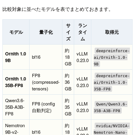
比較対象に並べたモデルを表でまとめておきます。
サ
ラン
モデル
量子化
イ
タイ
取得元
ズ
ム
約
deepreinforce-
Ornith 1.0
vLLM
bf16
18
ai/Ornith-1.0-
9B
0.23.0
GB
9B
FP8
約
deepreinforce-
Ornith 1.0
vLLM
(compressed-
36
ai/Ornith-1.0-
35B-FP8
0.23.0
tensors)
GB
35B-FP8
Qwen3.6-
約
FP8 (config
vLLM
Qwen/Qwen3.6-
35B-A3B-
35
自動判定)
0.23.0
35B-A3B-FP8
FP8
GB
Nemotron
約
nvidia/NVIDIA-
vLLM
9B-v2-
bf16
18
Nemotron-Nano-