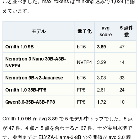
ルと並べました。max_tokens は thinking 込みで 1,024 に揃
えています。
avg
5 点件
モデル
量子化
score
数
Ornith 1.0 9B
bf16
3.89
47
Nemotron 3 Nano 30B-A3B-
NVFP4
3.29
14
NVFP4
Nemotron 9B-v2-Japanese
bf16
3.08
33
Ornith 1.0 35B-FP8
FP8
2.61
24
Qwen3.6-35B-A3B-FP8
FP8
1.72
10
Ornith 1.0 9B が avg 3.89 で 5 モデル中トップでした。5 点
が 47 件、4 点と 5 点を合わせると 67 件、十分実用水準で
す。参考までに ELYZA-Llama-3-8B の公開値が avg 3.0 程