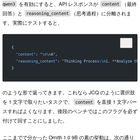
を有効にすると、API レスポンスが
（最終
qwen3
content
回答）と
（思考過程）に分離されま
reasoning_content
す。実際にテストすると、
{
  "content"
: 
"
\n\n
A"
,
  "reasoning_content"
: 
"Thinking Process:
\n
1. **Analyze th
}
のような形で返ってきます。これなら JCQ のように選択肢
を 1 文字で取りたいタスクで、
を直接 1 文字パー
content
スすればよくなります。後段のベンチではこのフラグを必ず
付けて回すことにしました。
ここまでで分かった Ornith 1.0 9B の素の挙動は、次の通り