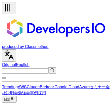
produced by Classmethod
Original
English
Trending
AWS
Claude
Bedrock
Google Cloud
Azure
セミナー
会
社説明会
勉強会
事例
採用
目次