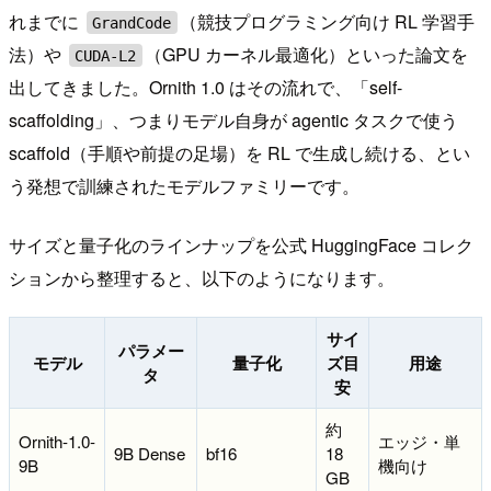
れまでに
（競技プログラミング向け RL 学習手
GrandCode
法）や
（GPU カーネル最適化）といった論文を
CUDA-L2
出してきました。Ornith 1.0 はその流れで、「self-
scaffolding」、つまりモデル自身が agentic タスクで使う
scaffold（手順や前提の足場）を RL で生成し続ける、とい
う発想で訓練されたモデルファミリーです。
サイズと量子化のラインナップを公式 HuggingFace コレク
ションから整理すると、以下のようになります。
サイ
パラメー
モデル
量子化
ズ目
用途
タ
安
約
Ornith-1.0-
エッジ・単
9B Dense
bf16
18
9B
機向け
GB