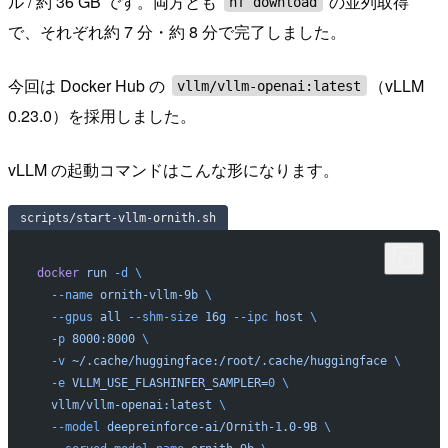
ル / 約 36 GB です。両方とも
の並列取得
hf download
で、それぞれ約 7 分・約 8 分で完了しました。
今回は Docker Hub の
（vLLM
vllm/vllm-openai:latest
0.23.0）を採用しました。
vLLM の起動コマンドはこんな形になります。
scripts/start-vllm-ornith.sh
docker
 run
 -d
 \
  --name
 ornith-vllm-9b
 \
  --gpus
 all
 --shm-size
 16g
 --ipc
 host
 \
  -p
 8000:8000
 \
  -v
 ~/.cache/huggingface:/root/.cache/huggingface
 \
  -e
 VLLM_USE_FLASHINFER_SAMPLER=
0
 \
  vllm/vllm-openai:latest
 \
  --model
 deepreinforce-ai/Ornith-1.0-9B
 \