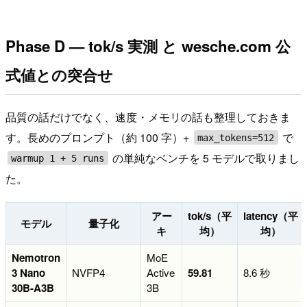
Phase D — tok/s 実測 と wesche.com 公
式値との突合せ
品質の話だけでなく、速度・メモリの話も整理しておきま
す。長めのプロンプト（約 100 字）+
で
max_tokens=512
の単純なベンチを 5 モデルで取りまし
warmup 1 + 5 runs
た。
アー
tok/s（平
latency（平
モデル
量子化
キ
均）
均）
Nemotron
MoE
3 Nano
NVFP4
Active
59.81
8.6 秒
30B-A3B
3B