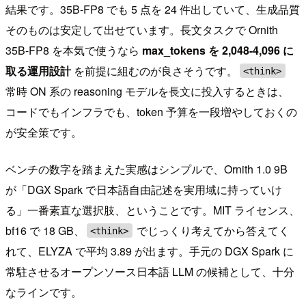
結果です。35B-FP8 でも 5 点を 24 件出していて、生成品質
そのものは安定して出せています。長文タスクで Ornith
35B-FP8 を本気で使うなら
max_tokens を 2,048-4,096 に
取る運用設計
を前提に組むのが良さそうです。
<think>
常時 ON 系の reasoning モデルを長文に投入するときは、
コードでもインフラでも、token 予算を一段増やしておくの
が安全策です。
ベンチの数字を踏まえた実感はシンプルで、Ornith 1.0 9B
が「DGX Spark で日本語自由記述を実用域に持っていけ
る」一番素直な選択肢、ということです。MIT ライセンス、
bf16 で 18 GB、
でじっくり考えてから答えてく
<think>
れて、ELYZA で平均 3.89 が出ます。手元の DGX Spark に
常駐させるオープンソース日本語 LLM の候補として、十分
なラインです。