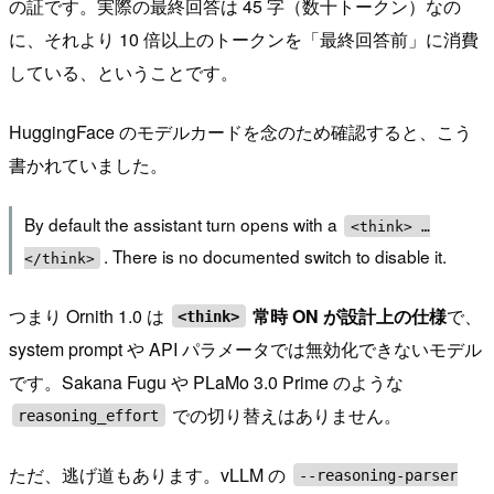
の証です。実際の最終回答は 45 字（数十トークン）なの
に、それより 10 倍以上のトークンを「最終回答前」に消費
している、ということです。
HuggingFace のモデルカードを念のため確認すると、こう
書かれていました。
By default the assistant turn opens with a
<think> …
. There is no documented switch to disable it.
</think>
つまり Ornith 1.0 は
常時 ON が設計上の仕様
で、
<think>
system prompt や API パラメータでは無効化できないモデル
です。Sakana Fugu や PLaMo 3.0 Prime のような
での切り替えはありません。
reasoning_effort
ただ、逃げ道もあります。vLLM の
--reasoning-parser