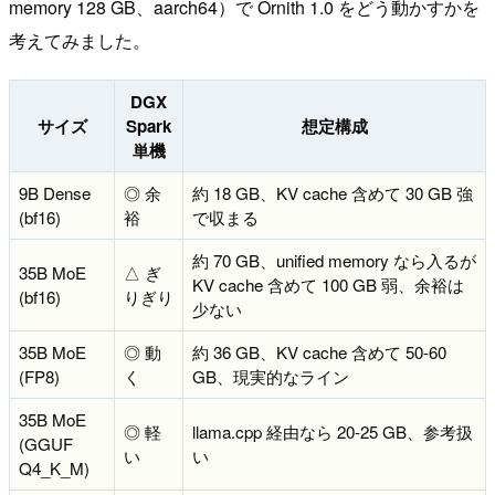
memory 128 GB、aarch64）で Ornith 1.0 をどう動かすかを
考えてみました。
DGX
サイズ
Spark
想定構成
単機
9B Dense
◎ 余
約 18 GB、KV cache 含めて 30 GB 強
(bf16)
裕
で収まる
約 70 GB、unified memory なら入るが
35B MoE
△ ぎ
KV cache 含めて 100 GB 弱、余裕は
(bf16)
りぎり
少ない
35B MoE
◎ 動
約 36 GB、KV cache 含めて 50-60
(FP8)
く
GB、現実的なライン
35B MoE
◎ 軽
llama.cpp 経由なら 20-25 GB、参考扱
(GGUF
い
い
Q4_K_M)