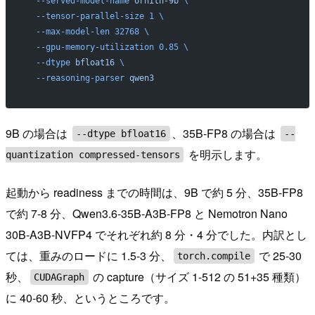
  --served-model-name
 ornith-9b
 \
  --tensor-parallel-size
 1
 \
  --max-model-len
 32768
 \
  --gpu-memory-utilization
 0.85
 \
  --dtype
 bfloat16
 \
  --reasoning-parser
 qwen3
9B の場合は
、35B-FP8 の場合は
--dtype bfloat16
--
を明示します。
quantization compressed-tensors
起動から readiness までの時間は、9B で約 5 分、35B-FP8
で約 7-8 分、Qwen3.6-35B-A3B-FP8 と Nemotron Nano
30B-A3B-NVFP4 でそれぞれ約 8 分・4 分でした。内訳とし
ては、重みのロードに 1.5-3 分、
で 25-30
torch.compile
秒、
の capture（サイズ 1-512 の 51+35 種類）
CUDAGraph
に 40-60 秒、というところです。