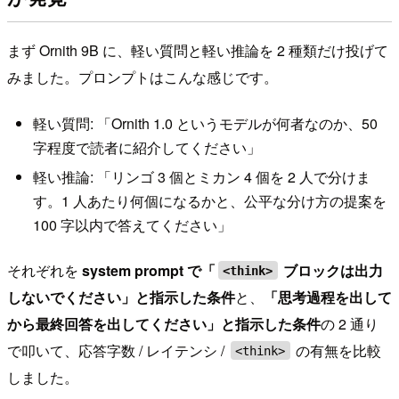
まず Ornith 9B に、軽い質問と軽い推論を 2 種類だけ投げて
みました。プロンプトはこんな感じです。
軽い質問: 「Ornith 1.0 というモデルが何者なのか、50
字程度で読者に紹介してください」
軽い推論: 「リンゴ 3 個とミカン 4 個を 2 人で分けま
す。1 人あたり何個になるかと、公平な分け方の提案を
100 字以内で答えてください」
それぞれを
system prompt で「
ブロックは出力
<think>
しないでください」と指示した条件
と、
「思考過程を出して
から最終回答を出してください」と指示した条件
の 2 通り
で叩いて、応答字数 / レイテンシ /
の有無を比較
<think>
しました。