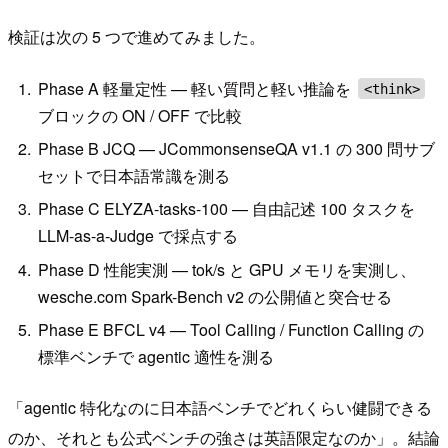
検証は次の 5 つで進めてみました。
Phase A 軽量定性 — 軽い質問と軽い推論を
<think>
ブロックの ON / OFF で比較
Phase B JCQ — JCommonsenseQA v1.1 の 300 問サブ
セットで日本語常識を測る
Phase C ELYZA-tasks-100 — 自由記述 100 タスクを
LLM-as-a-Judge で採点する
Phase D 性能実測 — tok/s と GPU メモリを実測し、
wesche.com Spark-Bench v2 の公開値と突合せる
Phase E BFCL v4 — Tool Calling / Function Calling の
標準ベンチで agentic 適性を測る
「agentic 特化なのに日本語ベンチでどれくらい健闘できる
のか、それとも公式ベンチの強さは英語限定なのか」。結論