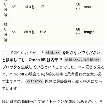
い
56
off
13.0 秒
171
stop
推
字
論
軽
い
88
on
38.8 秒
512
length
推
字
論
ここで気付いたのが、
「
を出さないでください」
<think>
と指示しても、Ornith 9B は内部で
<think>...</think>
ブロックを生成している
ということでした。raw 応答を見る
と、think=off の場合でも応答の前半に思考過程の文章が必
ず出てきて、
以降に最終回答が続く構造になっ
</think>
ています。
軽い質問の think=off で完了トークンが 356 もあるのが、そ