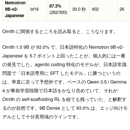
Nemotron
87.3%
9B-v2-
bf16
30.0 秒
402
26
(262/300)
Japanese
Ornith に関係するところを読み取ると、こうなります。
Ornith 1.0 9B が 93.0% で、日本語特化の Nemotron 9B-v2-
Japanese を 5.7 ポイント上回ったことが、個人的には一番
の発見でした。agentic coding 特化のモデルが、日本語常識
問題で「日本語専用に SFT したモデル」に勝つというの
は、率直に言って予想外です。ベースの Qwen 3.5 / Gemma
4 が事前学習段階で日本語をかなり含めていて、それが
Ornith の self-scaffolding RL を経ても残っていた、と解釈す
るのが自然です。9B Dense として 93.0% は、エッジ向けモ
デルとして十分実用域のラインです。