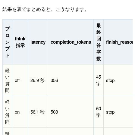
結果を表でまとめると、こうなります。
最
プ
終
ロ
think
回
ン
latency
completion_tokens
finish_reason
指示
答
プ
字
ト
数
軽
い
45
off
26.9 秒
356
stop
質
字
問
軽
い
60
on
56.1 秒
508
stop
質
字
問
軽