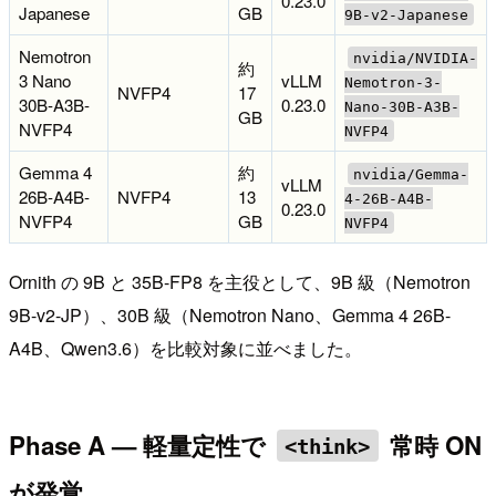
0.23.0
Japanese
GB
9B-v2-Japanese
Nemotron
nvidia/NVIDIA-
約
3 Nano
vLLM
Nemotron-3-
NVFP4
17
30B-A3B-
0.23.0
Nano-30B-A3B-
GB
NVFP4
NVFP4
Gemma 4
約
nvidia/Gemma-
vLLM
26B-A4B-
NVFP4
13
4-26B-A4B-
0.23.0
NVFP4
GB
NVFP4
Ornith の 9B と 35B-FP8 を主役として、9B 級（Nemotron
9B-v2-JP）、30B 級（Nemotron Nano、Gemma 4 26B-
A4B、Qwen3.6）を比較対象に並べました。
Phase A — 軽量定性で
常時 ON
<think>
が発覚