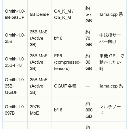
約
Ornith-1.0-
Q4_K_M /
9B Dense
5-7
llama.cpp 系
9B-GGUF
Q5_K_M
GB
35B MoE
約
Ornith-1.0-
中規模サー
(Active
bf16
70
35B
バー向け
3B)
GB
35B MoE
FP8
約
単機 GPU で
Ornith-1.0-
(Active
(compressed-
36
動かしたい
35B-FP8
3B)
tensors)
GB
時
Ornith-1.0-
35B MoE
35B-
(Active
GGUF 各種
—
llama.cpp 系
GGUF
3B)
約
Ornith-1.0-
397B
マルチノー
bf16
800
397B
MoE
ド
GB
約