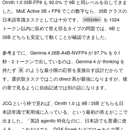
Ornith 1.0 35B-FP8 も 92.0% で 9B と同レベルを出してきま
した。MoE Active 3B + FP8 でこの数字なら、35B クラスの
日本語常識タスクとしては十分です。
を 1024
<think>
トークン以内に収めて答え切るタイプの問題では、9B と
35B どちらも安定して動くことが確認できました。
参考までに、Gemma 4 26B-A4B-NVFP4 が 97.7% を 0.1
秒・2 トークンで出しているのは、Gemma 4 が thinking を
持たず
のような最小限の応答を直接出す設計だからで
A
す。選択肢タスクではこの direct 系が最強になりますが、後
の章で見るように自由記述では別の話になります。
JCQ という枠で見れば、Ornith 1.0 は 9B / 35B どちらも日
本語常識で実用域に入っている、という最初の答えがここで
出ました。「英語 agentic 特化なのに、日本語でも普通に使
える」。これだけでも、DGX Spark などでローカルで置く