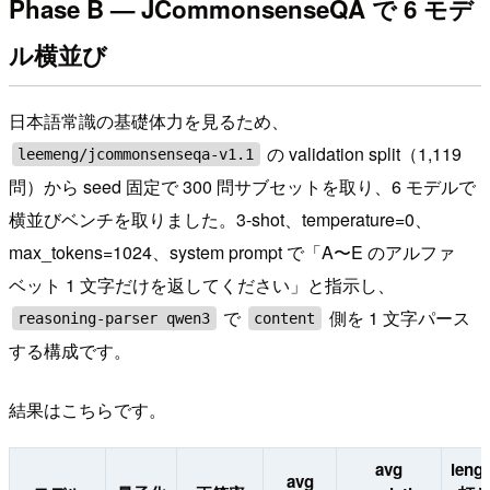
Phase B — JCommonsenseQA で 6 モデ
ル横並び
日本語常識の基礎体力を見るため、
の validation split（1,119
leemeng/jcommonsenseqa-v1.1
問）から seed 固定で 300 問サブセットを取り、6 モデルで
横並びベンチを取りました。3-shot、temperature=0、
max_tokens=1024、system prompt で「A〜E のアルファ
ベット 1 文字だけを返してください」と指示し、
で
側を 1 文字パース
reasoning-parser qwen3
content
する構成です。
結果はこちらです。
avg
leng
avg