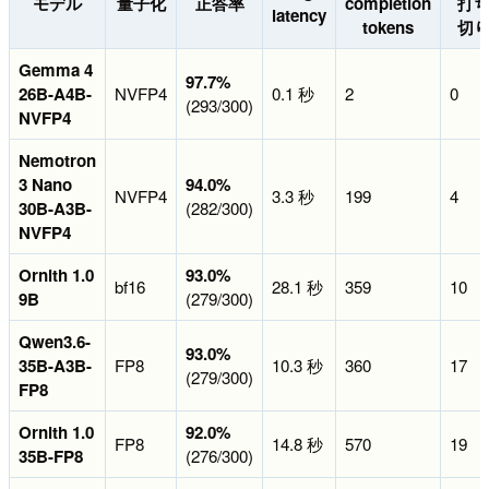
モデル
量子化
正答率
completion
打
latency
tokens
切
Gemma 4
97.7%
26B-A4B-
NVFP4
0.1 秒
2
0
(293/300)
NVFP4
Nemotron
3 Nano
94.0%
NVFP4
3.3 秒
199
4
30B-A3B-
(282/300)
NVFP4
Ornith 1.0
93.0%
bf16
28.1 秒
359
10
9B
(279/300)
Qwen3.6-
93.0%
35B-A3B-
FP8
10.3 秒
360
17
(279/300)
FP8
Ornith 1.0
92.0%
FP8
14.8 秒
570
19
35B-FP8
(276/300)