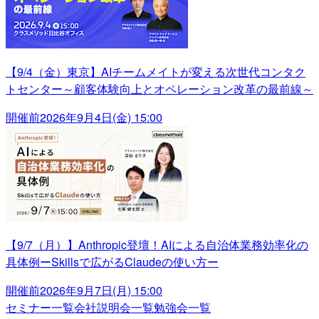
【9/4（金）東京】AIチームメイトが変える次世代コンタク
トセンター～顧客体験向上とオペレーション改革の最前線～
開催前
2026年9月4日(金) 15:00
【9/7（月）】Anthropic登壇！AIによる自治体業務効率化の
具体例ーSkillsで広がるClaudeの使い方ー
開催前
2026年9月7日(月) 15:00
セミナー一覧
会社説明会一覧
勉強会一覧