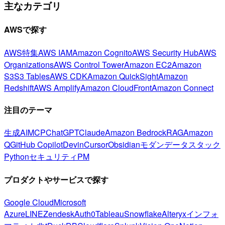
主なカテゴリ
AWSで探す
AWS特集
AWS IAM
Amazon Cognito
AWS Security Hub
AWS
Organizations
AWS Control Tower
Amazon EC2
Amazon
S3
S3 Tables
AWS CDK
Amazon QuickSight
Amazon
Redshift
AWS Amplify
Amazon CloudFront
Amazon Connect
注目のテーマ
生成AI
MCP
ChatGPT
Claude
Amazon Bedrock
RAG
Amazon
Q
GitHub Copilot
Devin
Cursor
Obsidian
モダンデータスタック
Python
セキュリティ
PM
プロダクトやサービスで探す
Google Cloud
Microsoft
Azure
LINE
Zendesk
Auth0
Tableau
Snowflake
Alteryx
インフォ