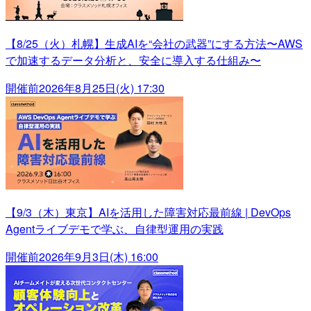
【8/25（火）札幌】生成AIを“会社の武器”にする方法〜AWS
で加速するデータ分析と、安全に導入する仕組み〜
開催前
2026年8月25日(火) 17:30
【9/3（木）東京】AIを活用した障害対応最前線 | DevOps
Agentライブデモで学ぶ、自律型運用の実践
開催前
2026年9月3日(木) 16:00