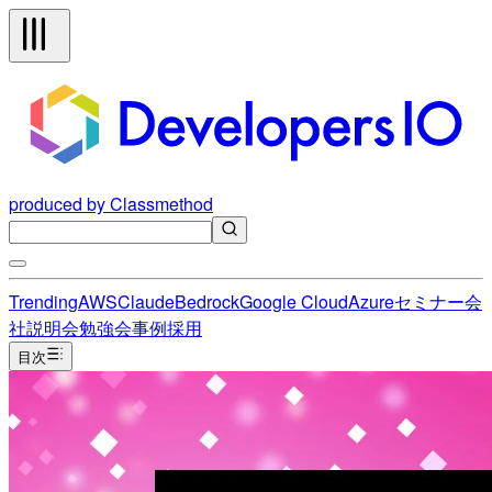
produced by Classmethod
Trending
AWS
Claude
Bedrock
Google Cloud
Azure
セミナー
会
社説明会
勉強会
事例
採用
目次