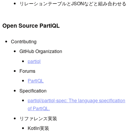
リレーションテーブルとJSONなどと組み合わせる
Open Source PartiQL
Contributing
GitHub Organization
partiql
Forums
PartiQL
Specification
partiql/partiql-spec: The language specification
of PartiQL.
リファレンス実装
Kotlin実装