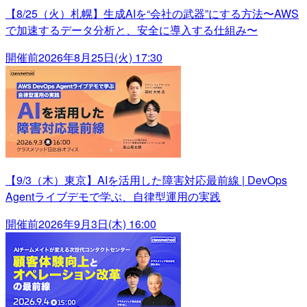
【8/25（火）札幌】生成AIを“会社の武器”にする方法〜AWS
で加速するデータ分析と、安全に導入する仕組み〜
開催前
2026年8月25日(火) 17:30
【9/3（木）東京】AIを活用した障害対応最前線 | DevOps
Agentライブデモで学ぶ、自律型運用の実践
開催前
2026年9月3日(木) 16:00