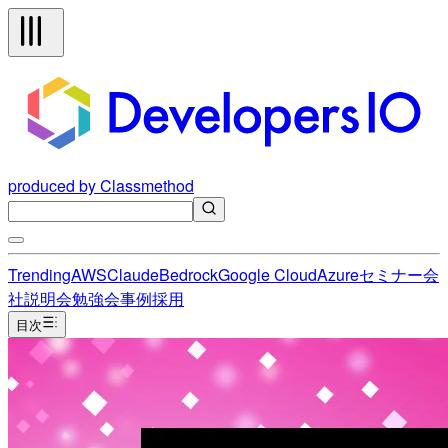
produced by Classmethod
Trending
AWS
Claude
Bedrock
Google Cloud
Azure
セミナー
会
社説明会
勉強会
事例
採用
目次