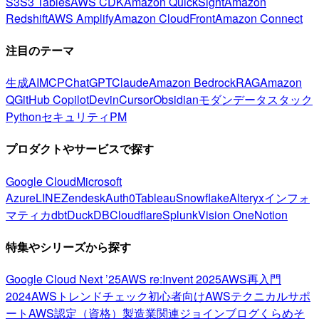
S3
S3 Tables
AWS CDK
Amazon QuickSight
Amazon
Redshift
AWS Amplify
Amazon CloudFront
Amazon Connect
注目のテーマ
生成AI
MCP
ChatGPT
Claude
Amazon Bedrock
RAG
Amazon
Q
GitHub Copilot
Devin
Cursor
Obsidian
モダンデータスタック
Python
セキュリティ
PM
プロダクトやサービスで探す
Google Cloud
Microsoft
Azure
LINE
Zendesk
Auth0
Tableau
Snowflake
Alteryx
インフォ
マティカ
dbt
DuckDB
Cloudflare
Splunk
Vision One
Notion
特集やシリーズから探す
Google Cloud Next ’25
AWS re:Invent 2025
AWS再入門
2024
AWSトレンドチェック
初心者向け
AWSテクニカルサポ
ート
AWS認定（資格）
製造業関連
ジョインブログ
くらめそ