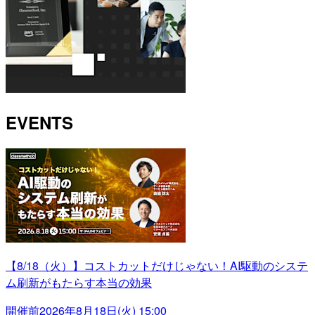
EVENTS
【8/18（火）】コストカットだけじゃない！AI駆動のシステ
ム刷新がもたらす本当の効果
開催前
2026年8月18日(火) 15:00