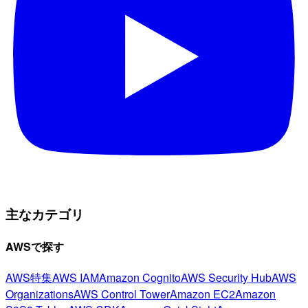
主なカテゴリ
AWSで探す
AWS特集
AWS IAM
Amazon Cognito
AWS Security Hub
AWS
Organizations
AWS Control Tower
Amazon EC2
Amazon