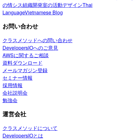
の情シス
組織開発室の活動
デザイン
Thai
Language
Vietnamese Blog
お問い合わせ
クラスメソッドへの問い合わせ
DevelopersIOへのご意見
AWSに関するご相談
資料ダウンロード
メールマガジン登録
セミナー情報
採用情報
会社説明会
勉強会
運営会社
クラスメソッドについて
DevelopersIOとは