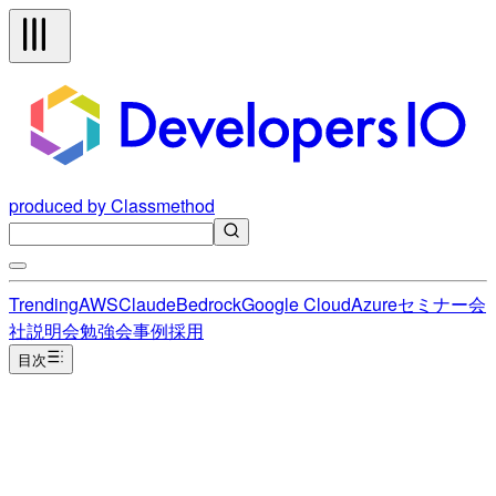
produced by Classmethod
Trending
AWS
Claude
Bedrock
Google Cloud
Azure
セミナー
会
社説明会
勉強会
事例
採用
目次