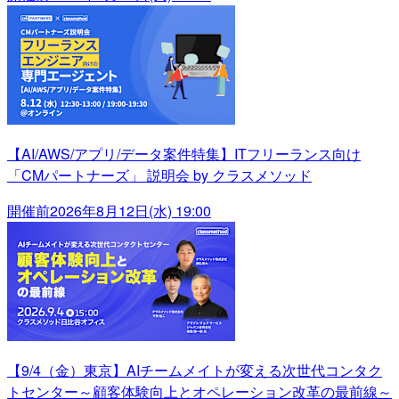
【AI/AWS/アプリ/データ案件特集】ITフリーランス向け
「CMパートナーズ」 説明会 by クラスメソッド
開催前
2026年8月12日(水) 19:00
【9/4（金）東京】AIチームメイトが変える次世代コンタク
トセンター～顧客体験向上とオペレーション改革の最前線～