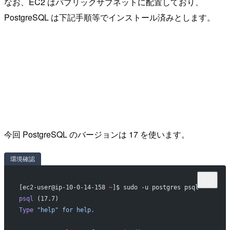
なお、EC2 はパブリックサブネットに配置しており、
PostgreSQL は下記手順等でインストール済みとします。
今回 PostgreSQL のバージョンは 17 を使います。
環境確認
[ec2-user@ip-10-0-14-158 
~
]$ sudo -u postgres psql
psql
 (17.7)
Type
 "help"
 for
 help.