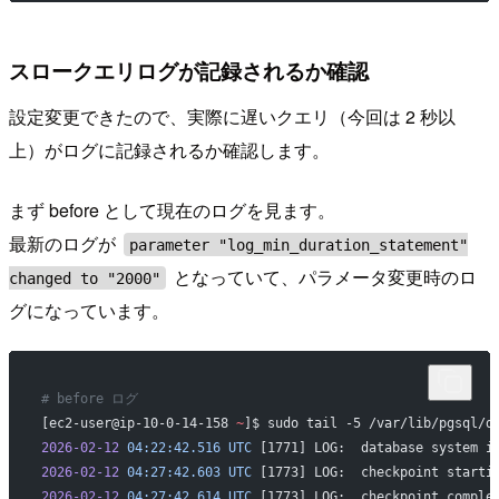
スロークエリログが記録されるか確認
設定変更できたので、実際に遅いクエリ（今回は 2 秒以
上）がログに記録されるか確認します。
まず before として現在のログを見ます。
最新のログが
parameter "log_min_duration_statement"
となっていて、パラメータ変更時のロ
changed to "2000"
グになっています。
# before ログ
[ec2-user@ip-10-0-14-158 
~
]$ sudo tail -5 /var/lib/pgsql/d
2026-02-12
 04:22:42.516
 UTC
 [1771] LOG:  database system i
2026-02-12
 04:27:42.603
 UTC
 [1773] LOG:  checkpoint starti
2026-02-12
 04:27:42.614
 UTC
 [1773] LOG:  checkpoint comple