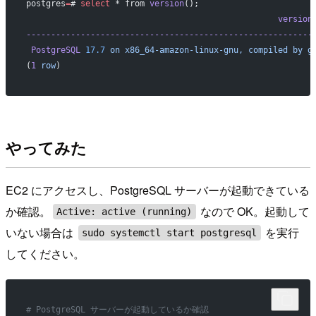
postgres
=
# 
select
 * from 
version
();
                                                   version
----------------------------------------------------------
 PostgreSQL
 17.7
 on
 x86_64-amazon-linux-gnu,
 compiled
 by
 g
(
1
 row
)
やってみた
EC2 にアクセスし、PostgreSQL サーバーが起動できている
か確認。
なので OK。起動して
Active: active (running)
いない場合は
を実行
sudo systemctl start postgresql
してください。
# PostgreSQL サーバーが起動しているか確認