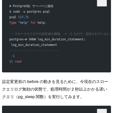
# PostgreSQL サーバーに接続
$ sudo 
-
u postgres psql
psql (
17
.
7
)
Type
 "help"
 for
 help.
-- スロークエリログの設定値を確認。-> -1 なので、設定されていない。
postgres
=
# SHOW log_min_duration_statement;
 log_min_duration_statement 
----------------------------
 -
1
(
1
 row
)
設定変更前の before の動きを見るために、今現在のスロー
クエリログ無効の状態で、処理時間が 2 秒以上かかる遅い
クエリ（pg_sleep 関数）を実行してみます。