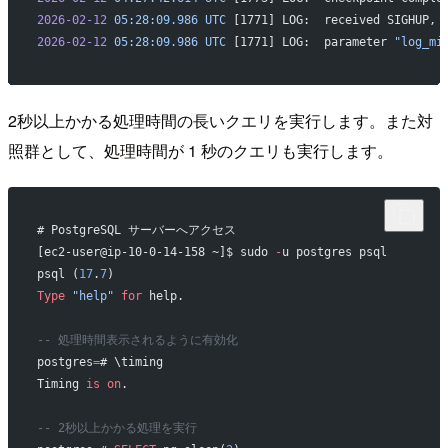
2026-02-12
 05:28:09.986
 UTC
 [1771] LOG:  received SIGHUP, 
2026-02-12
 05:28:09.986
 UTC
 [1771] LOG:  parameter 
"log_mi
2秒以上かかる処理時間の長いクエリを実行します。また対
照群として、処理時間が 1 秒のクエリも実行します。
# PostgreSQL サーバーへアクセス
[ec2-user@ip-10-0-14-158 ~]$ sudo 
-
u postgres psql
psql (
17
.
7
)
Type
 "help"
 for
 help.
-- 処理時間表示されるように有効化
postgres
=
# \timing
Timing 
is
 on
.
-- 2秒以上かかる処理を実行