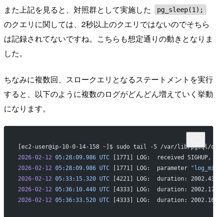
また上記を見ると、対照群として実施した
pg_sleep(1);
のクエリに関しては、2秒以上のクエリではないのでそちら
は記録されてないですね。こちらも想定通りの動きとなりま
した。
ちなみに複数回、スロークエリとなるステートメントを実行
すると、以下のように複数のログがどんどん増えていく挙動
になります。
[ec2-user@ip-10-0-14-158 
~
]$ sudo tail -5 /var/lib/pgsql/d
2026-02-12
 05:28:09.986
 UTC
 [1771] LOG:  received SIGHUP, 
2026-02-12
 05:28:09.986
 UTC
 [1771] LOG:  parameter 
"log_mi
2026-02-12
 05:33:15.320
 UTC
 [4221] LOG:  duration: 2002.43
2026-02-12
 05:36:10.440
 UTC
 [4333] LOG:  duration: 2002.17
2026-02-12
 05:36:33.520
 UTC
 [4333] LOG:  duration: 2002.16