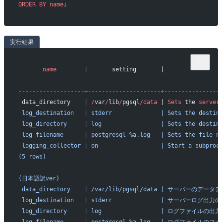
ORDER BY
 name
;
実行結果
       name
        |       setting       |                
-------------------+---------------------+----------------
 data_directory    | 
/
var
/
lib
/
pgsql
/data
 | 
Sets
 the 
server
 log_destination   | stderr              | Sets the destin
 log_directory     | log                 | Sets the destin
 log_filename      | postgresql-%a.log   | Sets the file n
 logging_collector | on                  | Start a subproc
(5 rows)
(日本語訳ver)
 data_directory    | /var/lib/pgsql/data | サーバー
 log_destination   | stderr              | サーバーロ
 log_directory     | log                 | ログファ