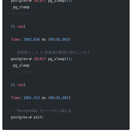
postgres
=
# 
SELECT
 pg_sleep(
2
);
 pg_sleep 
----------
(
1
 row
)
Time
: 
2002
.
636
 ms (
00
:
02
.
003
)
-- 対照群として 2 秒未満の処理も実行しておく
postgres
=
# 
SELECT
 pg_sleep(
1
);
 pg_sleep 
----------
(
1
 row
)
Time
: 
1001
.
313
 ms (
00
:
01
.
001
)
-- PostgreSQL サーバーから抜ける
postgres
=
# exit;