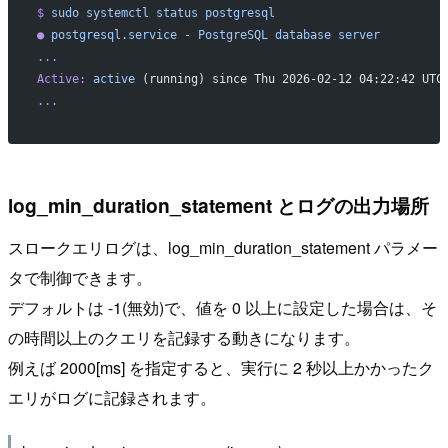
$
 sudo
 systemctl
 status
 postgresql
●
 postgresql.service
 -
 PostgreSQL
 database
 server
...
Active:
 active
 (running) since Thu 2026-02-12 04:22:42 UTC
...
log_min_duration_statement とログの出力場所
スロークエリログは、log_min_duration_statement パラメー
タで制御できます。
デフォルトは -1(無効)で、値を 0 以上に設定した場合は、そ
の時間以上のクエリを記録する動きになります。
例えば 2000[ms] を指定すると、実行に 2 秒以上かかったク
エリがログに記録されます。