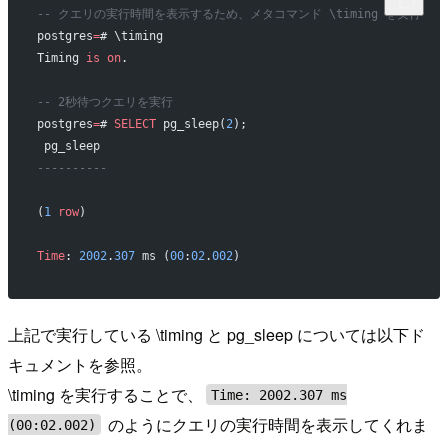
-- クエリの実行時間を表示するため、メタコマンド \timing を実行
postgres
=
# \timing
Timing 
is
 on
.
-- 2秒待つクエリを実行
postgres
=
# 
SELECT
 pg_sleep(
2
);
 pg_sleep 
----------
(
1
 row
)
Time
: 
2002
.
307
 ms (
00
:
02
.
002
)
上記で実行している \timing と pg_sleep については以下ド
キュメントを参照。
\timing を実行することで、
Time: 2002.307 ms
のようにクエリの実行時間を表示してくれま
(00:02.002)