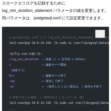
スロークエリログを記録するために
log_min_duration_statement パラメータの値を変更します。
同パラメータは、postgresql.conf にて設定変更できます。
# postgresql.conf にて log_min_duration_statement の設定
[ec2-user@ip-10-0-14-158 
~
]$ sudo vi /var/lib/pgsql/data/p
<
以下は vim の使い方
>
/log_min_duration
  ←
 検索（/
 +
 文字列
 +
 Enter）
i
                  ←
 編集モード開始
（編集する）
Esc
                ←
 編集モード終了
:wq
                ←
 保存して終了
:q!
                ←
 （保存したくない場合は、）保存せず終了
# 変更できたか確認 -> 2000[ms] になっている。OK。
[ec2-user@ip-10-0-14-158 
~
]$ sudo cat /var/lib/pgsql/data/
...