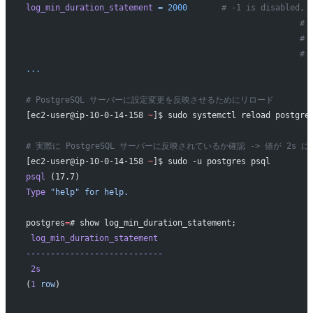
log_min_duration_statement
 =
 2000
	# -1 is disabled, 
					               
					               
					                
...
# PostgreSQL サーバーに設定変更を反映させるためにリロード
[ec2-user@ip-10-0-14-158 
~
]$ sudo systemctl reload postgre
# 実際に PostgreSQL サーバーに反映されているか確認 -> 値が 2s 
[ec2-user@ip-10-0-14-158 
~
]$ sudo -u postgres psql
psql
 (17.7)
Type
 "help"
 for
 help.
postgres
=
# show log_min_duration_statement;
 log_min_duration_statement
----------------------------
 2s
(
1
 row
)