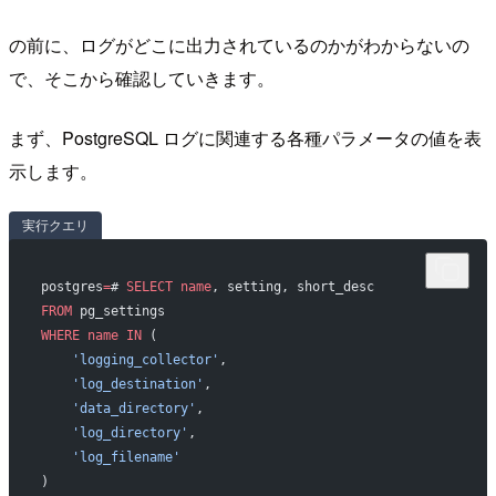
の前に、ログがどこに出力されているのかがわからないの
で、そこから確認していきます。
まず、PostgreSQL ログに関連する各種パラメータの値を表
示します。
実行クエリ
postgres
=
# 
SELECT
 name
, setting, short_desc
FROM
 pg_settings
WHERE
 name
 IN
 (
    'logging_collector'
,
    'log_destination'
,
    'data_directory'
,
    'log_directory'
,
    'log_filename'
)