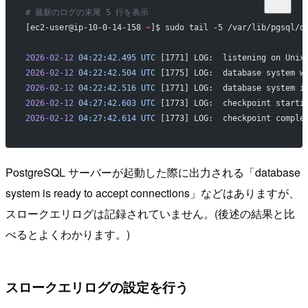
# 最新のログの末尾 5 行を表示
[ec2-user@ip-10-0-14-158 
~
]$ sudo tail -5 /var/lib/pgsql/d
2026-02-12
 04:22:42.495
 UTC
 [1771] LOG:  listening on Unix
2026-02-12
 04:22:42.504
 UTC
 [1775] LOG:  database system w
2026-02-12
 04:22:42.516
 UTC
 [1771] LOG:  database system i
2026-02-12
 04:27:42.603
 UTC
 [1773] LOG:  checkpoint starti
2026-02-12
 04:27:42.614
 UTC
 [1773] LOG:  checkpoint comple
PostgreSQL サーバーが起動した際に出力される「database
system is ready to accept connections」などはありますが、
スロークエリログは記録されていません。(後述の結果と比
べるとよくわかります。)
スロークエリログの設定を行う