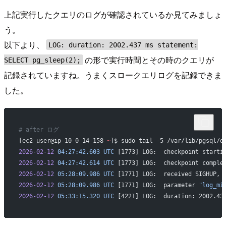
上記実行したクエリのログが確認されているか見てみましょ
う。
以下より、
LOG: duration: 2002.437 ms statement:
の形で実行時間とその時のクエリが
SELECT pg_sleep(2);
記録されていますね。うまくスロークエリログを記録できま
した。
# after ログ
[ec2-user@ip-10-0-14-158 
~
]$ sudo tail -5 /var/lib/pgsql/d
2026-02-12
 04:27:42.603
 UTC
 [1773] LOG:  checkpoint starti
2026-02-12
 04:27:42.614
 UTC
 [1773] LOG:  checkpoint comple
2026-02-12
 05:28:09.986
 UTC
 [1771] LOG:  received SIGHUP, 
2026-02-12
 05:28:09.986
 UTC
 [1771] LOG:  parameter 
"log_mi
2026-02-12
 05:33:15.320
 UTC
 [4221] LOG:  duration: 2002.43