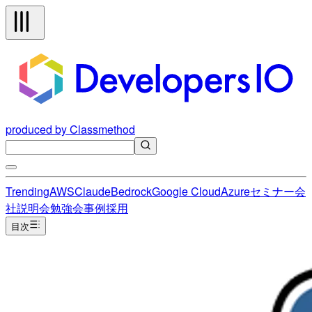
produced by Classmethod
Trending
AWS
Claude
Bedrock
Google Cloud
Azure
セミナー
会
社説明会
勉強会
事例
採用
目次