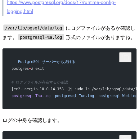
https://www.postgresql.org/docs/17/runtime-config-
logging.html
にログファイルがあるか確認し
/var/lib/pgsql/data/log
ます。
形式のファイルがありますね。
postgresql-%a.log
--
 PostgreSQL
 サーバーから抜ける
postgres
=
# exit
# ログファイルが存在するか確認
[ec2-user@ip-10-0-14-158 
~
]$ sudo ls /var/lib/pgsql/data/l
postgresql-Thu.log
  postgresql-Tue.log
	postgresql-Wed.log
ログの中身を確認します。