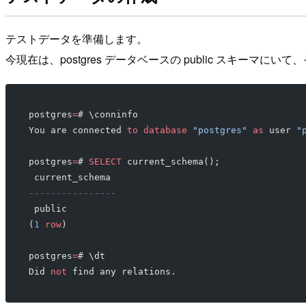
テストデータを準備します。
今現在は、postgres データベースの public スキーマ
postgres
=
# \conninfo
You are connected 
to
 database
 "postgres"
 as
 user 
"
postgres
=
# 
SELECT
 current_schema();
 current_schema 
----------------
 public
(
1
 row
)
postgres
=
# \dt
Did 
not
 find any relations.