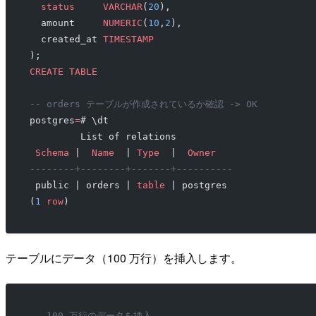
  status
     VARCHAR
(
20
),
  amount     
NUMERIC
(
10
,
2
),
  created_at 
TIMESTAMP
);
CREATE
 TABLE
-- orders テーブルが作成されているか確認 -> OK
postgres
=
# \dt
         List of relations
 Schema
 |  
Name
  | 
Type
  |  
Owner
--------+--------+-------+----------
 public | orders | 
table
 | postgres
(
1
 row
)
テーブルにデータ（100 万行）を挿入します。
-- 100 万行のデータを挿入