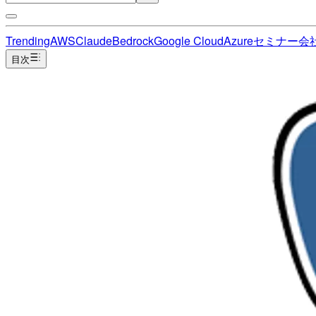
Trending
AWS
Claude
Bedrock
Google Cloud
Azure
セミナー
会
目次