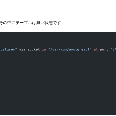
にいて、その中にテーブルは無い状態です。
postgres"
 via socket 
in
 "/var/run/postgresql"
 at
 port 
"5