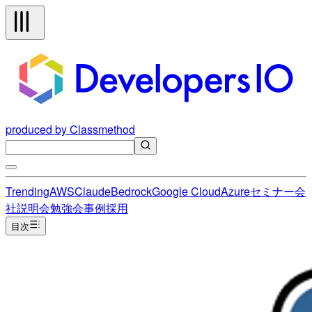
produced by Classmethod
Trending
AWS
Claude
Bedrock
Google Cloud
Azure
セミナー
会
社説明会
勉強会
事例
採用
目次