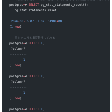
postgres
=
# 
SELECT
 pg_stat_statements_reset();
   pg_stat_statements_reset    
-------------------------------
 2026
-
03
-
16
 07
:
51
:
02
.
151901
+
00
(
1
 row
)
-- 同じクエリを3回実行してみる
postgres
=
# 
SELECT
 1
;
 ?column? 
----------
        1
(
1
 row
)
postgres
=
# 
SELECT
 1
;
 ?column? 
----------
        1
(
1
 row
)
postgres
=
# 
SELECT
 1
;