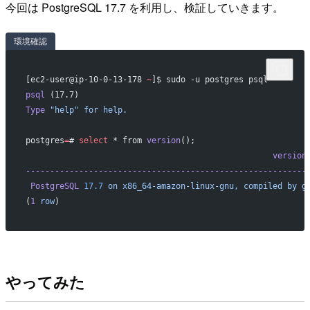
今回は PostgreSQL 17.7 を利用し、検証していきます。
環境確認
[ec2-user@ip-10-0-13-178 
~
]$ sudo -u postgres psql
psql
 (17.7)
Type
 "help"
 for
 help.
postgres
=
# 
select
 * from 
version
();
                                                   version
----------------------------------------------------------
 PostgreSQL
 17.7
 on
 x86_64-amazon-linux-gnu,
 compiled
 by
 g
(
1
 row
)
やってみた