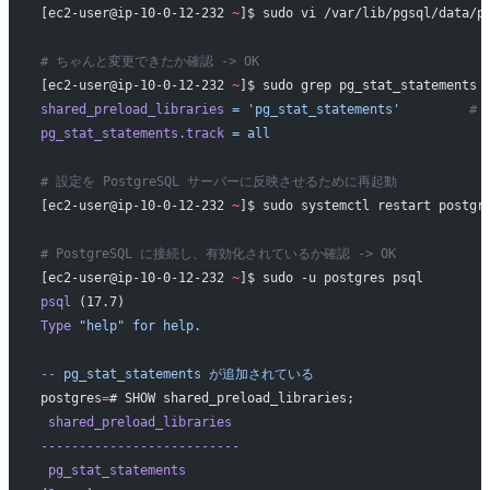
[ec2-user@ip-10-0-12-232 
~
]$ sudo vi /var/lib/pgsql/data/p
# ちゃんと変更できたか確認 -> OK
[ec2-user@ip-10-0-12-232 
~
]$ sudo grep pg_stat_statements 
shared_preload_libraries
 =
 'pg_stat_statements'
		
pg_stat_statements.track
 =
 all
# 設定を PostgreSQL サーバーに反映させるために再起動
[ec2-user@ip-10-0-12-232 
~
]$ sudo systemctl restart postgr
# PostgreSQL に接続し、有効化されているか確認 -> OK
[ec2-user@ip-10-0-12-232 
~
]$ sudo -u postgres psql
psql
 (17.7)
Type
 "help"
 for
 help.
--
 pg_stat_statements
 が追加されている
postgres
=
# SHOW shared_preload_libraries;
 shared_preload_libraries
--------------------------
 pg_stat_statements