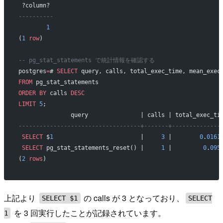
 ?column? 
----------
        1
(
1
 row
)
-- pg_stat_statements で統計情報を確認する
postgres
=
# 
SELECT
 query, calls, total_exec_time, mean_exec
FROM
 pg_stat_statements
ORDER BY
 calls 
DESC
LIMIT
 5
;
               query               | calls | total_exec_ti
-----------------------------------+-------+--------------
 SELECT
 $
1
                         |     
3
 |        
0
.
0161
 SELECT
 pg_stat_statements_reset() |     
1
 |         
0
.
095
(
2
 rows
)
上記より
の calls が 3 となっており、
SELECT $1
SELECT
を 3 回実行したことが記録されています。
1