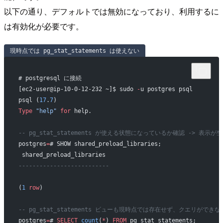
以下の通り、デフォルトでは無効になっており、利用するに
は有効化が必要です。
現時点では pg_stat_statements は使えない
# postgresql に接続
[ec2-user@ip-10-0-12-232 ~]$ sudo 
-
u postgres psql
psql (
17
.
7
)
Type
 "help"
 for
 help.
-- pg_stat_statements が使える状態になっているか確認 -> 表
postgres
=
# SHOW shared_preload_libraries;
 shared_preload_libraries 
--------------------------
(
1
 row
)
-- pg_stat_statements ビューも現時点では存在せず、クエリができな
postgres
=
# 
SELECT
 count
(
*
) 
FROM
 pg_stat_statements;