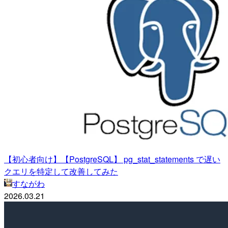
【初心者向け】【PostgreSQL】 pg_stat_statements で遅い
クエリを特定して改善してみた
すながわ
2026.03.21