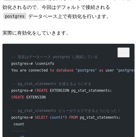
効化されるので、今回はデフォルトで接続される
データベース上で有効化を行います。
postgres
実際に有効化をしていきます。
-- 現在はデータベース postgres に接続している
postgres
=
# \conninfo
You are connected 
to
 database
 "postgres"
 as
 user 
"postgres
-- pg_stat_statements を使えるようにする
postgres
=
# 
CREATE
 EXTENSION pg_stat_statements;
CREATE
 EXTENSION
-- pg_stat_statements ビューがクエリできるようになった！
postgres
=
# 
SELECT
 count
(
*
) 
FROM
 pg_stat_statements;
 count 
-------