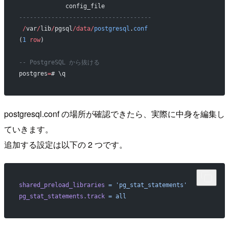
             config_file             
-------------------------------------
 /
var
/
lib
/
pgsql
/data/
postgresql
.
conf
(
1
 row
)
-- PostgreSQL から抜ける
postgres
=
# \q
postgresql.conf の場所が確認できたら、実際に中身を編集し
ていきます。
追加する設定は以下の 2 つです。
shared_preload_libraries
 =
 'pg_stat_statements'
pg_stat_statements.track
 =
 all