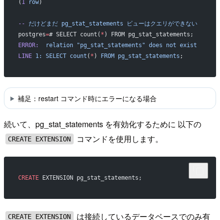
(
1
 row
)
--
 だけどまだ
 pg_stat_statements
 ビューはクエリができない
postgres
=
# SELECT count(
*
) FROM pg_stat_statements;
ERROR:
  relation
 "pg_stat_statements"
 does
 not
 exist
LINE
 1:
 SELECT
 count
(
*
) 
FROM
 pg_stat_statements
;
補足：restart コマンド時にエラーになる場合
続いて、pg_stat_statements を有効化するために 以下の
コマンドを使用します。
CREATE EXTENSION
CREATE
 EXTENSION pg_stat_statements;
は接続しているデータベースでのみ有
CREATE EXTENSION