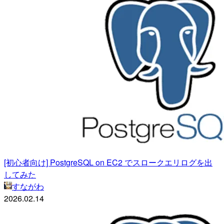
[初心者向け] PostgreSQL on EC2 でスロークエリログを出
してみた
すながわ
2026.02.14