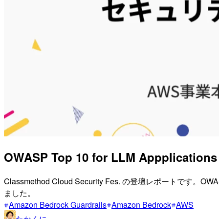
OWASP Top 10 for LLM Appplica
Classmethod Cloud Security Fes. の登壇レポートです。
ました。
Amazon Bedrock Guardrails
Amazon Bedrock
AWS
たかくに