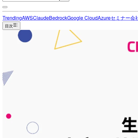
Trending
AWS
Claude
Bedrock
Google Cloud
Azure
セミナー
会
目次