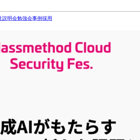
社説明会
勉強会
事例
採用