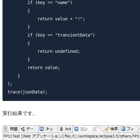
        if (key == "name")

        {

            return value + "!";

        }

        if (key == "transientData")

        {

            return undefined;

        }

        return value;

    }

);

実行結果です。