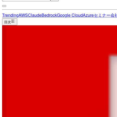
Trending
AWS
Claude
Bedrock
Google Cloud
Azure
セミナー
会
目次