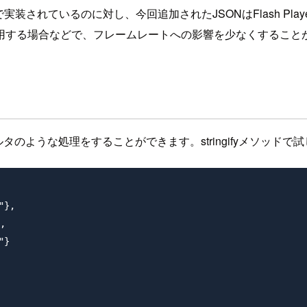
s3で実装されているのに対し、今回追加されたJSONはFlash P
用する場合などで、フレームレートへの影響を少なくすること
り、フィルタのような処理をすることができます。stringifyメソッド
},



}
