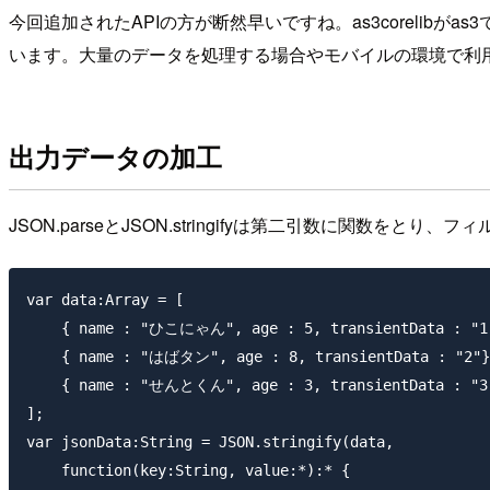
今回追加されたAPIの方が断然早いですね。as3corelibがa
います。大量のデータを処理する場合やモバイルの環境で利
出力データの加工
JSON.parseとJSON.stringifyは第二引数に関数をと
var data:Array = [

    { name : "ひこにゃん", age : 5, transientData : "1"
    { name : "はばタン", age : 8, transientData : "2"},
    { name : "せんとくん", age : 3, transientData : "3"
];

var jsonData:String = JSON.stringify(data,

    function(key:String, value:*):* {
