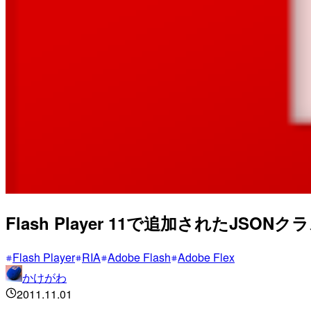
Flash Player 11で追加されたJS
Flash Player
RIA
Adobe Flash
Adobe Flex
かけがわ
2011.11.01