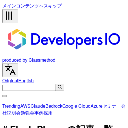
メインコンテンツへスキップ
produced by Classmethod
Original
English
Trending
AWS
Claude
Bedrock
Google Cloud
Azure
セミナー
会
社説明会
勉強会
事例
採用