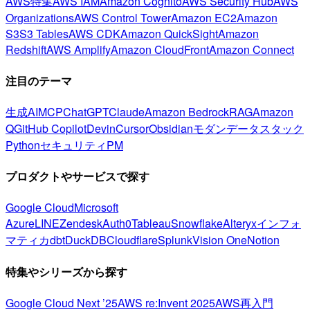
AWS特集
AWS IAM
Amazon Cognito
AWS Security Hub
AWS
Organizations
AWS Control Tower
Amazon EC2
Amazon
S3
S3 Tables
AWS CDK
Amazon QuickSight
Amazon
Redshift
AWS Amplify
Amazon CloudFront
Amazon Connect
注目のテーマ
生成AI
MCP
ChatGPT
Claude
Amazon Bedrock
RAG
Amazon
Q
GitHub Copilot
Devin
Cursor
Obsidian
モダンデータスタック
Python
セキュリティ
PM
プロダクトやサービスで探す
Google Cloud
Microsoft
Azure
LINE
Zendesk
Auth0
Tableau
Snowflake
Alteryx
インフォ
マティカ
dbt
DuckDB
Cloudflare
Splunk
Vision One
Notion
特集やシリーズから探す
Google Cloud Next ’25
AWS re:Invent 2025
AWS再入門