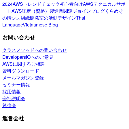
2024
AWSトレンドチェック
初心者向け
AWSテクニカルサポ
ート
AWS認定（資格）
製造業関連
ジョインブログ
くらめそ
の情シス
組織開発室の活動
デザイン
Thai
Language
Vietnamese Blog
お問い合わせ
クラスメソッドへの問い合わせ
DevelopersIOへのご意見
AWSに関するご相談
資料ダウンロード
メールマガジン登録
セミナー情報
採用情報
会社説明会
勉強会
運営会社