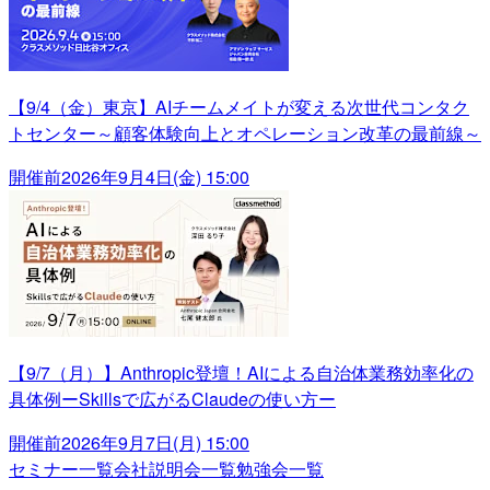
【9/4（金）東京】AIチームメイトが変える次世代コンタク
トセンター～顧客体験向上とオペレーション改革の最前線～
開催前
2026年9月4日(金) 15:00
【9/7（月）】Anthropic登壇！AIによる自治体業務効率化の
具体例ーSkillsで広がるClaudeの使い方ー
開催前
2026年9月7日(月) 15:00
セミナー一覧
会社説明会一覧
勉強会一覧