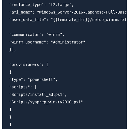
 "instance_type": "t2.large",

 "ami_name": "Windows_Server-2016-Japanese-Full-Base-
 "user_data_file": "{{template_dir}}/setup_winrm.txt"
 "communicator": "winrm",

 "winrm_username": "Administrator"

 }],

 "provisioners": [

 {

 "type": "powershell",

 "scripts": [

 "Scripts/install_ad.ps1",

 "Scripts/sysprep_winsrv2016.ps1"

 ]

 }

 ]
