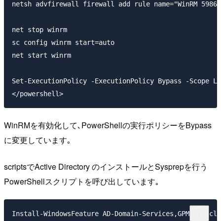
netsh advfirewall firewall add rule name="WinRM 5986"
net stop winrm

sc config winrm start=auto

net start winrm

Set-ExecutionPolicy -ExecutionPolicy Bypass -Scope Lo
WinRMを有効化して､PowerShellの実行ポリシーをBypass
に変更しています｡
scriptsでActive Directory のインストールとSysprepを行う
PowerShellスクリプトを呼び出しています｡
Install-WindowsFeature AD-Domain-Services,GPMC -Inclu