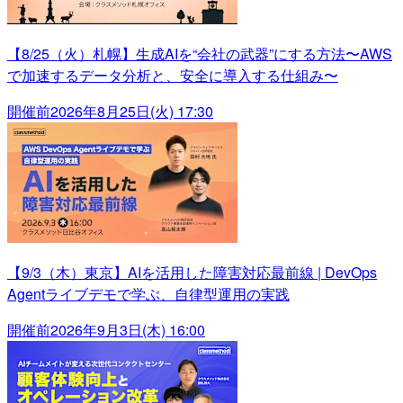
【8/25（火）札幌】生成AIを“会社の武器”にする方法〜AWS
で加速するデータ分析と、安全に導入する仕組み〜
開催前
2026年8月25日(火) 17:30
【9/3（木）東京】AIを活用した障害対応最前線 | DevOps
Agentライブデモで学ぶ、自律型運用の実践
開催前
2026年9月3日(木) 16:00