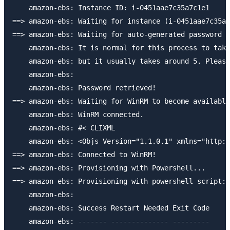
    amazon-ebs: Instance ID: i-0451aae7c35a7c1e1

==> amazon-ebs: Waiting for instance (i-0451aae7c35a7
==> amazon-ebs: Waiting for auto-generated password f
    amazon-ebs: It is normal for this process to take
    amazon-ebs: but it usually takes around 5. Please
    amazon-ebs:

    amazon-ebs: Password retrieved!

==> amazon-ebs: Waiting for WinRM to become available
    amazon-ebs: WinRM connected.

    amazon-ebs: #< CLIXML

    amazon-ebs: <Objs Version="1.1.0.1" xmlns="http:/
==> amazon-ebs: Connected to WinRM!

==> amazon-ebs: Provisioning with Powershell...

==> amazon-ebs: Provisioning with powershell script: 
    amazon-ebs:

    amazon-ebs: Success Restart Needed Exit Code     
    amazon-ebs: ------- -------------- ---------     