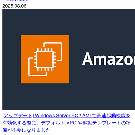
2025.08.06
[アップデート] Windows Server EC2 AMI で高速起動機能を
有効化する際に、デフォルト VPC や起動テンプレートの準
備が不要になりました