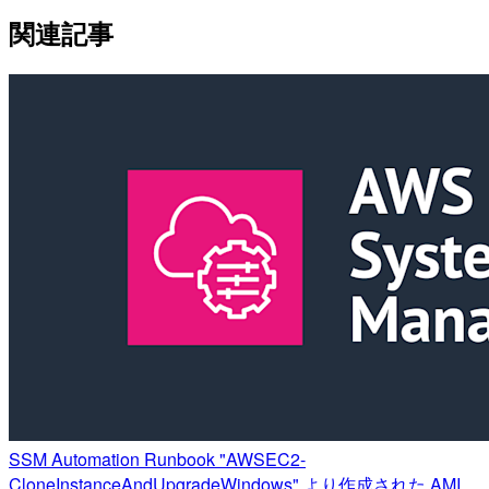
関連記事
SSM Automation Runbook "AWSEC2-
CloneInstanceAndUpgradeWindows" より作成された AMI