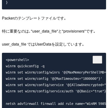
Packerのテンプレートファイルです｡
特に重要なのは､"user_data_file"と"provisioners"です｡
user_data_file ではUserDataを設定しています｡
<powershell>

winrm quickconfig -q

winrm set winrm/config/winrs '@{MaxMemoryPerShellMB="
winrm set winrm/config '@{MaxTimeoutms="1800000"}'

winrm set winrm/config/service '@{AllowUnencrypted="t
winrm set winrm/config/service/auth '@{Basic="true"}'

netsh advfirewall firewall add rule name="WinRM 5985"