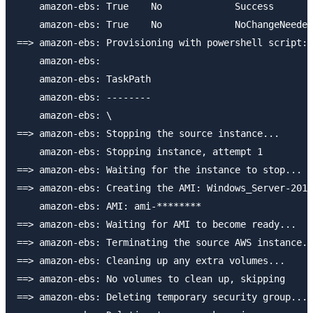
    amazon-ebs: True    No             Success
    amazon-ebs: True    No             NoChangeNeeded
==> amazon-ebs: Provisioning with powershell script: 
    amazon-ebs:

    amazon-ebs: TaskPath                             
    amazon-ebs: --------                             
    amazon-ebs: \                                    
==> amazon-ebs: Stopping the source instance...

    amazon-ebs: Stopping instance, attempt 1

==> amazon-ebs: Waiting for the instance to stop...

==> amazon-ebs: Creating the AMI: Windows_Server-2016
    amazon-ebs: AMI: ami-********

==> amazon-ebs: Waiting for AMI to become ready...

==> amazon-ebs: Terminating the source AWS instance..
==> amazon-ebs: Cleaning up any extra volumes...

==> amazon-ebs: No volumes to clean up, skipping

==> amazon-ebs: Deleting temporary security group...
