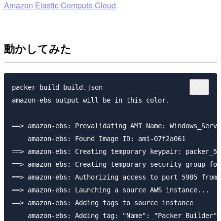
Amazon Elastic Compute Cloud
動かしてみた
packer build build.json

amazon-ebs output will be in this color.

==> amazon-ebs: Prevalidating AMI Name: Windows_Serve
    amazon-ebs: Found Image ID: ami-07f2a061

==> amazon-ebs: Creating temporary keypair: packer_5a
==> amazon-ebs: Creating temporary security group for
==> amazon-ebs: Authorizing access to port 5985 from 
==> amazon-ebs: Launching a source AWS instance...

==> amazon-ebs: Adding tags to source instance

    amazon-ebs: Adding tag: "Name": "Packer Builder"
