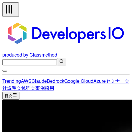
produced by Classmethod
Trending
AWS
Claude
Bedrock
Google Cloud
Azure
セミナー
会
社説明会
勉強会
事例
採用
目次