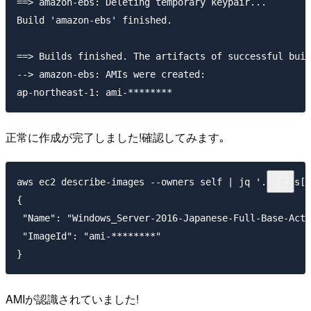
==> amazon-ebs: Deleting temporary keypair...

Build 'amazon-ebs' finished.

==> Builds finished. The artifacts of successful buil
--> amazon-ebs: AMIs were created:

正常に作成が完了しました!確認してみます｡
aws ec2 describe-images --owners self | jq '.Images[]
{

 "Name": "Windows_Server-2016-Japanese-Full-Base-Acti
 "ImageId": "ami-********"

AMIが認識されていました!