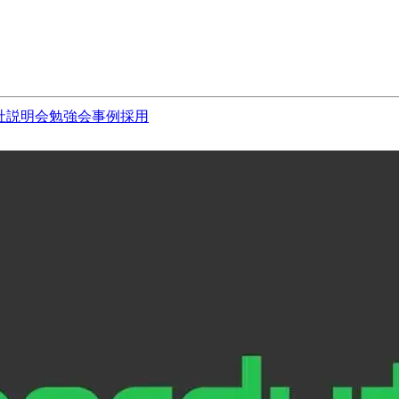
社説明会
勉強会
事例
採用