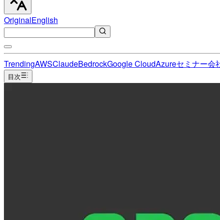
Original
English
Trending
AWS
Claude
Bedrock
Google Cloud
Azure
セミナー
会
目次