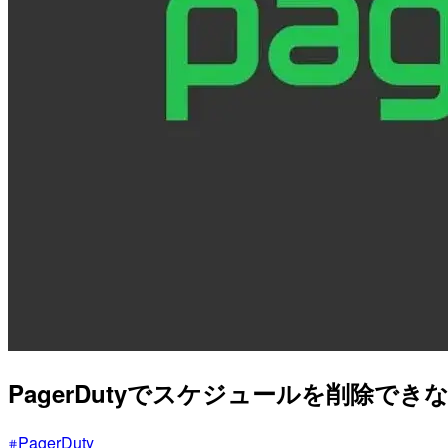
PagerDutyでスケジュールを削除で
PagerDuty