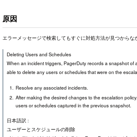
原因
エラーメッセージで検索してもすぐに対処方法が見つからな
Deleting Users and Schedules
When an incident triggers, PagerDuty records a snapshot of a s
able to delete any users or schedules that were on the escala
Resolve any associated incidents.
After making the desired changes to the escalation policy
users or schedules captured in the previous snapshot.
日本語訳 :
ユーザーとスケジュールの削除