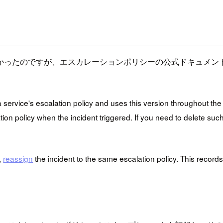
かったのですが、エスカレーションポリシーの公式ドキュメン
ervice's escalation policy and uses this version throughout the en
tion policy when the incident triggered. If you need to delete suc
,
reassign
the incident to the same escalation policy. This record