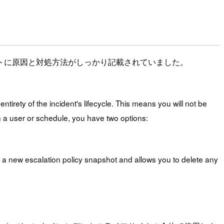
トに原因と対処方法がしっかり記載されていました。
tirety of the incident's lifecycle. This means you will not be
h a user or schedule, you have two options:
s a new escalation policy snapshot and allows you to delete any