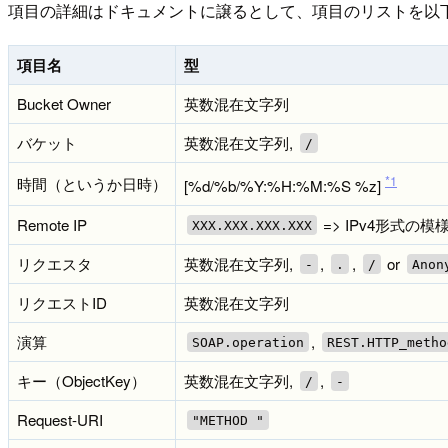
項目の詳細はドキュメントに譲るとして、項目のリストを以
項目名
型
Bucket Owner
英数混在文字列
バケット
英数混在文字列,
/
*1
時間（というか日時）
[%d/%b/%Y:%H:%M:%S %z]
Remote IP
=> IPv4形式の模
XXX.XXX.XXX.XXX
リクエスタ
英数混在文字列,
,
,
or
-
.
/
Anon
リクエストID
英数混在文字列
演算
,
SOAP.operation
REST.HTTP_metho
キー（ObjectKey）
英数混在文字列,
,
/
-
Request-URI
"METHOD "