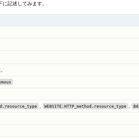
下に記述してみます。
様。
ymous
,
,
d.resource_type
WEBSITE.HTTP_method.resource_type
BA