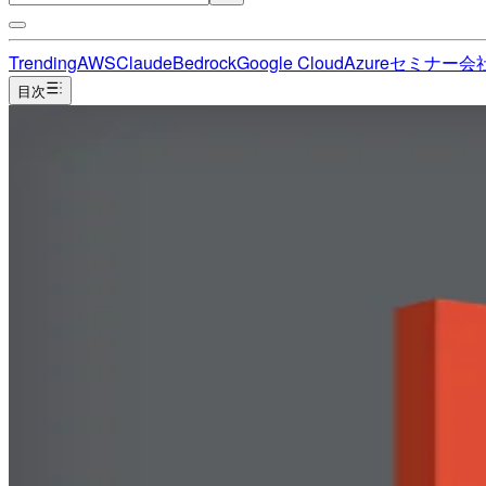
Trending
AWS
Claude
Bedrock
Google Cloud
Azure
セミナー
会
目次