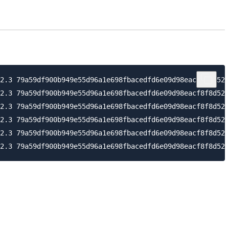
2.3 79a59df900b949e55d96a1e698fbacedfd6e09d98eacf8f8d521
2.3 79a59df900b949e55d96a1e698fbacedfd6e09d98eacf8f8d521
2.3 79a59df900b949e55d96a1e698fbacedfd6e09d98eacf8f8d521
2.3 79a59df900b949e55d96a1e698fbacedfd6e09d98eacf8f8d521
2.3 79a59df900b949e55d96a1e698fbacedfd6e09d98eacf8f8d521