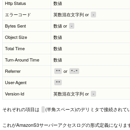
Http Status
数値
エラーコード
英数混在文字列 or
-
Bytes Sent
数値 or
-
Object Size
数値
Total Time
数値
Turn-Around Time
数値
Referrer
or
""
"-"
User-Agent
""
Version-Id
英数混在文字列 or
-
それぞれの項目は
(半角スペース)のデリミタで接続されて
これがAmazonS3サーバーアクセスログの形式定義になりま