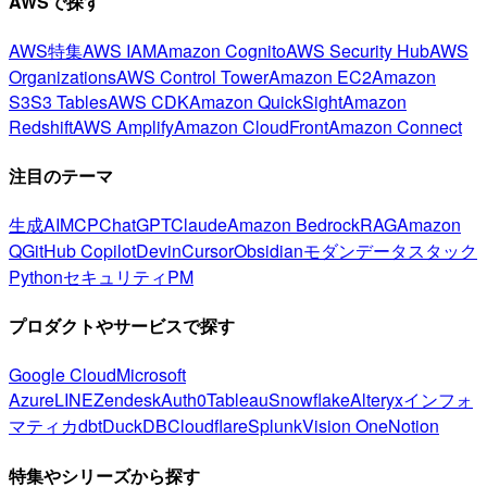
AWSで探す
AWS特集
AWS IAM
Amazon Cognito
AWS Security Hub
AWS
Organizations
AWS Control Tower
Amazon EC2
Amazon
S3
S3 Tables
AWS CDK
Amazon QuickSight
Amazon
Redshift
AWS Amplify
Amazon CloudFront
Amazon Connect
注目のテーマ
生成AI
MCP
ChatGPT
Claude
Amazon Bedrock
RAG
Amazon
Q
GitHub Copilot
Devin
Cursor
Obsidian
モダンデータスタック
Python
セキュリティ
PM
プロダクトやサービスで探す
Google Cloud
Microsoft
Azure
LINE
Zendesk
Auth0
Tableau
Snowflake
Alteryx
インフォ
マティカ
dbt
DuckDB
Cloudflare
Splunk
Vision One
Notion
特集やシリーズから探す