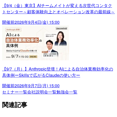
【9/4（金）東京】AIチームメイトが変える次世代コンタク
トセンター～顧客体験向上とオペレーション改革の最前線～
開催前
2026年9月4日(金) 15:00
【9/7（月）】Anthropic登壇！AIによる自治体業務効率化の
具体例ーSkillsで広がるClaudeの使い方ー
開催前
2026年9月7日(月) 15:00
セミナー一覧
会社説明会一覧
勉強会一覧
関連記事