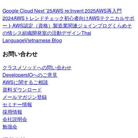
Google Cloud Next ’25
AWS re:Invent 2025
AWS再入門
2024
AWSトレンドチェック
初心者向け
AWSテクニカルサポ
ート
AWS認定（資格）
製造業関連
ジョインブログ
くらめそ
の情シス
組織開発室の活動
デザイン
Thai
Language
Vietnamese Blog
お問い合わせ
クラスメソッドへの問い合わせ
DevelopersIOへのご意見
AWSに関するご相談
資料ダウンロード
メールマガジン登録
セミナー情報
採用情報
会社説明会
勉強会