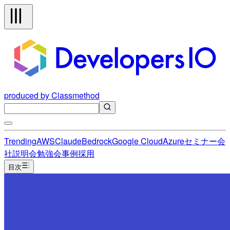
produced by Classmethod
Trending
AWS
Claude
Bedrock
Google Cloud
Azure
セミナー
会
社説明会
勉強会
事例
採用
目次