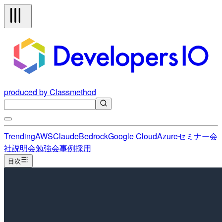
produced by Classmethod
Trending
AWS
Claude
Bedrock
Google Cloud
Azure
セミナー
会
社説明会
勉強会
事例
採用
目次