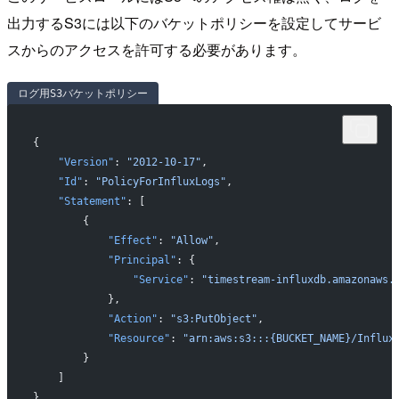
出力するS3には以下のバケットポリシーを設定してサービ
スからのアクセスを許可する必要があります。
ログ用S3バケットポリシー
{
    "Version"
: 
"2012-10-17"
,
    "Id"
: 
"PolicyForInfluxLogs"
,
    "Statement"
: [
        {
            "Effect"
: 
"Allow"
,
            "Principal"
: {
                "Service"
: 
"timestream-influxdb.amazonaws.
            },
            "Action"
: 
"s3:PutObject"
,
            "Resource"
: 
"arn:aws:s3:::{BUCKET_NAME}/Influx
        }
    ]
}