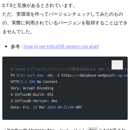
2.7.5と互換があるとされています。
ただ、実環境を作ってバージョンチェックしてみたのもの
の、実際に利用されているバージョンを取得することはでき
ませんでした。
参考 :
How to get InfluxDB version via shell
# /ping にアクセスしてバージョンの取得を試みるも dev とだけ返され
PS C:\
>
 curl.exe
 -
skL 
-
I https:
//<
database
-
endpoint
>
.
ap-no
HTTP
/
1.1
 204
 No Content
Vary: Accept
-
Encoding
X
-
Influxdb
-
Build: OSS
X
-
Influxdb
-
Version: dev
Date: Fri
,
 15
 Mar 
2024
 09
:
27
:
04
 GMT