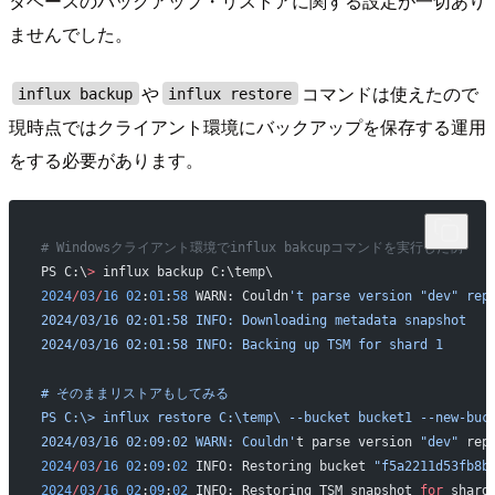
タベースのバックアップ・リストアに関する設定が一切あり
ませんでした。
や
コマンドは使えたので
influx backup
influx restore
現時点ではクライアント環境にバックアップを保存する運用
をする必要があります。
# Windowsクライアント環境でinflux bakcupコマンドを実行した例
PS C:\
>
 influx backup C:\temp\
2024
/
03
/
16
 02
:
01
:
58
 WARN: Couldn
't parse version "dev" rep
2024/03/16 02:01:58 INFO: Downloading metadata snapshot
2024/03/16 02:01:58 INFO: Backing up TSM for shard 1
# そのままリストアもしてみる
PS C:\> influx restore C:\temp\ --bucket bucket1 --new-buc
2024/03/16 02:09:02 WARN: Couldn'
t parse version 
"dev"
 rep
2024
/
03
/
16
 02
:
09
:
02
 INFO: Restoring bucket 
"f5a2211d53fb8b
2024
/
03
/
16
 02
:
09
:
02
 INFO: Restoring TSM snapshot 
for
 shard