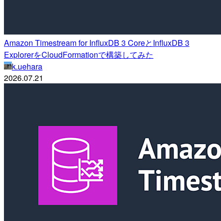
Amazon Timestream for InfluxDB 3 CoreとInfluxDB 3
ExplorerをCloudFormationで構築してみた
k.uehara
2026.07.21