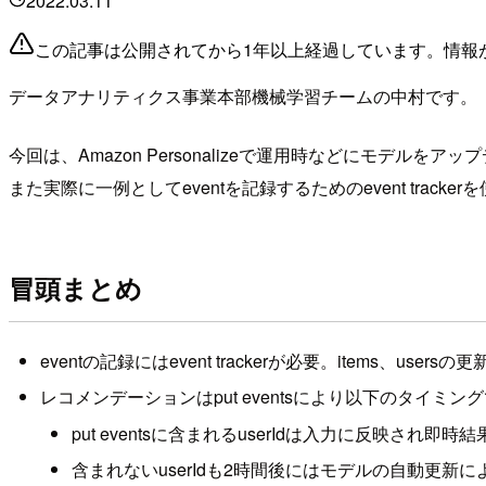
2022.03.11
この記事は公開されてから1年以上経過しています。情報
データアナリティクス事業本部機械学習チームの中村です。
今回は、Amazon Personalizeで運用時などにモデル
また実際に一例としてeventを記録するためのevent tr
冒頭まとめ
eventの記録にはevent trackerが必要。items、usersの更
レコメンデーションはput eventsにより以下のタイミ
put eventsに含まれるuserIdは入力に反映され即
含まれないuserIdも2時間後にはモデルの自動更新