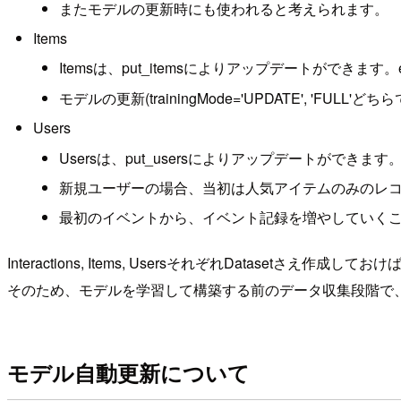
またモデルの更新時にも使われると考えられます。
Items
Itemsは、put_itemsによりアップデートができます。ev
モデルの更新(trainingMode='UPDATE', 'FUL
Users
Usersは、put_usersによりアップデートができます。ev
新規ユーザーの場合、当初は人気アイテムのみのレ
最初のイベントから、イベント記録を増やしていくことで、
Interactions, Items, UsersそれぞれDatasetさえ
そのため、モデルを学習して構築する前のデータ収集段階で、s
モデル自動更新について