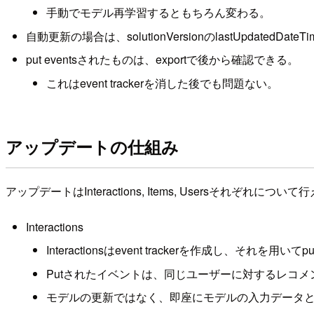
手動でモデル再学習するともちろん変わる。
自動更新の場合は、solutionVersionのlastUpdatedD
put eventsされたものは、exportで後から確認できる。
これはevent trackerを消した後でも問題ない。
アップデートの仕組み
アップデートはInteractions, Items, Usersそれぞれについ
Interactions
Interactionsはevent trackerを作成し、それを用いて
Putされたイベントは、同じユーザーに対するレコメンデーシ
モデルの更新ではなく、即座にモデルの入力データ