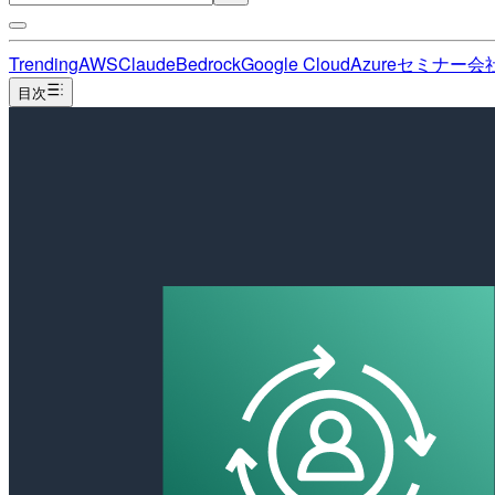
Trending
AWS
Claude
Bedrock
Google Cloud
Azure
セミナー
会
目次