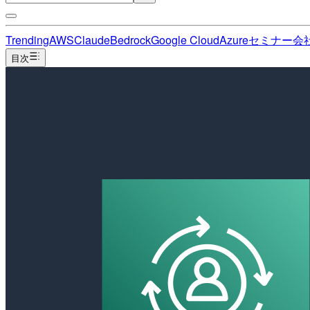
Trending
AWS
Claude
Bedrock
Google Cloud
Azure
セミナー
会
目次