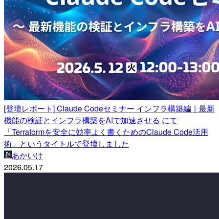
[登壇レポート] Claude Codeセミナー インフラ構築編｜最新
機能の検証とインフラ構築をAIで加速させる にて
「Terraformを安全に効率よく書くためのClaude Code活用
術」というタイトルで登壇しました
あかいけ
2026.05.17