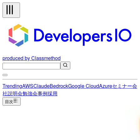
produced by Classmethod
Trending
AWS
Claude
Bedrock
Google Cloud
Azure
セミナー
会
社説明会
勉強会
事例
採用
目次