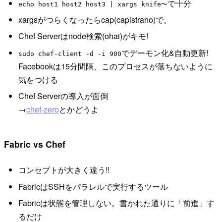
で十分
echo host1 host2 host3 | xargs knife〜
xargsがつらくなったらcap(capistrano)で。
Chef Serverはnode検索(ohai)がキモ!
でデーモン化&自動更新!
sudo chef-client -d -i 900
Facebookは15分間隔、このプロセスが落ちないように
気をつける
Chef Serverの導入が面倒
→
chef-zero
とかどうよ
Fabric vs Chef
コンセプトが大きく違う!!
FabricはSSHをパラレルで実行するツール
Fabricは状態を管理しない。書かれた通りに「前進」す
るだけ