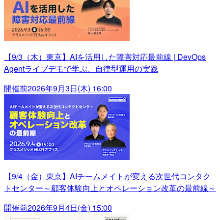
【9/3（木）東京】AIを活用した障害対応最前線 | DevOps
Agentライブデモで学ぶ、自律型運用の実践
開催前
2026年9月3日(木) 16:00
【9/4（金）東京】AIチームメイトが変える次世代コンタク
トセンター～顧客体験向上とオペレーション改革の最前線～
開催前
2026年9月4日(金) 15:00