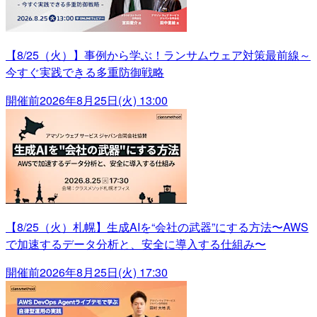
【8/25（火）】事例から学ぶ！ランサムウェア対策最前線～
今すぐ実践できる多重防御戦略
開催前
2026年8月25日(火) 13:00
【8/25（火）札幌】生成AIを“会社の武器”にする方法〜AWS
で加速するデータ分析と、安全に導入する仕組み〜
開催前
2026年8月25日(火) 17:30