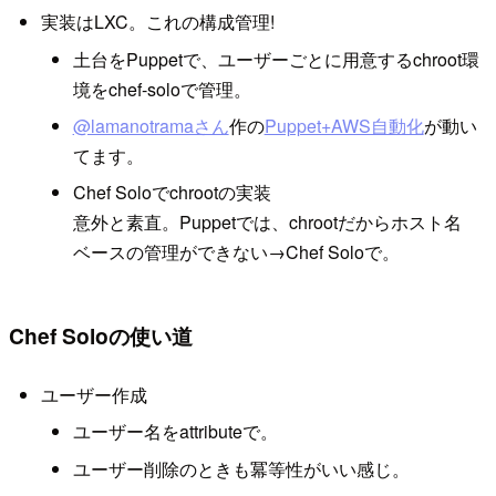
実装はLXC。これの構成管理!
土台をPuppetで、ユーザーごとに用意するchroot環
境をchef-soloで管理。
@lamanotramaさん
作の
Puppet+AWS自動化
が動い
てます。
Chef Soloでchrootの実装
意外と素直。Puppetでは、chrootだからホスト名
ベースの管理ができない→Chef Soloで。
Chef Soloの使い道
ユーザー作成
ユーザー名をattributeで。
ユーザー削除のときも冪等性がいい感じ。