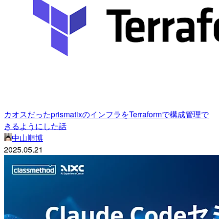
カオスだったprismatixのインフラをTerraformで構成管理で
きるようにした話
中山順博
2025.05.21