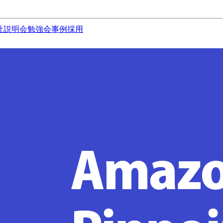
社説明会
勉強会
事例
採用