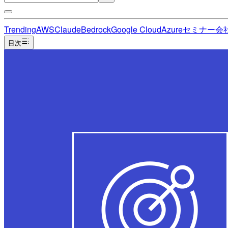
Trending
AWS
Claude
Bedrock
Google Cloud
Azure
セミナー
会
目次