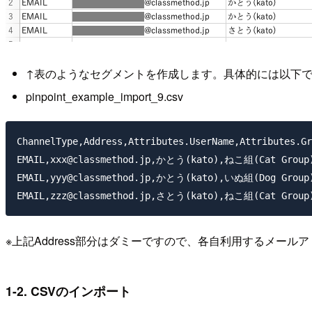
↑表のようなセグメントを作成します。具体的には以下
pinpoint_example_import_9.csv
ChannelType,Address,Attributes.UserName,Attributes.Gr
EMAIL,xxx@classmethod.jp,かとう(kato),ねこ組(Cat Group)
EMAIL,yyy@classmethod.jp,かとう(kato),いぬ組(Dog Group)
※上記Address部分はダミーですので、各自利用するメール
1-2. CSVのインポート