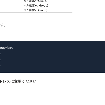
です。
oupName





アドレスに変更ください