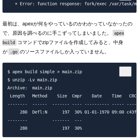
最初は、apexが何をやっているのかわかっていなかったの
で、原因を調べるのに手こずってしまいました。
apex
コマンドでzipファイルを作成してみると、中身
build
が
のソースファイルしか入っていません。
.go
$ apex build simple > main.zip

$ unzip -Lv main.zip

Archive:  main.zip

 Length   Method    Size  Cmpr    Date    Time   CRC-
--------  ------  ------- ---- ---------- ----- -----
     280  Defl:N      197  30% 01-01-1970 09:00 c43fd
--------          -------  ---                       