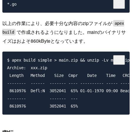
以上の作業により、必要十分な内容のzipファイルが
apex
で作成されるようになりました。mainのバイナリサ
build
イズはおよそ860kByteとなっています。
$ apex build simple > main.zip && unzip -Lv main.zip 

Archive:  xxx.zip

 Length   Method    Size  Cmpr    Date    Time   CRC-
--------  ------  ------- ---- ---------- ----- -----
 8610976  Defl:N  3052041  65% 01-01-1970 09:00 8eace
--------          -------  ---                       