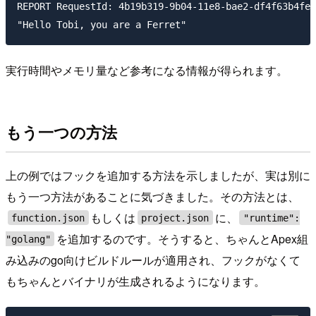
REPORT RequestId: 4b19b319-9b04-11e8-bae2-df4f63b4fe20	Duration: 0.42 ms	Billed Duration: 100 ms 	Memory Size: 128 MB	Max Memory Used: 22 M
実行時間やメモリ量など参考になる情報が得られます。
もう一つの方法
上の例ではフックを追加する方法を示しましたが、実は別に
もう一つ方法があることに気づきました。その方法とは、
もしくは
に、
function.json
project.json
"runtime":
を追加するのです。そうすると、ちゃんとApex組
"golang"
み込みのgo向けビルドルールが適用され、フックがなくて
もちゃんとバイナリが生成されるようになります。