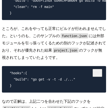
    "build": "GOOS=linux GOARCH=amd64 go build -o mai
    "clean": "rm -f main"

ところが、これをやっても正常にビルドが行われませんでし
た。というのも、このサンプルの
には外部
function.json
モジュールを引っ張ってくるための別のフックが記述されて
おり、それが優先された結果
のフックが無
project.json
視されてしまっていたようです。
  "hooks":{

    "build": "go get -v -t -d ./..."

なので正解は、上記二つを合わせた下記のフックを