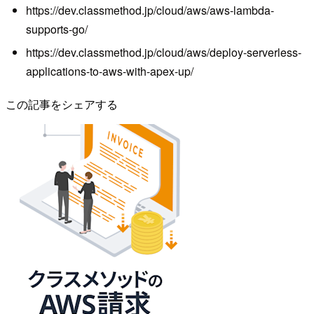
https://dev.classmethod.jp/cloud/aws/aws-lambda-
supports-go/
https://dev.classmethod.jp/cloud/aws/deploy-serverless-
applications-to-aws-with-apex-up/
この記事をシェアする