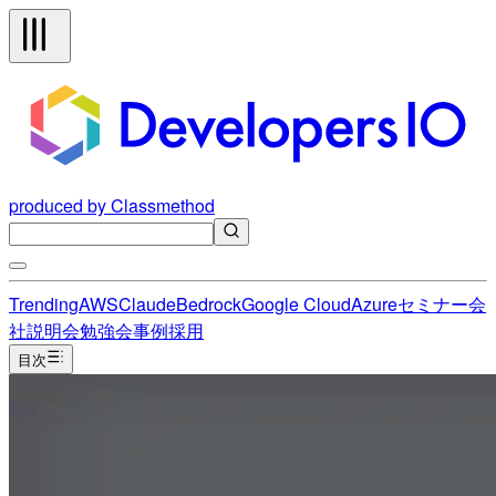
produced by Classmethod
Trending
AWS
Claude
Bedrock
Google Cloud
Azure
セミナー
会
社説明会
勉強会
事例
採用
目次