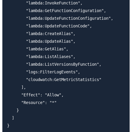
        "lambda:InvokeFunction",

        "lambda:GetFunctionConfiguration",

        "lambda:UpdateFunctionConfiguration",

        "lambda:UpdateFunctionCode",

        "lambda:CreateAlias",

        "lambda:UpdateAlias",

        "lambda:GetAlias",

        "lambda:ListAliases",

        "lambda:ListVersionsByFunction",

        "logs:FilterLogEvents",

        "cloudwatch:GetMetricStatistics"

      ],

      "Effect": "Allow",

      "Resource": "*"

    }

  ]
