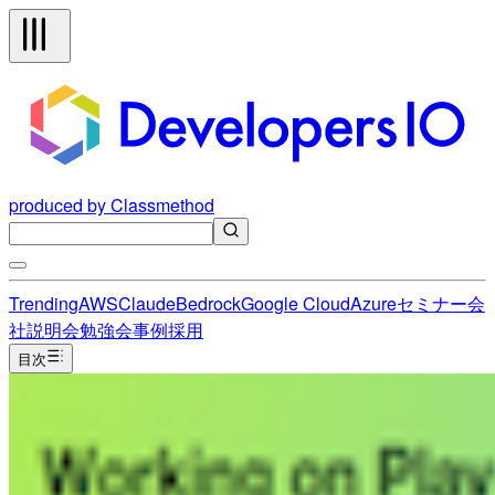
produced by Classmethod
Trending
AWS
Claude
Bedrock
Google Cloud
Azure
セミナー
会
社説明会
勉強会
事例
採用
目次