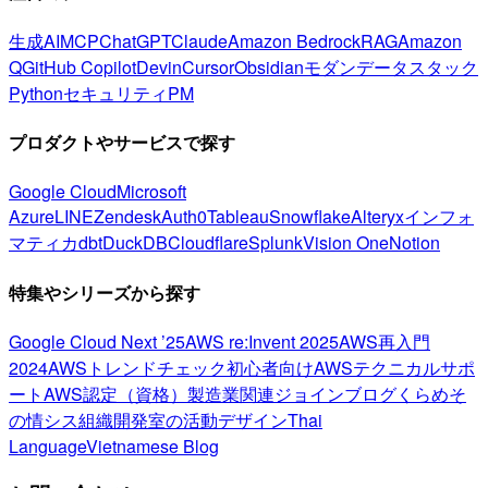
生成AI
MCP
ChatGPT
Claude
Amazon Bedrock
RAG
Amazon
Q
GitHub Copilot
Devin
Cursor
Obsidian
モダンデータスタック
Python
セキュリティ
PM
プロダクトやサービスで探す
Google Cloud
Microsoft
Azure
LINE
Zendesk
Auth0
Tableau
Snowflake
Alteryx
インフォ
マティカ
dbt
DuckDB
Cloudflare
Splunk
Vision One
Notion
特集やシリーズから探す
Google Cloud Next ’25
AWS re:Invent 2025
AWS再入門
2024
AWSトレンドチェック
初心者向け
AWSテクニカルサポ
ート
AWS認定（資格）
製造業関連
ジョインブログ
くらめそ
の情シス
組織開発室の活動
デザイン
Thai
Language
Vietnamese Blog