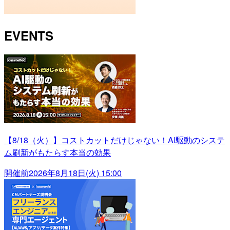
EVENTS
【8/18（火）】コストカットだけじゃない！AI駆動のシステ
ム刷新がもたらす本当の効果
開催前
2026年8月18日(火) 15:00