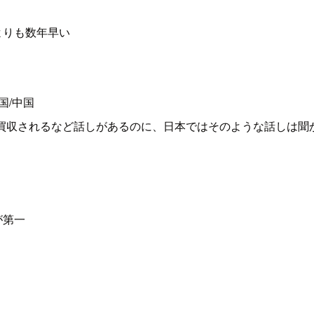
国よりも数年早い
韓国/中国
NAVER に買収されるなど話しがあるのに、日本ではそのような話しは
が第一