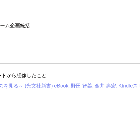
フォーム企画統括
ントから想像したこと
見る～ (光文社新書) eBook: 野田 智義, 金井 壽宏: Kindle