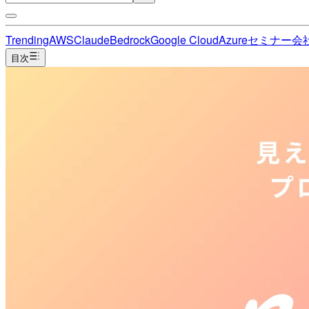
Trending
AWS
Claude
Bedrock
Google Cloud
Azure
セミナー
会
目次