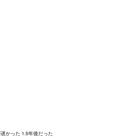
け
る
遅かった 1.5年後だった