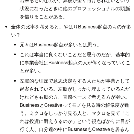
出来るものなのか、算段が全く付けられないという
状況になったときに他のプロフェッショナルの頭脳
を借りることがある。
全体の比率を考えると、やはりBusiness起点のものが多
い？
元々はBusiness起点が多いとは思う。
これは本当に良くないことだと思うのだが、基本的
に事業会社はBusiness起点の人が偉くなっていくこ
とが多い。
左脳的な理屈で意思決定をする人たちが事業として
起案されている。左脳がしっかり埋まっているんだ
けれども右脳の方、直感ベースで考える方が弱い。
BusinessとCreativeってモノを見る時の解像度が違
う。ミクロをしっかり見る人と、マクロを見て「こ
れは投資に耐えうるのか」という視点ばかりに目が
行く人、自分達の中にBusinessもCreativeも居るん