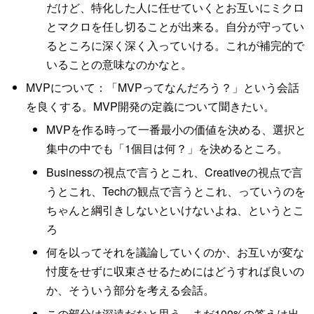
だけど、特化した人に任せていくとお互いにミクロ
とマクロを任し切ることが出来る。自分が守ってい
るところに深く深く入っていける。これが補完的で
いることの意味なのかなと。
MVPについて：「MVPってなんだろう？」という会話
を良くする。MVP開発の定義について聞きたい。
MVPを作る時って一番最小の価値を決める、選択と
集中の中でも「1個目は何？」を決めるところ。
Businessの視点で言うとこれ、Creativeの視点で言
うとこれ、Techの観点で言うとこれ、っていうのを
ちゃんと綱引きしないといけないよね、というとこ
ろ
何を以ってそれを議論していくのか、お互いが変な
忖度をせずに収束させるためにはどうすれば良いの
か、そういう部分を考える会話。
この部分は深遠だなと思う。まだ100%の答えは出