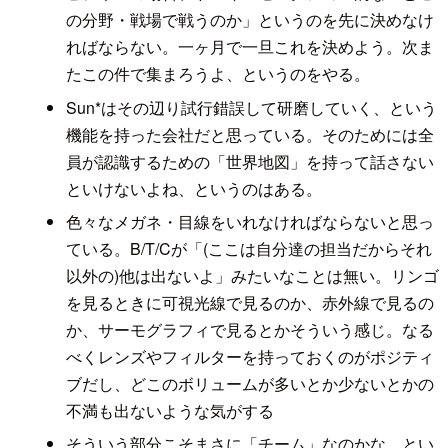
の分野・戦場で戦うのか」というのを先に決めなけ
ればならない。一ヶ月で一旦これを決めよう。次ま
たこの件で集まろうよ、というのをやる。
Sun*はその辺り試行錯誤して研磨していく、という
機能を持った会社だと思っている。そのためには全
員が認識するための「世界地図」を持って話さない
といけないよね、というのはある。
色々なメガネ・目線をいれなければならないと思っ
ている。B/T/Cが「(ここは自分達の担当だからそれ
以外の)他は出ないよ」みたいなことは無い。リンゴ
を見るときに可視光線で見るのか、赤外線で見るの
か、サーモグラフィで見るとかそういう感じ。なる
べくレンズやフィルターを持っておくのがポジティ
ブだし、どこのボリュームが多いとか少ないとかの
不満も出ないような気がする
そういう部分こそまさに「チーム」なのかな、とい