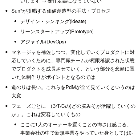
いします → 要件定義になっていない
Sun*が提唱する価値創造型の手法・プロセス
デザイン・シンキング(Ideate)
リーンスタートアップ(Prototype)
アジャイル(DevOps)
マネージャを補佐しつつ、変化していくプロダクトに対
応していくために、専門職チームが権限移譲された状態
でプロダクトを成長させていく、という部分を念頭に置
いた体制作りがポイントとなるのでは
道のりは長い。これらをPdMが全て見ていくというのは
大変
フェーズごとに「(B/T/Cの)どの脳みそが活躍していくの
か」。これは変容していくもの
ここに1人のオーナーを置くことの怖さは感じる。
事業会社の中で新規事業をやっていた身としては0-