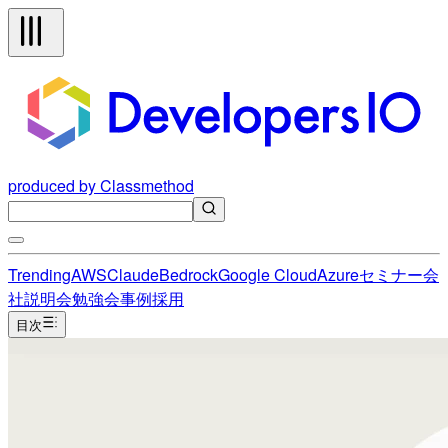
produced by Classmethod
Trending
AWS
Claude
Bedrock
Google Cloud
Azure
セミナー
会
社説明会
勉強会
事例
採用
目次