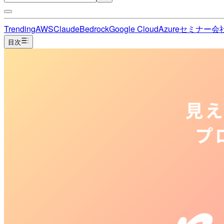
Trending
AWS
Claude
Bedrock
Google Cloud
Azure
セミナー
会
目次