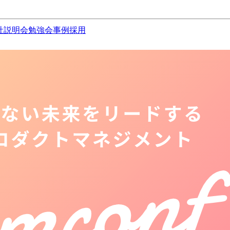
社説明会
勉強会
事例
採用