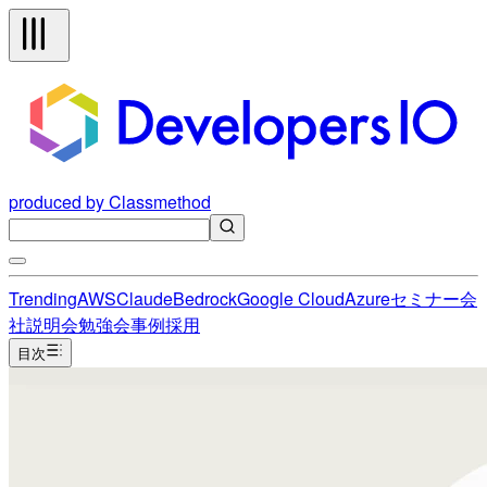
produced by Classmethod
Trending
AWS
Claude
Bedrock
Google Cloud
Azure
セミナー
会
社説明会
勉強会
事例
採用
目次