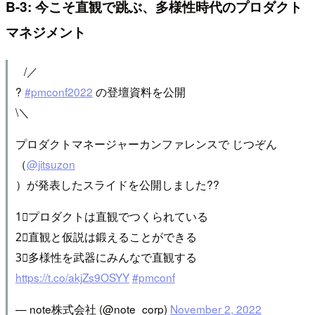
B-3: 今こそ直観で跳ぶ、多様性時代のプロダクト
マネジメント
⠀/／
?
#pmconf2022
の登壇資料を公開
\＼
プロダクトマネージャーカンファレンスで じつぞん
（
@jitsuzon
）が発表したスライドを公開しました?‍?
1⃣プロダクトは直観でつくられている
2⃣直観と仮説は鍛えることができる
3⃣多様性を武器にみんなで直観する
https://t.co/akjZs9OSYY
#pmconf
— note株式会社 (@note_corp)
November 2, 2022