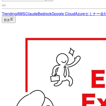
Trending
AWS
Claude
Bedrock
Google Cloud
Azure
セミナー
会
目次