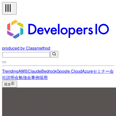
produced by Classmethod
Trending
AWS
Claude
Bedrock
Google Cloud
Azure
セミナー
会
社説明会
勉強会
事例
採用
目次