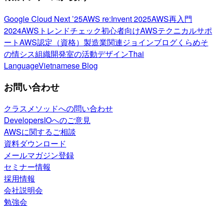
Google Cloud Next ’25
AWS re:Invent 2025
AWS再入門
2024
AWSトレンドチェック
初心者向け
AWSテクニカルサポ
ート
AWS認定（資格）
製造業関連
ジョインブログ
くらめそ
の情シス
組織開発室の活動
デザイン
Thai
Language
Vietnamese Blog
お問い合わせ
クラスメソッドへの問い合わせ
DevelopersIOへのご意見
AWSに関するご相談
資料ダウンロード
メールマガジン登録
セミナー情報
採用情報
会社説明会
勉強会