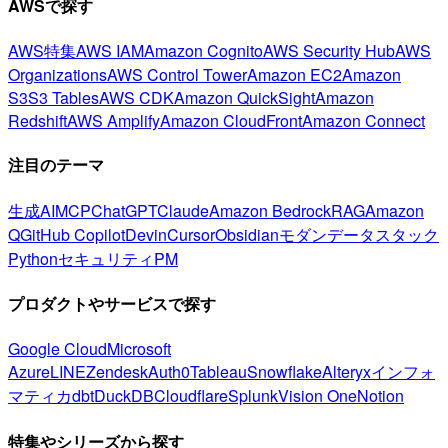
AWSで探す
AWS特集
AWS IAM
Amazon Cognito
AWS Security Hub
AWS
Organizations
AWS Control Tower
Amazon EC2
Amazon
S3
S3 Tables
AWS CDK
Amazon QuickSight
Amazon
Redshift
AWS Amplify
Amazon CloudFront
Amazon Connect
注目のテーマ
生成AI
MCP
ChatGPT
Claude
Amazon Bedrock
RAG
Amazon
Q
GitHub Copilot
Devin
Cursor
Obsidian
モダンデータスタック
Python
セキュリティ
PM
プロダクトやサービスで探す
Google Cloud
Microsoft
Azure
LINE
Zendesk
Auth0
Tableau
Snowflake
Alteryx
インフォ
マティカ
dbt
DuckDB
Cloudflare
Splunk
Vision One
Notion
特集やシリーズから探す