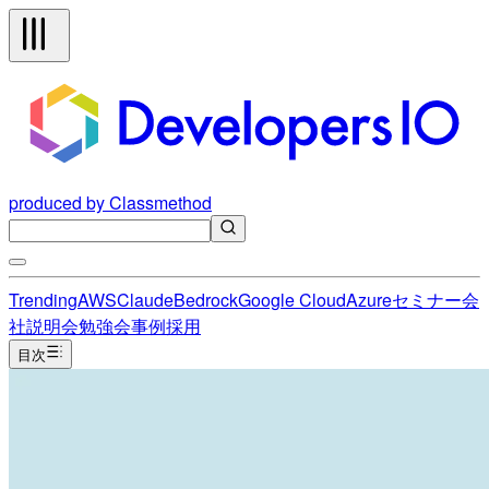
produced by Classmethod
Trending
AWS
Claude
Bedrock
Google Cloud
Azure
セミナー
会
社説明会
勉強会
事例
採用
目次