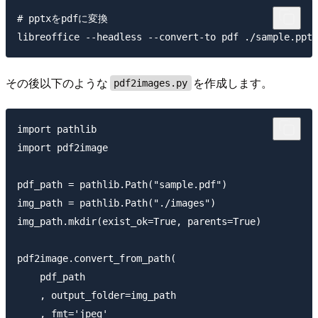
# pptxをpdfに変換

その後以下のような
を作成します。
pdf2images.py
import pathlib

import pdf2image

pdf_path = pathlib.Path("sample.pdf")

img_path = pathlib.Path("./images")

img_path.mkdir(exist_ok=True, parents=True)

pdf2image.convert_from_path(

    pdf_path

    , output_folder=img_path

    , fmt='jpeg'
