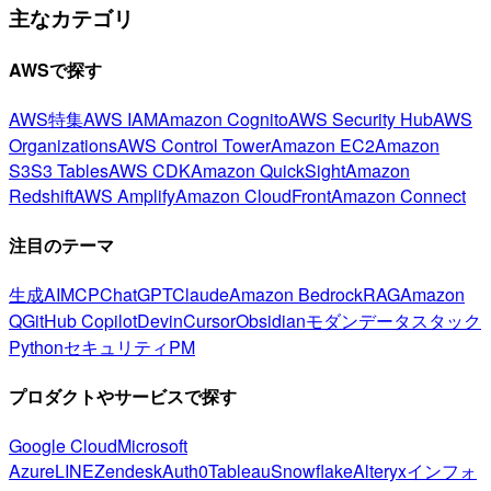
主なカテゴリ
AWSで探す
AWS特集
AWS IAM
Amazon Cognito
AWS Security Hub
AWS
Organizations
AWS Control Tower
Amazon EC2
Amazon
S3
S3 Tables
AWS CDK
Amazon QuickSight
Amazon
Redshift
AWS Amplify
Amazon CloudFront
Amazon Connect
注目のテーマ
生成AI
MCP
ChatGPT
Claude
Amazon Bedrock
RAG
Amazon
Q
GitHub Copilot
Devin
Cursor
Obsidian
モダンデータスタック
Python
セキュリティ
PM
プロダクトやサービスで探す
Google Cloud
Microsoft
Azure
LINE
Zendesk
Auth0
Tableau
Snowflake
Alteryx
インフォ