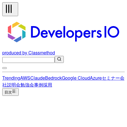
produced by Classmethod
Trending
AWS
Claude
Bedrock
Google Cloud
Azure
セミナー
会
社説明会
勉強会
事例
採用
目次