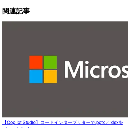
関連記事
【Copilot Studio】コードインタープリターで.pptx／.xlsxを