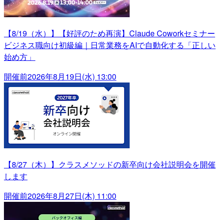
【8/19（水）】【好評のため再演】Claude Coworkセミナー
ビジネス職向け初級編｜日常業務をAIで自動化する「正しい
始め方」
開催前
2026年8月19日(水) 13:00
【8/27（木）】クラスメソッドの新卒向け会社説明会を開催
します
開催前
2026年8月27日(木) 11:00