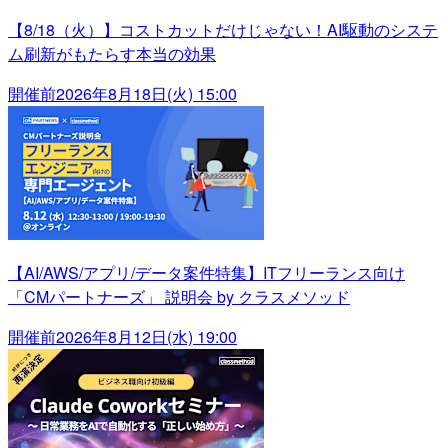
【8/18（火）】コストカットだけじゃない！AI駆動のシステ
ム刷新がもたらす本当の効果
開催前
2026年8月18日(火) 15:00
【AI/AWS/アプリ/データ案件特集】ITフリーランス向け
「CMパートナーズ」 説明会 by クラスメソッド
開催前
2026年8月12日(水) 19:00