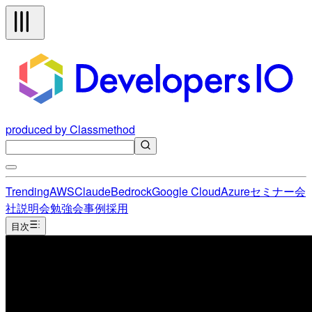
produced by Classmethod
Trending
AWS
Claude
Bedrock
Google Cloud
Azure
セミナー
会
社説明会
勉強会
事例
採用
目次