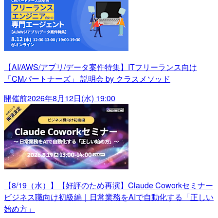
【AI/AWS/アプリ/データ案件特集】ITフリーランス向け
「CMパートナーズ」 説明会 by クラスメソッド
開催前
2026年8月12日(水) 19:00
【8/19（水）】【好評のため再演】Claude Coworkセミナー
ビジネス職向け初級編｜日常業務をAIで自動化する「正しい
始め方」