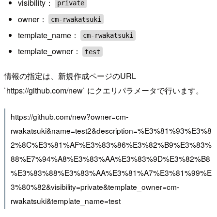
visibility：
private
owner：
cm-rwakatsuki
template_name：
cm-rwakatsuki
template_owner：
test
情報の指定は、新規作成ページのURL
`https://github.com/new` にクエリパラメータで行います。
https://github.com/new?owner=cm-
rwakatsuki&name=test2&description=%E3%81%93%E3%8
2%8C%E3%81%AF%E3%83%86%E3%82%B9%E3%83%
88%E7%94%A8%E3%83%AA%E3%83%9D%E3%82%B8
%E3%83%88%E3%83%AA%E3%81%A7%E3%81%99%E
3%80%82&visibility=private&template_owner=cm-
rwakatsuki&template_name=test