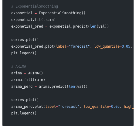
# ExponentialSmoothing
exponetial 
=
 ExponentialSmoothing()
exponetial.fit(train)
exponetial_pred 
=
 exponetial.predict(
len
(val))
series.plot()
exponetial_pred.plot(
label
=
"forecast"
, 
low_quantile
=
0.05
, 
plt.legend()
# ARIMA
arima 
=
 ARIMA()
arima.fit(train)
arima_perd 
=
 arima.predict(
len
(val))
series.plot()
arima_perd.plot(
label
=
"forecast"
, 
low_quantile
=
0.05
, 
high_
plt.legend()