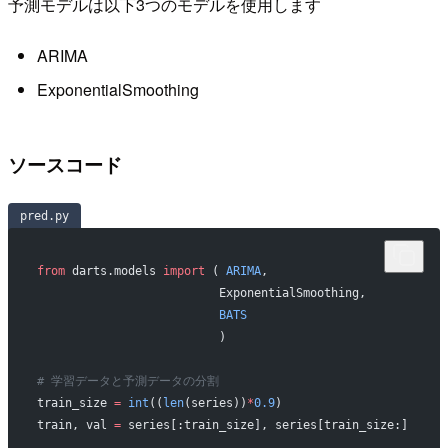
予測モデルは以下3つのモデルを使用します
ARIMA
ExponentialSmoothing
ソースコード
pred.py
from
 darts.models 
import
 ( 
ARIMA
,
                          ExponentialSmoothing,
                          BATS
                          )
# 学習データと予測データの分割
train_size 
=
 int
((
len
(series))
*
0.9
)
train, val 
=
 series[:train_size], series[train_size:]