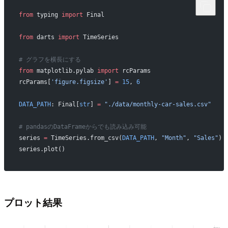
from
 typing 
import
 Final
from
 darts 
import
 TimeSeries
# グラフを横長にする
from
 matplotlib.pylab 
import
 rcParams
rcParams[
'figure.figsize'
] 
=
 15
, 
6
DATA_PATH
: Final[
str
] 
=
 "./data/monthly-car-sales.csv"
# pandasのDataFrameからでも読み込み可能
series 
=
 TimeSeries.from_csv(
DATA_PATH
, 
"Month"
, 
"Sales"
)
series.plot()
プロット結果