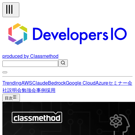
produced by Classmethod
Trending
AWS
Claude
Bedrock
Google Cloud
Azure
セミナー
会
社説明会
勉強会
事例
採用
目次