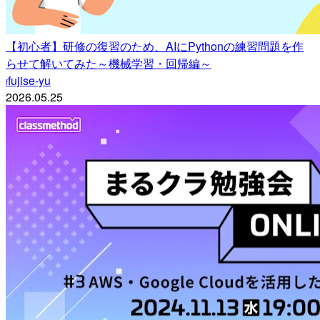
【初心者】研修の復習のため、AIにPythonの練習問題を作
らせて解いてみた～機械学習・回帰編～
fujise-yu
f
2026.05.25