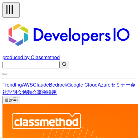
produced by Classmethod
Trending
AWS
Claude
Bedrock
Google Cloud
Azure
セミナー
会
社説明会
勉強会
事例
採用
目次