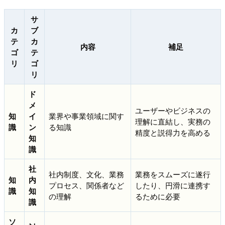
サ
カ
ブ
テ
カ
内容
補足
ゴ
テ
リ
ゴ
リ
ド
メ
ユーザーやビジネスの
知
イ
業界や事業領域に関す
理解に直結し、実務の
識
ン
る知識
精度と説得力を高める
知
識
社
社内制度、文化、業務
業務をスムーズに遂行
知
内
プロセス、関係者など
したり、円滑に連携す
識
知
の理解
るために必要
識
ソ