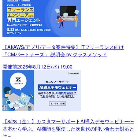
【AI/AWS/アプリ/データ案件特集】ITフリーランス向け
「CMパートナーズ」 説明会 by クラスメソッド
開催前
2026年8月12日(水) 19:00
【8/28（金）】カスタマーサポートAI導入デモウェビナー〜
基本から学ぶ、AI機能を駆使した次世代の問い合わせ対応と
は～