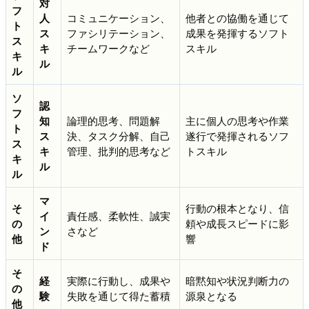
対
フ
人
コミュニケーション、
他者との協働を通じて
ト
ス
ファシリテーション、
成果を発揮するソフト
ス
キ
チームワークなど
スキル
キ
ル
ル
ソ
認
フ
知
論理的思考、問題解
主に個人の思考や作業
ト
ス
決、タスク分解、自己
遂行で発揮されるソフ
ス
キ
管理、批判的思考など
トスキル
キ
ル
ル
マ
そ
行動の根本となり、信
イ
責任感、柔軟性、誠実
の
頼や成長スピードに影
ン
さなど
他
響
ド
そ
経
実際に行動し、成果や
暗黙知や状況判断力の
の
験
失敗を通じて得た蓄積
源泉となる
他