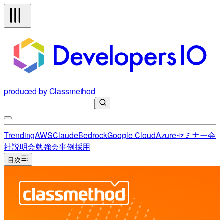
produced by Classmethod
Trending
AWS
Claude
Bedrock
Google Cloud
Azure
セミナー
会
社説明会
勉強会
事例
採用
目次