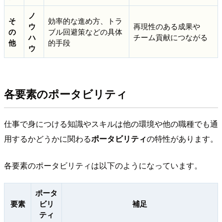
ノ
そ
効率的な進め方、トラ
ウ
再現性のある成果や
の
ブル回避策などの具体
ハ
チーム貢献につながる
他
的手段
ウ
各要素のポータビリティ
仕事で身につける知識やスキルは他の環境や他の職種でも通
用するかどうかに関わる
ポータビリティ
の特性があります。
各要素のポータビリティは以下のようになっています。
ポータ
要素
ビリ
補足
ティ