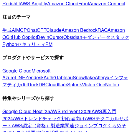
Redshift
AWS Amplify
Amazon CloudFront
Amazon Connect
注目のテーマ
生成AI
MCP
ChatGPT
Claude
Amazon Bedrock
RAG
Amazon
Q
GitHub Copilot
Devin
Cursor
Obsidian
モダンデータスタック
Python
セキュリティ
PM
プロダクトやサービスで探す
Google Cloud
Microsoft
Azure
LINE
Zendesk
Auth0
Tableau
Snowflake
Alteryx
インフォ
マティカ
dbt
DuckDB
Cloudflare
Splunk
Vision One
Notion
特集やシリーズから探す
Google Cloud Next ’25
AWS re:Invent 2025
AWS再入門
2024
AWSトレンドチェック
初心者向け
AWSテクニカルサポ
ート
AWS認定（資格）
製造業関連
ジョインブログ
くらめそ