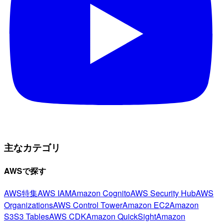
主なカテゴリ
AWSで探す
AWS特集
AWS IAM
Amazon Cognito
AWS Security Hub
AWS
Organizations
AWS Control Tower
Amazon EC2
Amazon
S3
S3 Tables
AWS CDK
Amazon QuickSight
Amazon