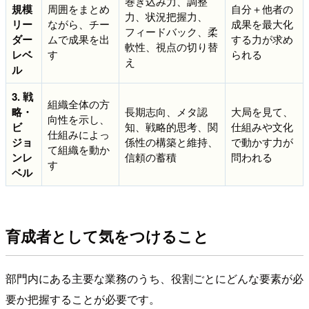
巻き込み力、調整
規模
周囲をまとめ
自分＋他者の
力、状況把握力、
リー
ながら、チー
成果を最大化
フィードバック、柔
ダー
ムで成果を出
する力が求め
軟性、視点の切り替
レベ
す
られる
え
ル
3. 戦
組織全体の方
略・
長期志向、メタ認
大局を見て、
向性を示し、
ビ
知、戦略的思考、関
仕組みや文化
仕組みによっ
ジョ
係性の構築と維持、
で動かす力が
て組織を動か
ンレ
信頼の蓄積
問われる
す
ベル
育成者として気をつけること
部門内にある主要な業務のうち、役割ごとにどんな要素が必
要か把握することが必要です。