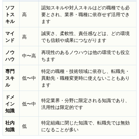
ソフ
認知スキルや対人スキルはどの職種でも必
トス
高
要とされ、業界・職種に依存せず活用でき
キル
ます
マイ
誠実さ、柔軟性、責任感などは、どの環境
高
ンド
でも信頼や成果につながります
ノウ
再現性のあるノウハウは他の環境でも役立
中〜高
ハウ
ちます
専門
特定の職種・技術領域に依存し、転職先・
スキ
低〜中
異動先・職種変更時に使えないこともあり
ル
ます
ドメ
特定業界・分野に限定される知識であり、
イン
低〜中
汎用性は限定的です
知識
社内
特定組織に閉じた知識で、転職先では無効
低
知識
になることが多い