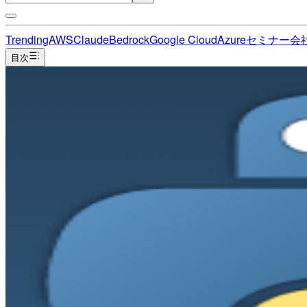
Trending
AWS
Claude
Bedrock
Google Cloud
Azure
セミナー
会
目次