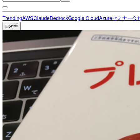
Trending
AWS
Claude
Bedrock
Google Cloud
Azure
セミナー
会
目次