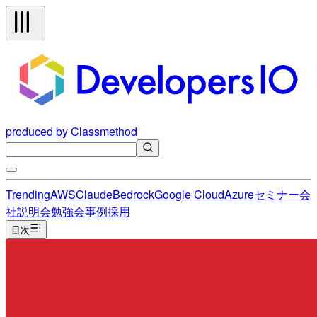
produced by Classmethod
Trending
AWS
Claude
Bedrock
Google Cloud
Azure
セミナー
会
社説明会
勉強会
事例
採用
目次