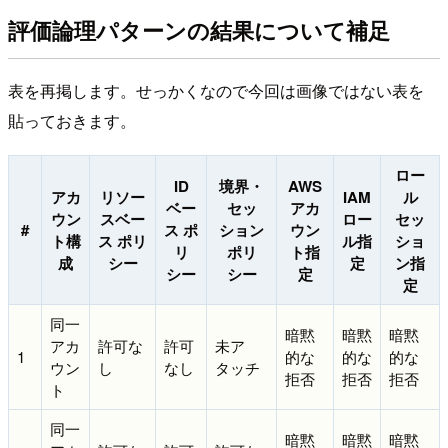
評価論理パターンの結果について補足
表を再掲します。せっかくなので今回は画像ではない表を
貼っておきます。
ロー
ID
境界・
AWS
アカ
リソー
IAM
ル
ベー
セッ
アカ
ウン
スベー
ロー
セッ
#
ス ポ
ション
ウン
ト構
ス ポリ
ル指
ショ
リ
ポリ
ト指
成
シー
定
ン指
シー
シー
定
定
同一
暗黙
暗黙
暗黙
アカ
許可な
許可
未ア
1
的な
的な
的な
ウン
し
なし
タッチ
拒否
拒否
拒否
ト
同一
暗黙
暗黙
暗黙