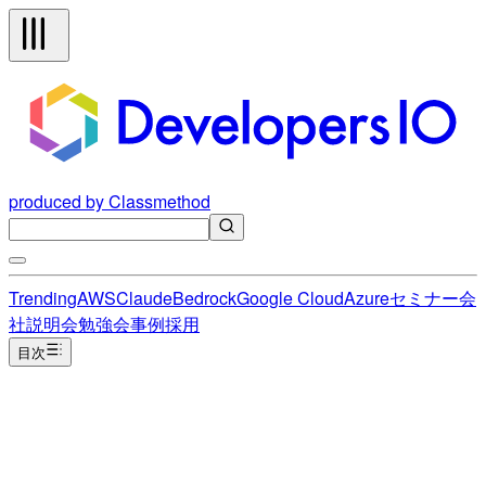
produced by Classmethod
Trending
AWS
Claude
Bedrock
Google Cloud
Azure
セミナー
会
社説明会
勉強会
事例
採用
目次