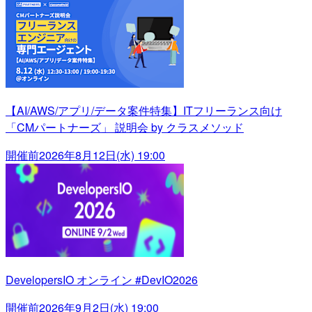
【AI/AWS/アプリ/データ案件特集】ITフリーランス向け
「CMパートナーズ」 説明会 by クラスメソッド
開催前
2026年8月12日(水) 19:00
DevelopersIO オンライン #DevIO2026
開催前
2026年9月2日(水) 19:00