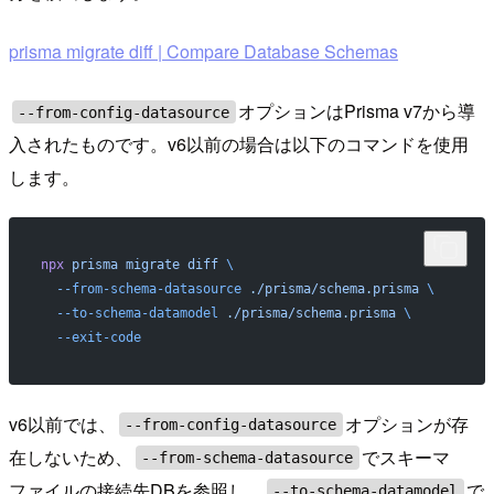
prisma migrate diff | Compare Database Schemas
オプションはPrisma v7から導
--from-config-datasource
入されたものです。v6以前の場合は以下のコマンドを使用
します。
npx
 prisma
 migrate
 diff
 \
  --from-schema-datasource
 ./prisma/schema.prisma
 \
  --to-schema-datamodel
 ./prisma/schema.prisma
 \
  --exit-code
v6以前では、
オプションが存
--from-config-datasource
在しないため、
でスキーマ
--from-schema-datasource
ファイルの接続先DBを参照し、
で
--to-schema-datamodel