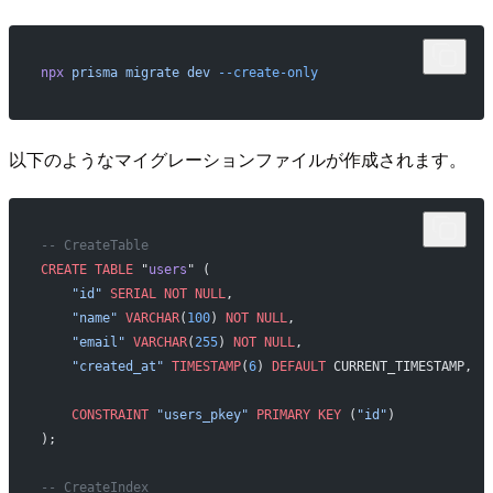
npx
 prisma
 migrate
 dev
 --create-only
以下のようなマイグレーションファイルが作成されます。
-- CreateTable
CREATE
 TABLE
 "
users
" (
    "id"
 SERIAL
 NOT NULL
,
    "name"
 VARCHAR
(
100
) 
NOT NULL
,
    "email"
 VARCHAR
(
255
) 
NOT NULL
,
    "created_at"
 TIMESTAMP
(
6
) 
DEFAULT
 CURRENT_TIMESTAMP,
    CONSTRAINT
 "users_pkey"
 PRIMARY KEY
 (
"id"
)
);
-- CreateIndex