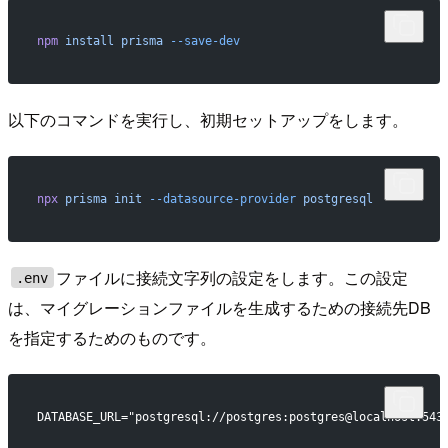
npm
 install
 prisma
 --save-dev
以下のコマンドを実行し、初期セットアップをします。
npx
 prisma
 init
 --datasource-provider
 postgresql
ファイルに接続文字列の設定をします。この設定
.env
は、マイグレーションファイルを生成するための接続先DB
を指定するためのものです。
DATABASE_URL="postgresql://postgres:postgres@localhost:543