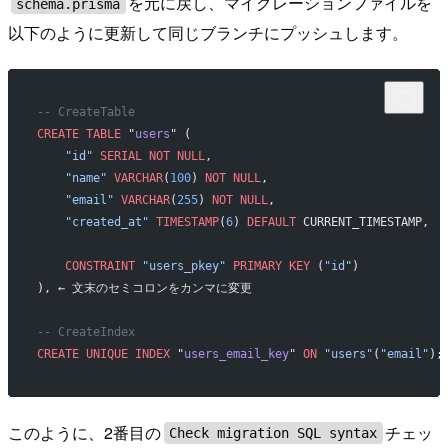
を元に戻し、マイグレーションファイルを
schema.prisma
以下のように更新して同じブランチにプッシュします。
-- CreateTable
CREATE
 TABLE
 "
users
" (
    "id"
 SERIAL
 NOT NULL
,
    "name"
 VARCHAR
(
100
) 
NOT NULL
,
    "email"
 VARCHAR
(
255
) 
NOT NULL
,
    "created_at"
 TIMESTAMP
(
6
) 
DEFAULT
 CURRENT_TIMESTAMP,
    CONSTRAINT
 "users_pkey"
 PRIMARY KEY
 (
"id"
)
), ← 文末のセミコロンをカンマに変更
-- CreateIndex
CREATE
 UNIQUE INDEX
 "
users_email_key
" 
ON
 "users"
(
"email"
);
このように、2番目の
チェッ
Check migration SQL syntax