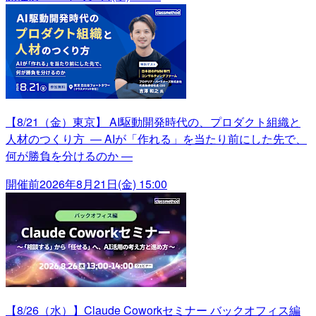
【8/21（金）東京】 AI駆動開発時代の、プロダクト組織と
人材のつくり方 ― AIが「作れる」を当たり前にした先で、
何が勝負を分けるのか ―
開催前
2026年8月21日(金) 15:00
【8/26（水）】Claude Coworkセミナー バックオフィス編