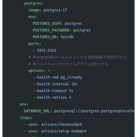
      postgres
:
        image
: 
postgres:17
        env
:
          POSTGRES_USER
: 
postgres
          POSTGRES_PASSWORD
: 
postgres
          POSTGRES_DB
: 
testdb
        ports
:
          - 
5432:5432
        # PostgreSQLのヘルスチェックを10秒間隔で5回実行する
        # 各ヘルスチェックのタイムアウトは5秒とする
        options
: 
>-
          --health-cmd pg_isready
          --health-interval 10s
          --health-timeout 5s
          --health-retries 5
    env
:
      DATABASE_URL
: 
postgresql://postgres:postgres@localho
    steps
:
      - 
uses
: 
actions/checkout@v4
      - 
uses
: 
actions/setup-node@v4