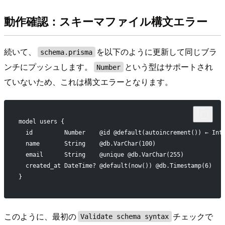
動作確認：スキーマファイル構文エラー
続いて、
を以下のように更新して同じブラ
schema.prisma
ンチにプッシュします。
という型はサポートされ
Number
ていないため、これは構文エラーとなります。
model users {
  id         Number    @id @default(autoincrement()) ← I
  name       String    @db.VarChar(100)
  email      String    @unique @db.VarChar(255)
  created_at DateTime? @default(now()) @db.Timestamp(6)
}
このように、最初の
チェックで
Validate schema syntax