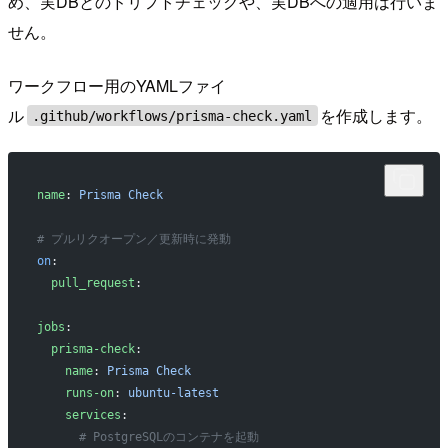
め、実DBとのドリフトチェックや、実DBへの適用は行いま
せん。
ワークフロー用のYAMLファイ
ル
を作成します。
.github/workflows/prisma-check.yaml
name
: 
Prisma Check
# プルリクオープン／更新時に発動
on
:
  pull_request
:
jobs
:
  prisma-check
:
    name
: 
Prisma Check
    runs-on
: 
ubuntu-latest
    services
:
      # PostgreSQLのコンテナを起動