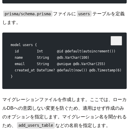
ファイルに
テーブルを定義
prisma/schema.prisma
users
します。
model users {
  id         Int       @id @default(autoincrement())
  name       String    @db.VarChar(100)
  email      String    @unique @db.VarChar(255)
  created_at DateTime? @default(now()) @db.Timestamp(6)
}
マイグレーションファイルを作成します。ここでは、ローカ
ルDBへの意図しない変更を防ぐため、適用はせず作成のみ
のオプションを指定します。マイグレーション名を聞かれる
ため、
などの名前を指定します。
add_users_table