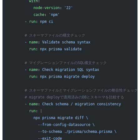
        with
:
          node-version
: 
'22'
          cache
: 
'npm'
      - 
run
: 
npm ci
      # スキーマファイルの構文チェック
      - 
name
: 
Validate schema syntax
        run
: 
npx prisma validate
      # マイグレーションファイルのSQL構文チェック
      - 
name
: 
Check migration SQL syntax
        run
: 
npx prisma migrate deploy
      # スキーマファイルとマイグレーションファイルの整合性チェック（Pr
      # migrate deployで適用済みのDBとスキーマを比較する
      - 
name
: 
Check schema / migration consistency
        run
: 
|
          npx prisma migrate diff \
            --from-config-datasource \
            --to-schema ./prisma/schema.prisma \
            --exit-code