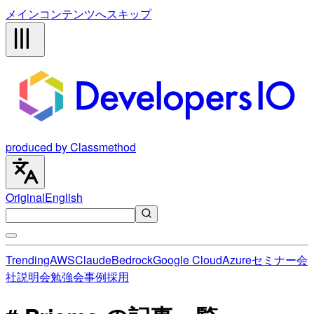
メインコンテンツへスキップ
produced by Classmethod
Original
English
Trending
AWS
Claude
Bedrock
Google Cloud
Azure
セミナー
会
社説明会
勉強会
事例
採用