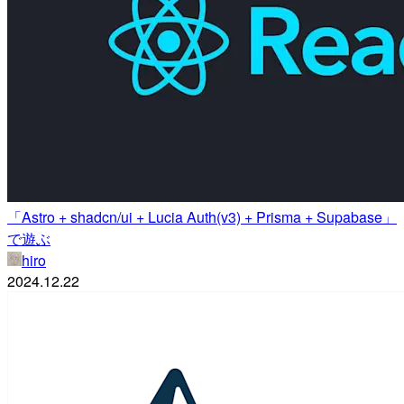
「Astro + shadcn/ui + Lucia Auth(v3) + Prisma + Supabase」
で遊ぶ
hiro
2024.12.22