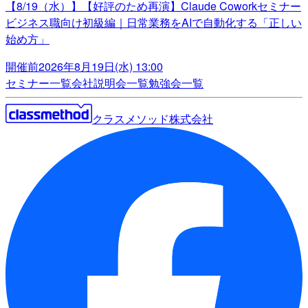
【8/19（水）】【好評のため再演】Claude Coworkセミナー
ビジネス職向け初級編｜日常業務をAIで自動化する「正しい
始め方」
開催前
2026年8月19日(水) 13:00
セミナー一覧
会社説明会一覧
勉強会一覧
クラスメソッド株式会社