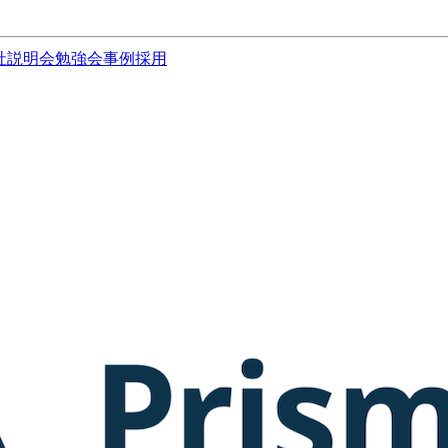
社説明会
勉強会
事例
採用