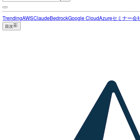
Trending
AWS
Claude
Bedrock
Google Cloud
Azure
セミナー
会
目次