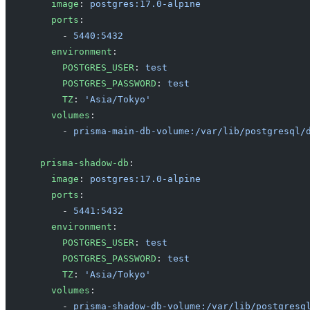
    image
: 
postgres:17.0-alpine
    ports
:
      - 
5440:5432
    environment
:
      POSTGRES_USER
: 
test
      POSTGRES_PASSWORD
: 
test
      TZ
: 
'Asia/Tokyo'
    volumes
:
      - 
prisma-main-db-volume:/var/lib/postgresql/
  prisma-shadow-db
:
    image
: 
postgres:17.0-alpine
    ports
:
      - 
5441:5432
    environment
:
      POSTGRES_USER
: 
test
      POSTGRES_PASSWORD
: 
test
      TZ
: 
'Asia/Tokyo'
    volumes
:
      - 
prisma-shadow-db-volume:/var/lib/postgresq