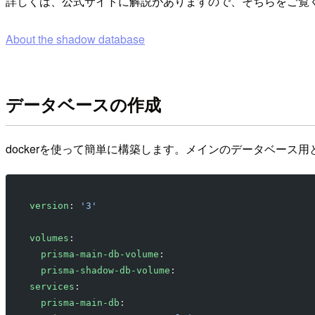
詳しくは、公式サイトに解説がありますので、そちらをご覧
About the shadow database
データベースの作成
dockerを使って簡単に構築します。メインのデータベース
version
: 
'3'
volumes
:
  prisma-main-db-volume
:
  prisma-shadow-db-volume
:
services
:
  prisma-main-db
: