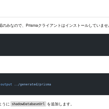
認のみなので、Prismaクライアントはインストールしていませ
-output
 ../generated/prisma
ように
を追加します。
shadowDatabaseUrl