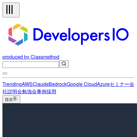
produced by Classmethod
Trending
AWS
Claude
Bedrock
Google Cloud
Azure
セミナー
会
社説明会
勉強会
事例
採用
目次