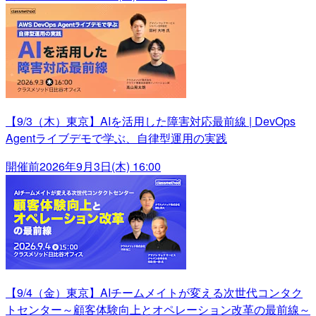
【9/3（木）東京】AIを活用した障害対応最前線 | DevOps
Agentライブデモで学ぶ、自律型運用の実践
開催前
2026年9月3日(木) 16:00
【9/4（金）東京】AIチームメイトが変える次世代コンタク
トセンター～顧客体験向上とオペレーション改革の最前線～