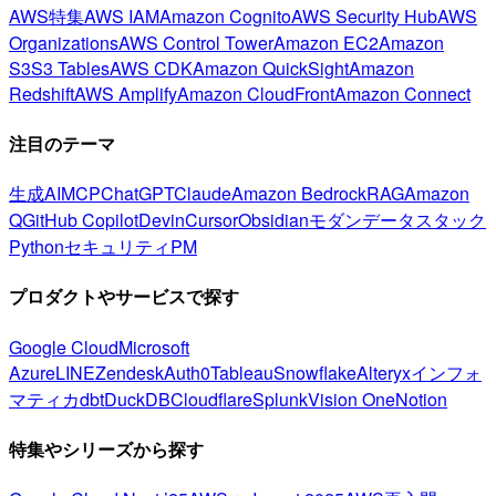
AWS特集
AWS IAM
Amazon Cognito
AWS Security Hub
AWS
Organizations
AWS Control Tower
Amazon EC2
Amazon
S3
S3 Tables
AWS CDK
Amazon QuickSight
Amazon
Redshift
AWS Amplify
Amazon CloudFront
Amazon Connect
注目のテーマ
生成AI
MCP
ChatGPT
Claude
Amazon Bedrock
RAG
Amazon
Q
GitHub Copilot
Devin
Cursor
Obsidian
モダンデータスタック
Python
セキュリティ
PM
プロダクトやサービスで探す
Google Cloud
Microsoft
Azure
LINE
Zendesk
Auth0
Tableau
Snowflake
Alteryx
インフォ
マティカ
dbt
DuckDB
Cloudflare
Splunk
Vision One
Notion
特集やシリーズから探す