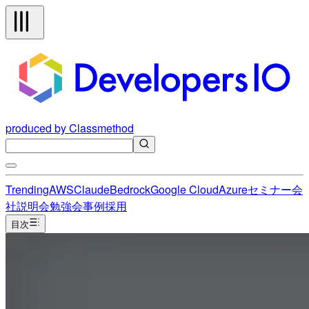
produced by Classmethod
Trending
AWS
Claude
Bedrock
Google Cloud
Azure
セミナー
会
社説明会
勉強会
事例
採用
目次