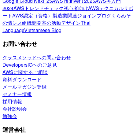
Google Cloud Next ’25
AWS re:Invent 2025
AWS再入門
2024
AWSトレンドチェック
初心者向け
AWSテクニカルサポ
ート
AWS認定（資格）
製造業関連
ジョインブログ
くらめそ
の情シス
組織開発室の活動
デザイン
Thai
Language
Vietnamese Blog
お問い合わせ
クラスメソッドへの問い合わせ
DevelopersIOへのご意見
AWSに関するご相談
資料ダウンロード
メールマガジン登録
セミナー情報
採用情報
会社説明会
勉強会
運営会社