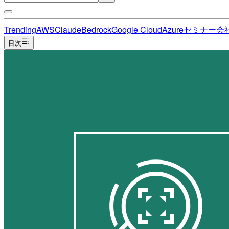
Trending
AWS
Claude
Bedrock
Google Cloud
Azure
セミナー
会
目次