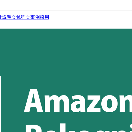
社説明会
勉強会
事例
採用