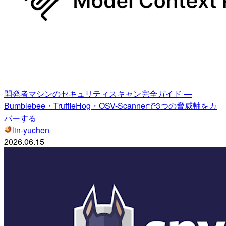
開発者マシンのセキュリティスキャン完全ガイド —
Bumblebee・TruffleHog・OSV-Scannerで3つの脅威軸をカ
バーする
lin-yuchen
2026.06.15