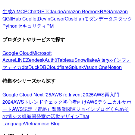
生成AI
MCP
ChatGPT
Claude
Amazon Bedrock
RAG
Amazon
Q
GitHub Copilot
Devin
Cursor
Obsidian
モダンデータスタック
Python
セキュリティ
PM
プロダクトやサービスで探す
Google Cloud
Microsoft
Azure
LINE
Zendesk
Auth0
Tableau
Snowflake
Alteryx
インフォ
マティカ
dbt
DuckDB
Cloudflare
Splunk
Vision One
Notion
特集やシリーズから探す
Google Cloud Next ’25
AWS re:Invent 2025
AWS再入門
2024
AWSトレンドチェック
初心者向け
AWSテクニカルサポ
ート
AWS認定（資格）
製造業関連
ジョインブログ
くらめそ
の情シス
組織開発室の活動
デザイン
Thai
Language
Vietnamese Blog