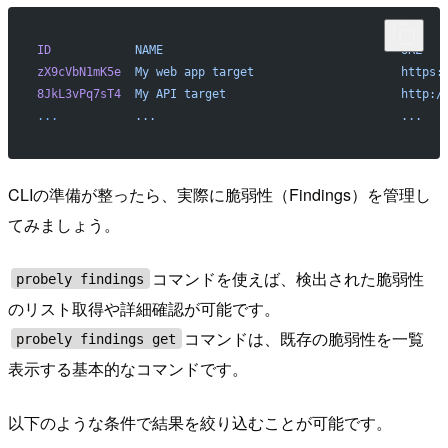
ID
            NAME
                                  URL
   
zX9cVbN1mK5e
  My
 web
 app
 target
                     https:
8JkL3vPq7sT4
  My
 API
 target
                         http:/
...
           ...
                                   ...
   
CLIの準備が整ったら、実際に脆弱性（Findings）を管理し
てみましょう。
コマンドを使えば、検出された脆弱性
probely findings
のリスト取得や詳細確認が可能です。
コマンドは、既存の脆弱性を一覧
probely findings get
表示する基本的なコマンドです。
以下のような条件で結果を絞り込むことが可能です。