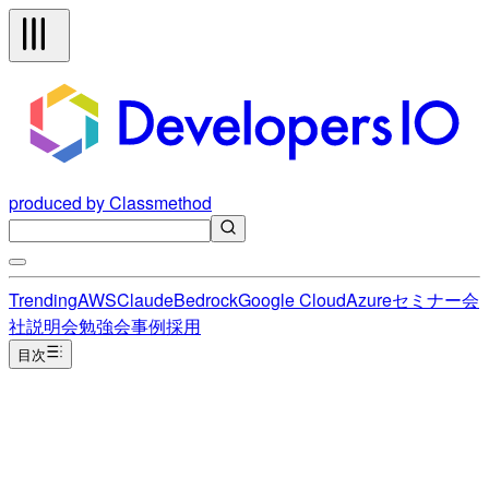
produced by Classmethod
Trending
AWS
Claude
Bedrock
Google Cloud
Azure
セミナー
会
社説明会
勉強会
事例
採用
目次