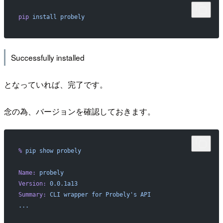
pip
 install
 probely
Successfully installed
となっていれば、完了です。
念の為、バージョンを確認しておきます。
%
 pip
 show
 probely
Name:
 probely
Version:
 0.0.1a13
Summary:
 CLI
 wrapper
 for
 Probely's API
...