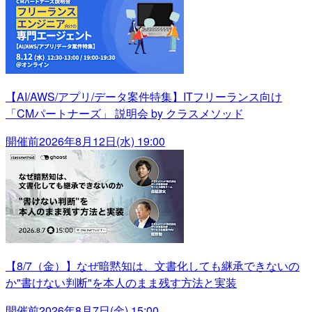
【AI/AWS/アプリ/データ案件特集】ITフリーランス向け
「CMパートナーズ」 説明会 by クラスメソッド
開催前
2026年8月12日(水) 19:00
【8/7（金）】なぜ暗黙知は、文書化しても継承できないの
か"書けない判断"を本人のまま残す方法と実装
開催前
2026年8月7日(金) 15:00