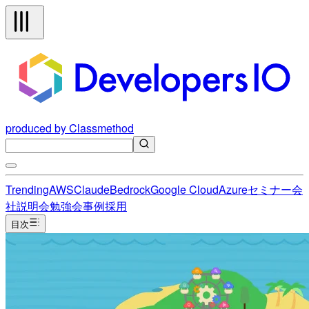
produced by Classmethod
Trending
AWS
Claude
Bedrock
Google Cloud
Azure
セミナー
会
社説明会
勉強会
事例
採用
目次