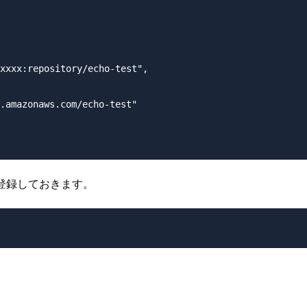
xxxx:repository/echo-test",

.amazonaws.com/echo-test"

に登録しておきます。