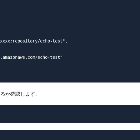
xxxx:repository/echo-test",

.amazonaws.com/echo-test"

るか確認します。