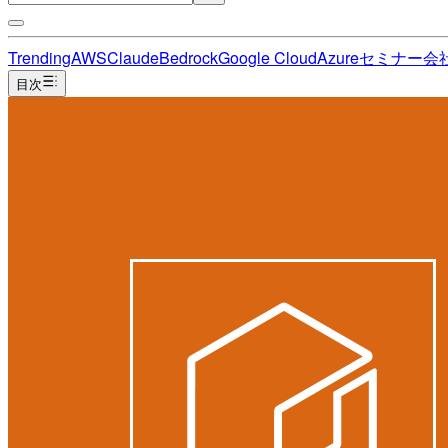
Trending
AWS
Claude
Bedrock
Google Cloud
Azure
セミナー
会
目次