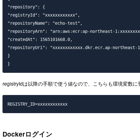
"repository": {

"registryId": "xxxxxxxxxxxx",

"repositoryName": "echo-test",

"repositoryArn": "arn:aws:ecr:ap-northeast-1:xxxxxxxx
"createdAt": 1565101668.0,

"repositoryUri": "xxxxxxxxxxxx.dkr.ecr.ap-northeast-1
}

registryIdは以降の手順で使う値なので、こちらも環境変数
Dockerログイン