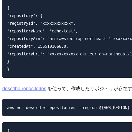
{

"repository": {

"registryId": "xxxxxxxxxxxx",

"repositoryName": "echo-test",

"repositoryArn": "arn:aws:ecr:ap-northeast-1:xxxxxxxx
"createdAt": 1565101668.0,

"repositoryUri": "xxxxxxxxxxxx.dkr.ecr.ap-northeast-1
}

describe-repositories
を使って、作成したリポジトリが存在す
{
