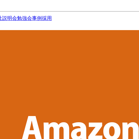
社説明会
勉強会
事例
採用