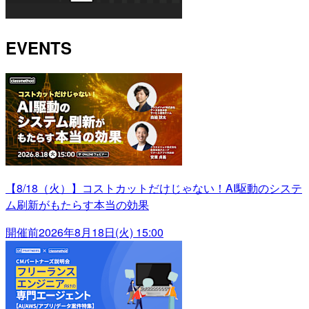
EVENTS
【8/18（火）】コストカットだけじゃない！AI駆動のシステ
ム刷新がもたらす本当の効果
開催前
2026年8月18日(火) 15:00