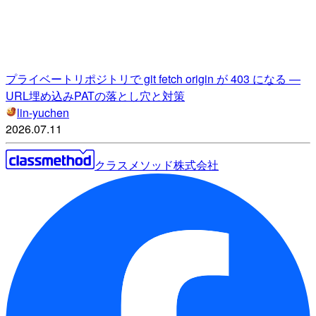
プライベートリポジトリで git fetch origin が 403 になる —
URL埋め込みPATの落とし穴と対策
lin-yuchen
2026.07.11
クラスメソッド株式会社