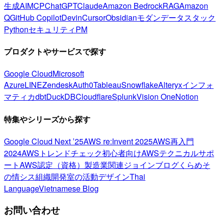
生成AI
MCP
ChatGPT
Claude
Amazon Bedrock
RAG
Amazon
Q
GitHub Copilot
Devin
Cursor
Obsidian
モダンデータスタック
Python
セキュリティ
PM
プロダクトやサービスで探す
Google Cloud
Microsoft
Azure
LINE
Zendesk
Auth0
Tableau
Snowflake
Alteryx
インフォ
マティカ
dbt
DuckDB
Cloudflare
Splunk
Vision One
Notion
特集やシリーズから探す
Google Cloud Next ’25
AWS re:Invent 2025
AWS再入門
2024
AWSトレンドチェック
初心者向け
AWSテクニカルサポ
ート
AWS認定（資格）
製造業関連
ジョインブログ
くらめそ
の情シス
組織開発室の活動
デザイン
Thai
Language
Vietnamese Blog
お問い合わせ