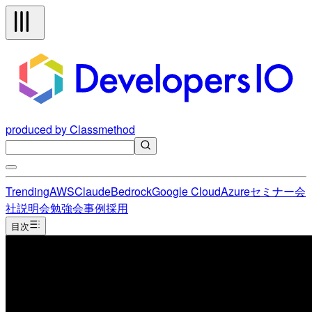
produced by Classmethod
Trending
AWS
Claude
Bedrock
Google Cloud
Azure
セミナー
会
社説明会
勉強会
事例
採用
目次