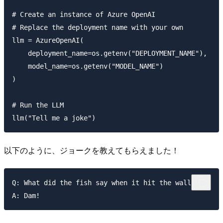
# Create an instance of Azure OpenAI

# Replace the deployment name with your own

llm = AzureOpenAI(

    deployment_name=os.getenv("DEPLOYMENT_NAME"),

    model_name=os.getenv("MODEL_NAME")

)

# Run the LLM

以下のように、ジョークを教えてもらえました！
Q: What did the fish say when it hit the wall?
