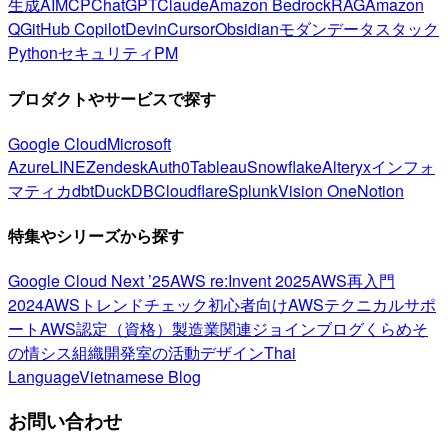
生成AI
MCP
ChatGPT
Claude
Amazon Bedrock
RAG
Amazon
Q
GitHub Copilot
Devin
Cursor
Obsidian
モダンデータスタック
Python
セキュリティ
PM
プロダクトやサービスで探す
Google Cloud
Microsoft
Azure
LINE
Zendesk
Auth0
Tableau
Snowflake
Alteryx
インフォ
マティカ
dbt
DuckDB
Cloudflare
Splunk
Vision One
Notion
特集やシリーズから探す
Google Cloud Next ’25
AWS re:Invent 2025
AWS再入門
2024
AWSトレンドチェック
初心者向け
AWSテクニカルサポ
ート
AWS認定（資格）
製造業関連
ジョインブログ
くらめそ
の情シス
組織開発室の活動
デザイン
Thai
Language
Vietnamese Blog
お問い合わせ