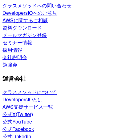
クラスメソッドへの問い合わせ
DevelopersIOへのご意見
AWSに関するご相談
資料ダウンロード
メールマガジン登録
セミナー情報
採用情報
会社説明会
勉強会
運営会社
クラスメソッドについて
DevelopersIOとは
AWS支援サービス一覧
公式X(Twitter)
公式YouTube
公式Facebook
公式LinkedIn