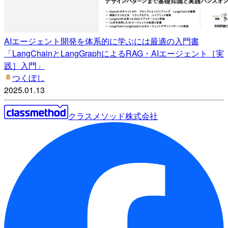
AIエージェント開発を体系的に学ぶには最適の入門書
「LangChainとLangGraphによるRAG・AIエージェント［実
践］入門」
つくぼし
2025.01.13
クラスメソッド株式会社