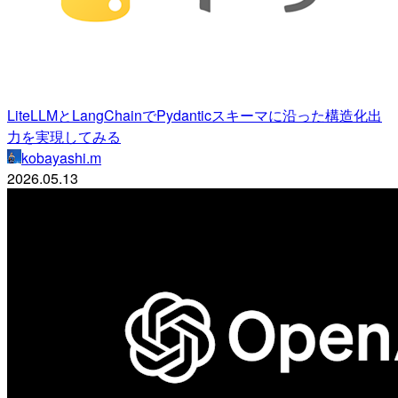
LiteLLMとLangChainでPydanticスキーマに沿った構造化出
力を実現してみる
kobayashi.m
2026.05.13