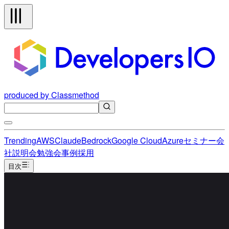
produced by Classmethod
Trending
AWS
Claude
Bedrock
Google Cloud
Azure
セミナー
会
社説明会
勉強会
事例
採用
目次