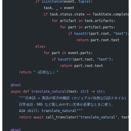
            if
 isinstance
(event, 
tuple
):
                task, _ 
=
 event
                if
 task.status.state 
==
 TaskState.complete
                    for
 artifact 
in
 task.artifacts:
                        for
 part 
in
 artifact.parts:
                            if
 hasattr
(part.root, 
"text"
):
                                return
 part.root.text
            else
:
                for
 part 
in
 event.parts:
                    if
 hasattr
(part.root, 
"text"
):
                        return
 part.root.text
    return
 "（応答なし）"
@tool
async
 def
 translate_natural
(text: 
str
) -> 
str
:
    """日本語 ↔ 英語の双方向翻訳（カジュアル/自然な口語スタイル）
    日常会話・SNS など親しみやすい文体が必要なときに使う。
    A2A skill: translate_natural"""
    return
 await
 call_translator(
"translate_natural"
, text
@tool