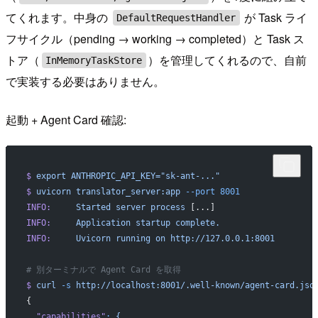
てくれます。中身の
が Task ライ
DefaultRequestHandler
フサイクル（pending → working → completed）と Task ス
トア（
）を管理してくれるので、自前
InMemoryTaskStore
で実装する必要はありません。
起動 + Agent Card 確認:
$
 export
 ANTHROPIC_API_KEY="sk-ant-..."
$
 uvicorn
 translator_server:app
 --port
 8001
INFO:
     Started
 server
 process
 [...]
INFO:
     Application
 startup
 complete.
INFO:
     Uvicorn
 running
 on
 http://127.0.0.1:8001
# 別ターミナルで Agent Card を取得
$
 curl
 -s
 http://localhost:8001/.well-known/agent-card.jso
{
  "capabilities"
:
 {