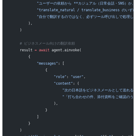
            "ユーザーの依頼から **カジュアル（日常会話・SNS
            "translate_natural / translate_business
            "自分で翻訳するのではなく、必ずツール呼び出しで処理し
        ),
    )
    # ビジネスメール向けの翻訳依頼
    result 
=
 await
 agent.ainvoke(
        {
            "messages"
: [
                {
                    "role"
: 
"user"
,
                    "content"
: (
                        "次の日本語をビジネスメールとして送れ
                        "「打ち合わせの件、添付資料をご確
                    ),
                }
            ]
        }
    )