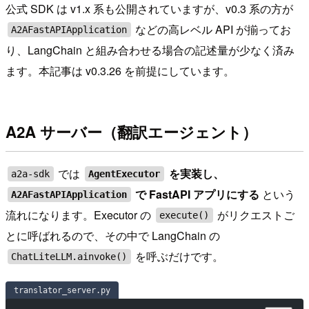
公式 SDK は v1.x 系も公開されていますが、v0.3 系の方が
などの高レベル API が揃ってお
A2AFastAPIApplication
り、LangChain と組み合わせる場合の記述量が少なく済み
ます。本記事は v0.3.26 を前提にしています。
A2A サーバー（翻訳エージェント）
では
を実装し、
a2a-sdk
AgentExecutor
で FastAPI アプリにする
という
A2AFastAPIApplication
流れになります。Executor の
がリクエストご
execute()
とに呼ばれるので、その中で LangChain の
を呼ぶだけです。
ChatLiteLLM.ainvoke()
translator_server.py