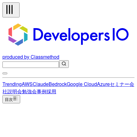
produced by Classmethod
Trending
AWS
Claude
Bedrock
Google Cloud
Azure
セミナー
会
社説明会
勉強会
事例
採用
目次