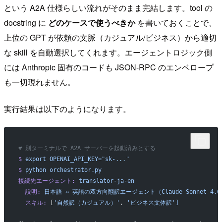
という A2A 仕様らしい流れがそのまま完結します。tool の
docstring に
どのケースで使うべきか
を書いておくことで、
上位の GPT が依頼の文脈（カジュアル/ビジネス）から適切
な skill を自動選択してくれます。エージェントロジック側
には Anthropic 固有のコードも JSON-RPC のエンベロープ
も一切現れません。
実行結果は以下のようになります。
# 別ターミナルで A2A サーバーを起動済みとする
$
 export
 OPENAI_API_KEY="sk-..."
$
 python
 orchestrator.py
接続先エージェント:
 translator-ja-en
  説明:
 日本語
 ↔
 英語の双方向翻訳エージェント（Claude
 Sonnet
 4.
  スキル:
 [
'自然訳（カジュアル）'
, 
'ビジネス文体訳']