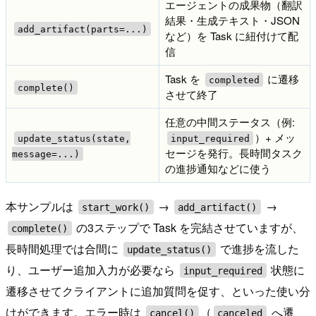
エージェントの成果物（翻訳
結果・生成テキスト・JSON
add_artifact(parts=...)
など）を Task に紐付けて配
信
Task を
に遷移
completed
complete()
させて終了
任意の中間ステータス（例:
）+ メッ
update_status(state,
input_required
セージを発行。長時間タスク
message=...)
の進捗通知などに使う
本サンプルは
→
→
start_work()
add_artifact()
の3ステップで Task を完結させていますが、
complete()
長時間処理では合間に
で進捗を流した
update_status()
り、ユーザー追加入力が必要なら
状態に
input_required
遷移させてクライアントに追加質問を促す、といった使い分
けができます。エラー時は
（
へ遷
cancel()
canceled