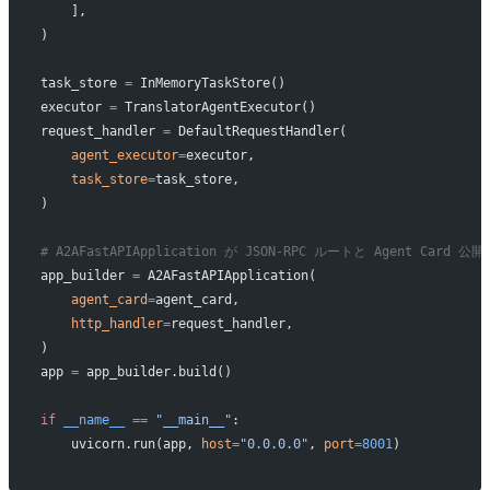
    ],
)
task_store 
=
 InMemoryTaskStore()
executor 
=
 TranslatorAgentExecutor()
request_handler 
=
 DefaultRequestHandler(
    agent_executor
=
executor,
    task_store
=
task_store,
)
# A2AFastAPIApplication が JSON-RPC ルートと Agent Card
app_builder 
=
 A2AFastAPIApplication(
    agent_card
=
agent_card,
    http_handler
=
request_handler,
)
app 
=
 app_builder.build()
if
 __name__
 ==
 "__main__"
:
    uvicorn.run(app, 
host
=
"0.0.0.0"
, 
port
=
8001
)