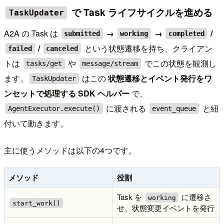
で Task ライフサイクルを進める
TaskUpdater
A2A の Task は
→
→
/
submitted
working
completed
/
という状態遷移を持ち、クライアン
failed
canceled
トは
や
でこの状態を観測し
tasks/get
message/stream
ます。
はこの
状態遷移とイベント発行をワ
TaskUpdater
ンセットで処理する SDK ヘルパー
で、
に渡される
と紐
AgentExecutor.execute()
event_queue
付いて動きます。
主に使うメソッドは以下の4つです。
メソッド
役割
Task を
に遷移さ
working
start_work()
せ、状態変更イベントを発行