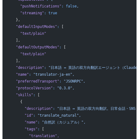
    "pushNotifications"
:
 false
,
    "streaming"
:
 true
  },
  "defaultInputModes"
:
 [
    "text/plain"
  ],
  "defaultOutputModes"
:
 [
    "text/plain"
  ],
  "description"
:
 "日本語 ↔ 英語の双方向翻訳エージェント（Claude So
  "name"
:
 "translator-ja-en",
  "preferredTransport"
:
 "JSONRPC",
  "protocolVersion"
:
 "0.3.0",
  "skills"
:
 [
    {
      "description"
:
 "日本語 ↔ 英語の双方向翻訳。日常会話・SNS
      "id"
:
 "translate_natural",
      "name"
:
 "自然訳（カジュアル）",
      "tags"
:
 [
        "translation"
,