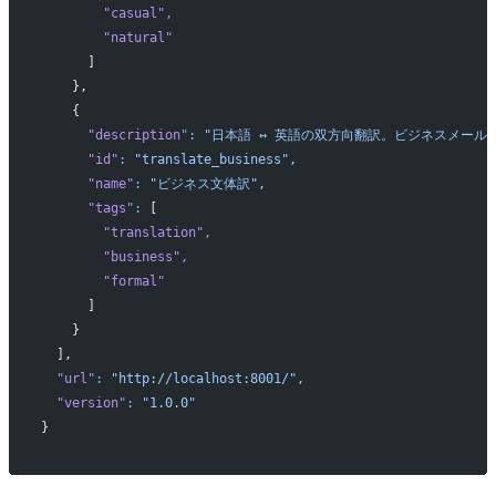
        "casual"
,
        "natural"
      ]
    },
    {
      "description"
:
 "日本語 ↔ 英語の双方向翻訳。ビジネスメール
      "id"
:
 "translate_business",
      "name"
:
 "ビジネス文体訳",
      "tags"
:
 [
        "translation"
,
        "business"
,
        "formal"
      ]
    }
  ],
  "url"
:
 "http://localhost:8001/",
  "version"
:
 "1.0.0"
}