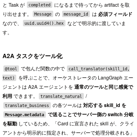
と Task が
になるまで待ってから artifact を取
completed
り出せます。
の
は
必須フィールド
Message
message_id
なので、
などで明示的に渡していま
uuid.uuid4().hex
す。
A2A タスクをツール化
で包んだ関数の中で
@tool
call_translator(skill_id,
を呼ぶことで、オーケストレータの LangGraph エー
text)
ジェントは A2A エージェントを
通常のツールと同じ感覚で
利用
できます。
/
translate_natural
の各ツールは
対応する skill_id を
translate_business
で送ることでサーバー側の switch 分岐
Message.metadata
を駆動
しているため、「Card に宣言された skill が、クライ
アントから明示的に指定され、サーバーで処理分岐される」