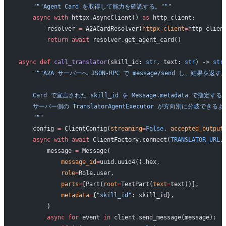
    """Agent Card を取得して能力を確認する。"""
    async
 with
 httpx.AsyncClient() 
as
 http_client:
        resolver 
=
 A2ACardResolver(
httpx_client
=
http_clien
        return
 await
 resolver.get_agent_card()
async
 def
 call_translator
(skill_id: 
str
, text: 
str
) -> 
str
    """A2A サーバーへ JSON-RPC で message/send し、結果を返す
    Card で宣言された skill_id を Message.metadata で指定す
    サーバー側の TranslatorAgentExecutor が方向別に分岐でき
    """
    config 
=
 ClientConfig(
streaming
=
False
, 
accepted_output
    async
 with
 await
 ClientFactory.connect(
TRANSLATOR_URL
,
        message 
=
 Message(
            message_id
=
uuid.uuid4().hex,
            role
=
Role.user,
            parts
=
[Part(
root
=
TextPart(
text
=
text))],
            metadata
=
{
"skill_id"
: skill_id},
        )
        async
 for
 event 
in
 client.send_message(message):