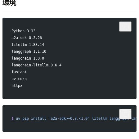
環境
Python 3.13
a2a-sdk 0.3.26
litellm 1.83.14
langgraph 1.1.10
langchain 1.0.0
langchain-litellm 0.6.4
fastapi
uvicorn
httpx
$
 uv
 pip
 install
 "a2a-sdk>=0.3,<1.0"
 litellm
 langgraph
 lan