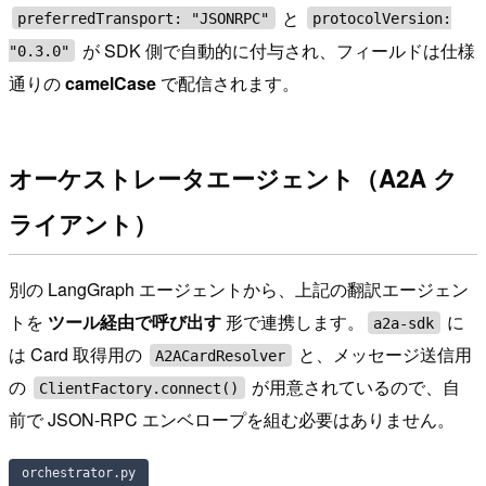
と
preferredTransport: "JSONRPC"
protocolVersion:
が SDK 側で自動的に付与され、フィールドは仕様
"0.3.0"
通りの
camelCase
で配信されます。
オーケストレータエージェント（A2A ク
ライアント）
別の LangGraph エージェントから、上記の翻訳エージェン
トを
ツール経由で呼び出す
形で連携します。
に
a2a-sdk
は Card 取得用の
と、メッセージ送信用
A2ACardResolver
の
が用意されているので、自
ClientFactory.connect()
前で JSON-RPC エンベロープを組む必要はありません。
orchestrator.py