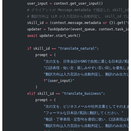
        user_input 
=
 context.get_user_input()
        # クライアントが Message.metadata で指定した skill_i
        # 翻訳方向は LLM が入力言語から自動判定し、skill_id 
        skill_id 
=
 (context.message.metadata 
or
 {}).get(
"s
        updater 
=
 TaskUpdater(event_queue, context.task_id
        await
 updater.start_work()
        if
 skill_id 
==
 "translate_natural"
:
            prompt 
=
 (
                "次の文を、日常会話やSNSで自然に通じる日本語/
                "口語表現・短い文・親しみやすい言い回しを優先しま
                "翻訳方向は入力言語から自動判定し、翻訳のみ出力
                f
"
{
user_input
}
"
            )
        elif
 skill_id 
==
 "translate_business"
:
            prompt 
=
 (
                "次の文を、ビジネスメールや社外文書としてそのまま
                "フォーマルな日本語/英語に翻訳してください。"
                "敬語・丁寧表現・定型句を適切に使い、口語表現は
                "翻訳方向は入力言語から自動判定し、翻訳のみ出力