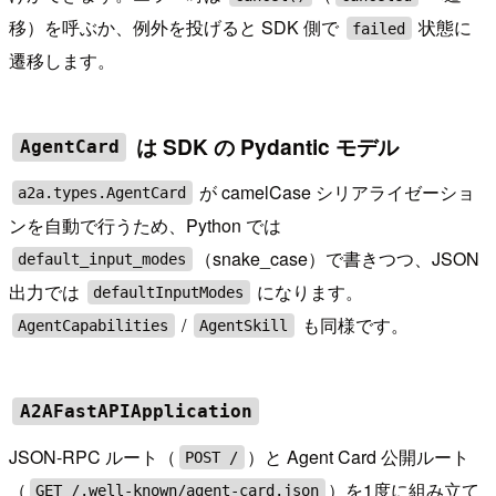
移）を呼ぶか、例外を投げると SDK 側で
状態に
failed
遷移します。
は SDK の Pydantic モデル
AgentCard
が camelCase シリアライゼーショ
a2a.types.AgentCard
ンを自動で行うため、Python では
（snake_case）で書きつつ、JSON
default_input_modes
出力では
になります。
defaultInputModes
/
も同様です。
AgentCapabilities
AgentSkill
A2AFastAPIApplication
JSON-RPC ルート（
）と Agent Card 公開ルート
POST /
（
）を1度に組み立て
GET /.well-known/agent-card.json