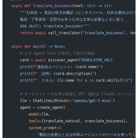
async
 def
 translate_business
(text: 
str
) -> 
str
:
    """日本語 ↔ 英語の双方向翻訳（ビジネスメール・社外文書向けの
    敬語・丁寧表現・定型句を伴う公式な文章が必要なときに使う。
    A2A skill: translate_business"""
    return
 await
 call_translator(
"translate_business"
, tex
async
 def
 main
() -> 
None
:
    # まず Agent Card を取得して能力を確認
    card 
=
 await
 discover_agent(
TRANSLATOR_URL
)
    print
(
f
"接続先エージェント: 
{
card.name
}
"
)
    print
(
f
"  説明: 
{
card.description
}
"
)
    print
(
f
"  スキル: 
{
[s.name 
for
 s 
in
 card.skills]
}\n
"
)
    # オーケストレータ自身は安価な GPT、翻訳は Claude エージェ
    llm 
=
 ChatLiteLLM(
model
=
"openai/gpt-5-mini"
)
    agent 
=
 create_agent(
        model
=
llm,
        tools
=
[translate_natural, translate_business],
        system_prompt
=
(
            "翻訳が必要なときは外部エージェントのツールを使ってく