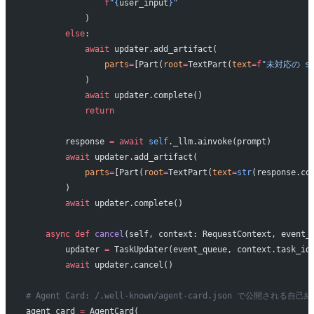
                f
"
{
user_input
}
"
            )
        else
:
            await
 updater.add_artifact(
                parts
=
[Part(
root
=
TextPart(
text
=
f
"未対応の ski
            )
            await
 updater.complete()
            return
        response 
=
 await
 self
._llm.ainvoke(prompt)
        await
 updater.add_artifact(
            parts
=
[Part(
root
=
TextPart(
text
=
str
(response.co
        )
        await
 updater.complete()
    async
 def
 cancel
(self, context: RequestContext, event_
        updater 
=
 TaskUpdater(event_queue, context.task_id
        await
 updater.cancel()
# Agent Card: /.well-known/agent-card.json で公開される自
agent_card 
=
 AgentCard(