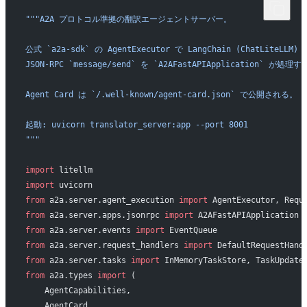
"""A2A プロトコル準拠の翻訳エージェントサーバー。
公式 `a2a-sdk` の AgentExecutor で LangChain (ChatLiteLLM
JSON-RPC `message/send` を `A2AFastAPIApplication` が処理
Agent Card は `/.well-known/agent-card.json` で公開される。
起動: uvicorn translator_server:app --port 8001
"""
import
 litellm
import
 uvicorn
from
 a2a.server.agent_execution 
import
 AgentExecutor, Requ
from
 a2a.server.apps.jsonrpc 
import
 A2AFastAPIApplication
from
 a2a.server.events 
import
 EventQueue
from
 a2a.server.request_handlers 
import
 DefaultRequestHand
from
 a2a.server.tasks 
import
 InMemoryTaskStore, TaskUpdate
from
 a2a.types 
import
 (
    AgentCapabilities,
    AgentCard,