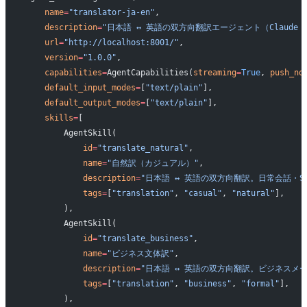
    name
=
"translator-ja-en"
,
    description
=
"日本語 ↔ 英語の双方向翻訳エージェント（Claude Son
    url
=
"http://localhost:8001/"
,
    version
=
"1.0.0"
,
    capabilities
=
AgentCapabilities(
streaming
=
True
, 
push_no
    default_input_modes
=
[
"text/plain"
],
    default_output_modes
=
[
"text/plain"
],
    skills
=
[
        AgentSkill(
            id
=
"translate_natural"
,
            name
=
"自然訳（カジュアル）"
,
            description
=
"日本語 ↔ 英語の双方向翻訳。日常会話・S
            tags
=
[
"translation"
, 
"casual"
, 
"natural"
],
        ),
        AgentSkill(
            id
=
"translate_business"
,
            name
=
"ビジネス文体訳"
,
            description
=
"日本語 ↔ 英語の双方向翻訳。ビジネスメ
            tags
=
[
"translation"
, 
"business"
, 
"formal"
],
        ),