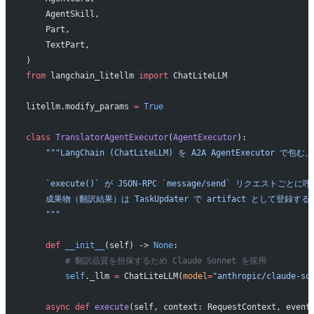
    AgentSkill,
    Part,
    TextPart,
)
from
 langchain_litellm 
import
 ChatLiteLLM
litellm.modify_params 
=
 True
class
 TranslatorAgentExecutor
(
AgentExecutor
):
    """LangChain (ChatLiteLLM) を A2A AgentExecutor で包む。
    `execute()` が JSON-RPC `message/send` リクエストごと
    成果物（翻訳結果）は TaskUpdater で artifact として登録する
    """
    def
 __init__
(self) -> 
None
:
        # 翻訳品質を担保するため Claude Sonnet を採用
        self
._llm 
=
 ChatLiteLLM(
model
=
"anthropic/claude-so
    async
 def
 execute
(self, context: RequestContext, event