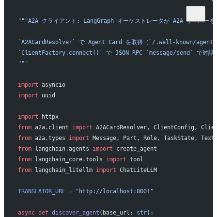
"""A2A クライアント: LangGraph オーケストレータが A2A サーバ
`A2ACardResolver` で Agent Card を取得（`/.well-known/agent
`ClientFactory.connect()` で JSON-RPC `message/send` で対
"""
import
 asyncio
import
 uuid
import
 httpx
from
 a2a.client 
import
 A2ACardResolver, ClientConfig, Clie
from
 a2a.types 
import
 Message, Part, Role, TaskState, Text
from
 langchain.agents 
import
 create_agent
from
 langchain_core.tools 
import
 tool
from
 langchain_litellm 
import
 ChatLiteLLM
TRANSLATOR_URL
 =
 "http://localhost:8001"
async
 def
 discover_agent
(base_url: 
str
):