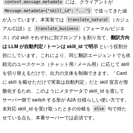
には、クライアントが
context.message.metadata
で送ってきた値
Message.metadata={"skill_id": "..."}
が入っています。本実装では
（カジュ
translate_natural
アル/口語）と
（フォーマル/ビジネ
translate_business
ス）の2 skill それぞれに別プロンプトを割り当て、
翻訳方向
は LLM が自動判定 / トーンは skill_id で明示
という役割分
担にしています。これにより、同じ翻訳エージェントでも依
頼元のユースケース（チャット用 / メール用）に応じて skill
を切り替えるだけで、出力の文体を制御できます。「Card
に skill を載せただけで実装は自動判定」だと skill 宣言が形
骸化するため、このようにメタデータで skill_id を渡して
サーバー側で switch する形が A2A 仕様らしい使い方です。
未対応 skill_id を受け取ったときの分岐を
句で持た
else
せている点も、本番サーバーでは必須です。