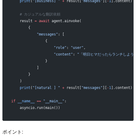
    print
(
"[business] "
 +
 result[
"messages"
][
-
1
].content)
    # カジュアルな翻訳依頼
    result 
=
 await
 agent.ainvoke(
        {
            "messages"
: [
                {
                    "role"
: 
"user"
,
                    "content"
: 
"「明日ヒマだったらランチしよう
                }
            ]
        }
    )
    print
(
"[natural ] "
 +
 result[
"messages"
][
-
1
].content)
if
 __name__
 ==
 "__main__"
:
    asyncio.run(main())
ポイント: