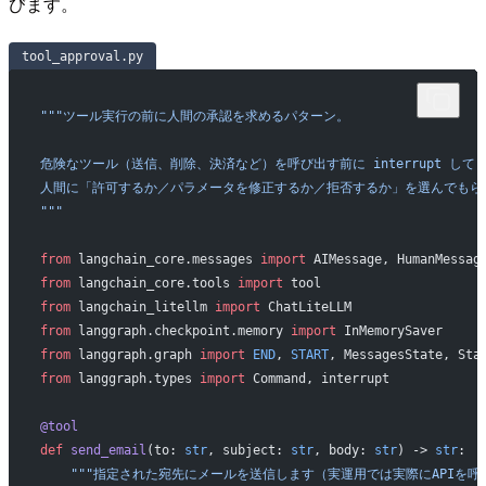
びます。
tool_approval.py
"""ツール実行の前に人間の承認を求めるパターン。
危険なツール（送信、削除、決済など）を呼び出す前に interrupt して
人間に「許可するか／パラメータを修正するか／拒否するか」を選んでもら
"""
from
 langchain_core.messages 
import
 AIMessage, HumanMessag
from
 langchain_core.tools 
import
 tool
from
 langchain_litellm 
import
 ChatLiteLLM
from
 langgraph.checkpoint.memory 
import
 InMemorySaver
from
 langgraph.graph 
import
 END
, 
START
, MessagesState, Sta
from
 langgraph.types 
import
 Command, interrupt
@tool
def
 send_email
(to: 
str
, subject: 
str
, body: 
str
) -> 
str
:
    """指定された宛先にメールを送信します（実運用では実際にAPIを呼ぶ