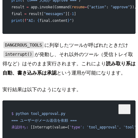
print
(
"
\n
=== 人間が approve ==="
)
result 
=
 app.invoke(Command(
resume
=
{
"action"
: 
"approve"
}),
final 
=
 result[
"messages"
][
-
1
]
print
(
f
"AI: 
{
final.content
}
"
)
に列挙したツールが呼ばれたときだけ
DANGEROUS_TOOLS
が発動し、それ以外のツール（受信トレイ取
interrupt()
得など）はそのまま実行されます。これにより
読み取り系は
自動、書き込み系は承認
という運用が可能になります。
実行結果は以下のようになります。
$
 python
 tool_approval.py
===
 ユーザーがメール送信を依頼
 ===
承認待ち:
 [Interrupt(value={
'type'
:
 'tool_approval',
 'tool'