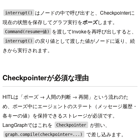
はノードの中で呼び出すと、Checkpointerに
interrupt()
現在の状態を保存してグラフ実行を
ポーズ
します。
を渡してinvokeを再呼び出しすると、
Command(resume=値)
の戻り値として渡した値がノードに返り、続
interrupt()
きから実行されます。
Checkpointerが必須な理由
HITLは「ポーズ → 人間の判断 → 再開」という流れのた
め、ポーズ中にエージェントのステート（メッセージ履歴・
各キーの値）を保持できるストレージが必須です。
LangGraphではこれを
が担い、
Checkpointer
で差し込みます。
graph.compile(checkpointer=...)