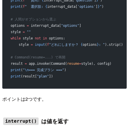
print
(
f
"  質問: 
{
interrupt_data[
'question'
]
}
"
)
print
(
f
"  選択肢: 
{
interrupt_data[
'options'
]
}
"
)
# 人間がオプションから選ぶ
options 
=
 interrupt_data[
"options"
]
style 
=
 ""
while
 style 
not
 in
 options:
    style 
=
 input
(
f
"どれにしますか？ 
{
options
}
: "
).strip()
# Command(resume=...) で再開
result 
=
 app.invoke(Command(
resume
=
style), config)
print
(
"
\n
=== 完成プラン ==="
)
print
(result[
"plan"
])
ポイントは2つです。
は値を返す
interrupt()