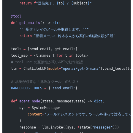
    return
 f
"送信完了: 
{
to
}
 / 
{
subject
}
"
@tool
def
 get_emails
() -> 
str
:
    """受信トレイのメールを取得します。"""
    return
 "新着メール: 鈴木さんから案件の確認依頼が1通"
tools 
=
 [send_email, get_emails]
tool_map 
=
 {t.name: t 
for
 t 
in
 tools}
# tool_use の互換性が高いGPTで動作確認
llm 
=
 ChatLiteLLM(
model
=
"openai/gpt-5-mini"
).bind_tools(to
# 承認が必要な「危険なツール」のリスト
DANGEROUS_TOOLS
 =
 {
"send_email"
}
def
 agent_node
(state: MessagesState) -> 
dict
:
    sys 
=
 SystemMessage(
        content
=
"メールアシスタントです。ツールを使って対応してく
    )
    response 
=
 llm.invoke([sys, 
*
state[
"messages"
]])