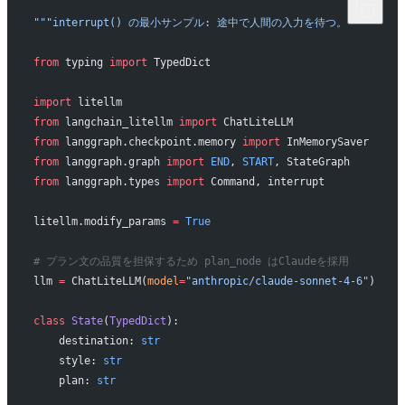
"""interrupt() の最小サンプル: 途中で人間の入力を待つ。"""
from
 typing 
import
 TypedDict
import
 litellm
from
 langchain_litellm 
import
 ChatLiteLLM
from
 langgraph.checkpoint.memory 
import
 InMemorySaver
from
 langgraph.graph 
import
 END
, 
START
, StateGraph
from
 langgraph.types 
import
 Command, interrupt
litellm.modify_params 
=
 True
# プラン文の品質を担保するため plan_node はClaudeを採用
llm 
=
 ChatLiteLLM(
model
=
"anthropic/claude-sonnet-4-6"
)
class
 State
(
TypedDict
):
    destination: 
str
    style: 
str
    plan: 
str