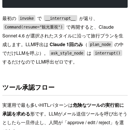
最初の
で
が返り、
invoke
__interrupt__
で再開すると、Claude
Command(resume="観光重視")
Sonnet 4.6 が選択されたスタイルに沿って旅行プランを生
成します。LLM呼出は
Claude 1回のみ
（
の中
plan_node
でだけLLMを呼ぶ）。
は
ask_style_node
interrupt()
するだけなので LLM呼出ゼロです。
ツール承認フロー
実運用で最も多いHITLパターンは
危険なツールの実行前に
承認を求める
形です。LLMがメール送信ツールを呼び出そう
としたら一旦停止し、人間が「approve / edit / reject」を選