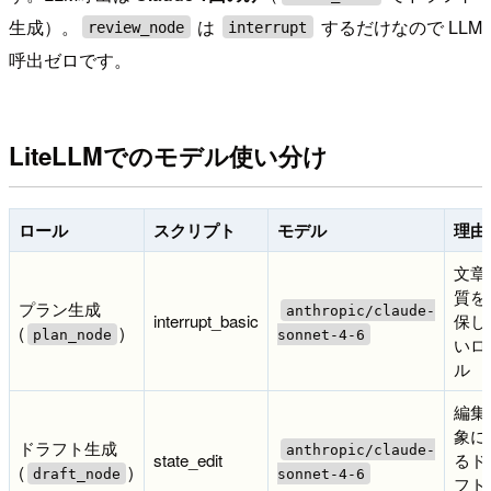
生成）。
は
するだけなので LLM
review_node
interrupt
呼出ゼロです。
LiteLLMでのモデル使い分け
ロール
スクリプト
モデル
理由
文章
質を
プラン生成
anthropic/claude-
interrupt_basic
保し
(
)
plan_node
sonnet-4-6
いロ
ル
編集
象に
ドラフト生成
anthropic/claude-
state_edit
るド
(
)
draft_node
sonnet-4-6
フト