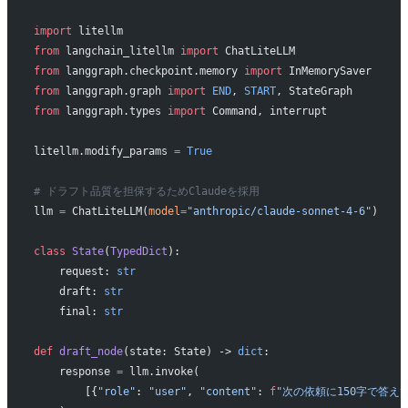
import
 litellm
from
 langchain_litellm 
import
 ChatLiteLLM
from
 langgraph.checkpoint.memory 
import
 InMemorySaver
from
 langgraph.graph 
import
 END
, 
START
, StateGraph
from
 langgraph.types 
import
 Command, interrupt
litellm.modify_params 
=
 True
# ドラフト品質を担保するためClaudeを採用
llm 
=
 ChatLiteLLM(
model
=
"anthropic/claude-sonnet-4-6"
)
class
 State
(
TypedDict
):
    request: 
str
    draft: 
str
    final: 
str
def
 draft_node
(state: State) -> 
dict
:
    response 
=
 llm.invoke(
        [{
"role"
: 
"user"
, 
"content"
: 
f
"次の依頼に150字で答えて