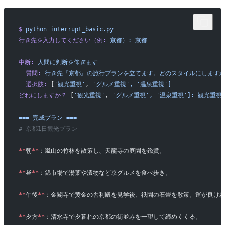
$
 python
 interrupt_basic.py
行き先を入力してください（例:
 京都）:
 京都
中断:
 人間に判断を仰ぎます
  質問:
 行き先『京都』の旅行プランを立てます。どのスタイルにします
  選択肢:
 [
'観光重視'
, 
'グルメ重視',
 '温泉重視']
どれにしますか？
 [
'観光重視'
, 
'グルメ重視',
 '温泉重視']:
 観光重視
===
 完成プラン
 ===
# 京都1日観光プラン
**
朝
**
：嵐山の竹林を散策し、天龍寺の庭園を鑑賞。
**
昼
**
：錦市場で湯葉や漬物など京グルメを食べ歩き。
**
午後
**
：金閣寺で黄金の舎利殿を見学後、祇園の石畳を散策。運が良け
**
夕方
**
：清水寺で夕暮れの京都の街並みを一望して締めくくる。