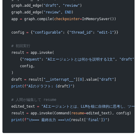
graph.add_edge(
"draft"
, 
"review"
)
graph.add_edge(
"review"
, 
END
)
app 
=
 graph.compile(
checkpointer
=
InMemorySaver())
config 
=
 {
"configurable"
: {
"thread_id"
: 
"edit-1"
}}
# 初回実行
result 
=
 app.invoke(
    {
"request"
: 
"AIエージェントとは何かを説明する1文"
, 
"draft"
:
    config,
)
draft 
=
 result[
"__interrupt__"
][
0
].value[
"draft"
]
print
(
f
"AIのドラフト: 
{
draft
}
"
)
# 人間が編集して resume
edited_text 
=
 "AIエージェントとは、LLMを核に自律的に思考し、ツ
result 
=
 app.invoke(Command(
resume
=
edited_text), config)
print
(
f
"
\n
=== 最終出力 ===
\n{
result[
'final'
]
}
"
)