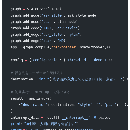
graph 
=
 StateGraph(State)
graph.add_node(
"ask_style"
, ask_style_node)
graph.add_node(
"plan"
, plan_node)
graph.add_edge(
START
, 
"ask_style"
)
graph.add_edge(
"ask_style"
, 
"plan"
)
graph.add_edge(
"plan"
, 
END
)
app 
=
 graph.compile(
checkpointer
=
InMemorySaver())
config 
=
 {
"configurable"
: {
"thread_id"
: 
"demo-1"
}}
# 行き先をユーザーから受け取る
destination 
=
 input
(
"行き先を入力してください（例: 京都）: "
).s
# 初回実行: interrupt で停止する
result 
=
 app.invoke(
    {
"destination"
: destination, 
"style"
: 
""
, 
"plan"
: 
""
},
)
interrupt_data 
=
 result[
"__interrupt__"
][
0
].value
print
(
"
\n
中断: 人間に判断を仰ぎます"
)