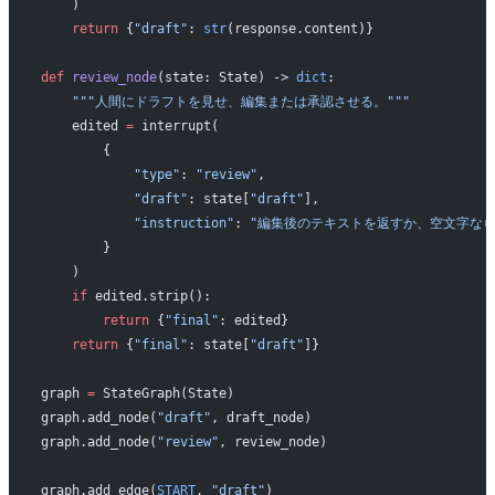
    )
    return
 {
"draft"
: 
str
(response.content)}
def
 review_node
(state: State) -> 
dict
:
    """人間にドラフトを見せ、編集または承認させる。"""
    edited 
=
 interrupt(
        {
            "type"
: 
"review"
,
            "draft"
: state[
"draft"
],
            "instruction"
: 
"編集後のテキストを返すか、空文字なら
        }
    )
    if
 edited.strip():
        return
 {
"final"
: edited}
    return
 {
"final"
: state[
"draft"
]}
graph 
=
 StateGraph(State)
graph.add_node(
"draft"
, draft_node)
graph.add_node(
"review"
, review_node)
graph.add_edge(
START
, 
"draft"
)