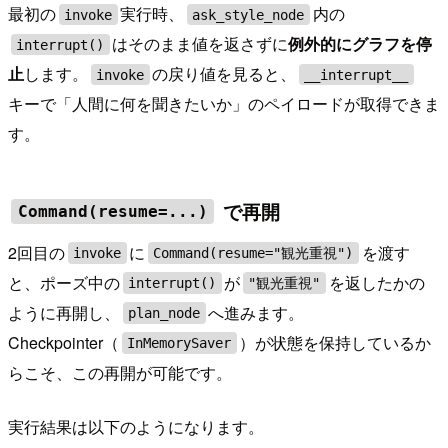
最初の
実行時、
内の
invoke
ask_style_node
はそのまま値を返さずに
例外的にグラフを停
interrupt()
止
します。
の戻り値を見ると、
invoke
__interrupt__
キーで「人間に何を聞きたいか」のペイロードが取得できま
す。
で再開
Command(resume=...)
2回目の
に
を渡す
invoke
Command(resume="観光重視")
と、ポーズ中の
が
を返したかの
interrupt()
"観光重視"
ように再開し、
へ進みます。
plan_node
Checkpointer（
）が状態を保持しているか
InMemorySaver
らこそ、この再開が可能です。
実行結果は以下のようになります。