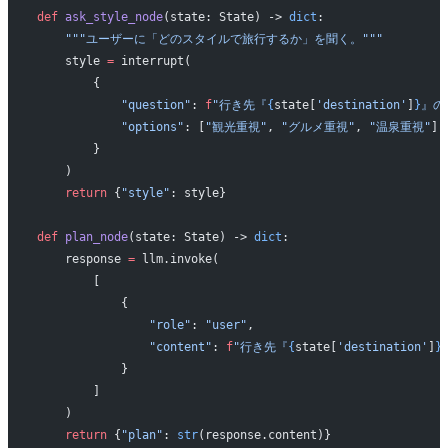
def
 ask_style_node
(state: State) -> 
dict
:
    """ユーザーに「どのスタイルで旅行するか」を聞く。"""
    style 
=
 interrupt(
        {
            "question"
: 
f
"行き先『
{
state[
'destination'
]
}
』の
            "options"
: [
"観光重視"
, 
"グルメ重視"
, 
"温泉重視"
],
        }
    )
    return
 {
"style"
: style}
def
 plan_node
(state: State) -> 
dict
:
    response 
=
 llm.invoke(
        [
            {
                "role"
: 
"user"
,
                "content"
: 
f
"行き先『
{
state[
'destination'
]
}
            }
        ]
    )
    return
 {
"plan"
: 
str
(response.content)}