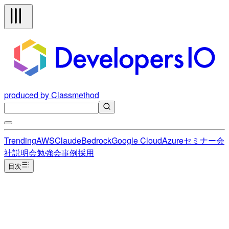
produced by Classmethod
Trending
AWS
Claude
Bedrock
Google Cloud
Azure
セミナー
会
社説明会
勉強会
事例
採用
目次