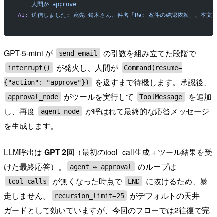
===
 人間が
 approve
 ===
AI:
 送信しました:
 宛先
 鈴木さん、件名「Re:
 案件の確認依頼」、本文
GPT-5-mini が
の引数を組み立てた段階で
send_email
が発火し、人間が
interrupt()
Command(resume=
を返すまで待機します。承認後、
{"action": "approve"})
がツールを実行して
を追加
approval_node
ToolMessage
し、再度
が呼ばれて最終的な応答メッセージ
agent_node
を生成します。
LLM呼出は
GPT 2回
（最初のtool_call生成 + ツール結果を受
けた最終応答）。
のループは
agent ↔ approval
が無くなった時点で
に抜けるため、暴
tool_calls
END
走しません。
がデフォルトの天井
recursion_limit=25
ガードとして効いていますが、今回のフローでは2往復で完