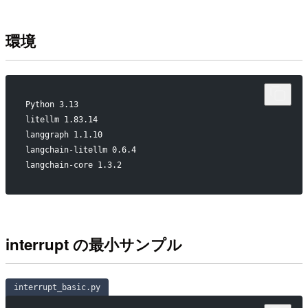
環境
Python 3.13
litellm 1.83.14
langgraph 1.1.10
langchain-litellm 0.6.4
langchain-core 1.3.2
interrupt の最小サンプル
interrupt_basic.py