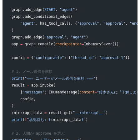
graph.add_edge(
START
, 
"agent"
)
graph.add_conditional_edges(
    "agent"
, has_tool_calls, {
"approval"
: 
"approval"
, 
"end
)
graph.add_edge(
"approval"
, 
"agent"
)
app 
=
 graph.compile(
checkpointer
=
InMemorySaver())
config 
=
 {
"configurable"
: {
"thread_id"
: 
"approval-1"
}}
# 1. メール送信を依頼
print
(
"=== ユーザーがメール送信を依頼 ==="
)
result 
=
 app.invoke(
    {
"messages"
: [HumanMessage(
content
=
"鈴木さんに『了解しまし
    config,
)
interrupt_data 
=
 result.get(
"__interrupt__"
)
print
(
f
"承認待ち: 
{
interrupt_data
}
"
)
# 2. 人間が approve を選ぶ