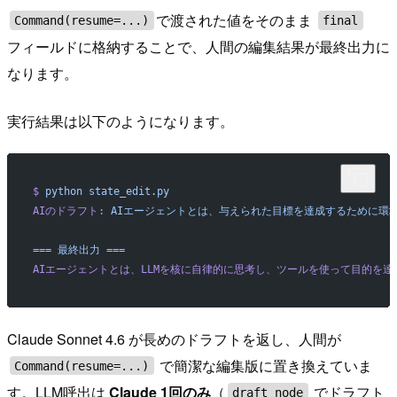
で渡された値をそのまま
Command(resume=...)
final
フィールドに格納することで、人間の編集結果が最終出力に
なります。
実行結果は以下のようになります。
$
 python
 state_edit.py
AIのドラフト:
 AIエージェントとは、与えられた目標を達成するために環
===
 最終出力
 ===
AIエージェントとは、LLMを核に自律的に思考し、ツールを使って目的を
Claude Sonnet 4.6 が長めのドラフトを返し、人間が
で簡潔な編集版に置き換えていま
Command(resume=...)
す。LLM呼出は
Claude 1回のみ
（
でドラフト
draft_node