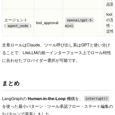
品質
tool
エージェント
の互
openai/gpt-5-
tool_approval
(
)
性・
agent_node
mini
定性
文章ロールはClaude、ツール呼び出し系はGPTと使い分け
ることで、LiteLLMの統一インターフェース上でロール特性
に合わせたプロバイダー選択が可能です。
まとめ
LangGraphの
Human-in-the-Loop
機構を、
interrupt()
を使った最小パターン・ツール承認フロー・ステート編集の
3パターンで実装しました。