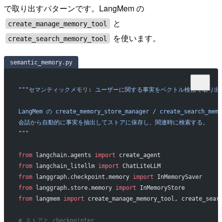
で取り出すパターンです。LangMem の
と
create_manage_memory_tool
を使います。
create_search_memory_tool
semantic_memory.py
"""セマンティックメモリ: ユーザーに関する事実をベクトル検索で取り出
LangMem の create_memory_store_manager / create_search_m
会話から自動的に事実を抽出してストアに保存し、関連時に検索する。
"""
from
 langchain.agents 
import
 create_agent
from
 langchain_litellm 
import
 ChatLiteLLM
from
 langgraph.checkpoint.memory 
import
 InMemorySaver
from
 langgraph.store.memory 
import
 InMemoryStore
from
 langmem 
import
 create_manage_memory_tool, create_sear
# ストアと checkpointer