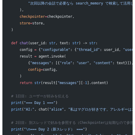
        "次回以降の会話で必要なら search_memory で検索して活用
    ),
    checkpointer
=
checkpointer,
    store
=
store,
)
def
 chat
(user_id: 
str
, text: 
str
) -> 
str
:
    config 
=
 {
"configurable"
: {
"thread_id"
: user_id, 
"user
    result 
=
 agent.invoke(
        {
"messages"
: [{
"role"
: 
"user"
, 
"content"
: text}]},
        config
=
config,
    )
    return
 str
(result[
"messages"
][
-
1
].content)
# 1日目: ユーザーが好みを伝える
print
(
"=== Day 1 ==="
)
print
(
"AI:"
, chat(
"alice"
, 
"私はマグロが好きです。アレルギーはエ
# 2日目: 別スレッドで好みを参照する（Checkpointerは短期なので参
print
(
"
\n
=== Day 2（新スレッド） ==="
)