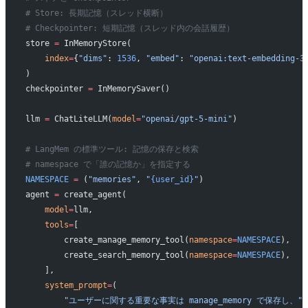
# Store: 長期記憶（スレッド横断）
# Checkpointer: 短期記憶（スレッド内の会話履歴）
store 
=
 InMemoryStore(
    index
=
{
"dims"
: 
1536
, 
"embed"
: 
"openai:text-embedding-3
)
checkpointer 
=
 InMemorySaver()
llm 
=
 ChatLiteLLM(
model
=
"openai/gpt-5-mini"
)
# LangMem の標準ツール: 記憶の保存と検索
# namespace で「誰の記憶か」を指定する
NAMESPACE
 =
 (
"memories"
, 
"
{user_id}
"
)
agent 
=
 create_agent(
    model
=
llm,
    tools
=
[
        create_manage_memory_tool(
namespace
=
NAMESPACE
),
        create_search_memory_tool(
namespace
=
NAMESPACE
),
    ],
    system_prompt
=
(
        "ユーザーに関する重要な事実は manage_memory で保存し、"