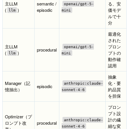
主LLM
semantic /
る、安
openai/gpt-5-
(
)
episodic
価モデ
llm
mini
ルで十
分
最適化
された
主LLM
プロン
openai/gpt-5-
procedural
(
)
プトの
llm
mini
動作確
認用
抽象
Manager（記
化・要
anthropic:claude-
episodic
憶抽出）
約品質
sonnet-4-6
を担保
プロン
プト設
Optimizer（プ
計の繊
anthropic:claude-
ロンプト改
procedural
細な変
sonnet-4-6