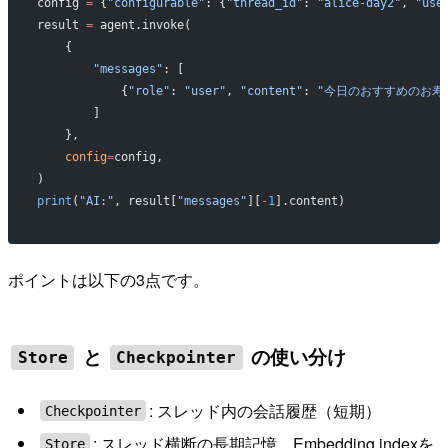
config 
=
 {
"configurable"
: {
"thread_id"
: 
"alice-day2"
, 
"use
result 
=
 agent.invoke(
    {
        "messages"
: [
            {
"role"
: 
"user"
, 
"content"
: 
"今日のおすすめのお寿
        ]
    },
    config
=
config,
)
print
(
"AI:"
, result[
"messages"
][
-
1
].content)
ポイントは以下の3点です。
と
の使い分け
Store
Checkpointer
: スレッド内の会話履歴（短期）
Checkpointer
: スレッド横断の長期記憶。Embedding indexを
Store