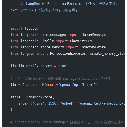
ここでは LangMem の ReflectionExecutor を使って会話終了後に
バックグラウンドで記憶を抽出する例を示す。
"""
import
 litellm
from
 langchain_core.messages 
import
 HumanMessage
from
 langchain_litellm 
import
 ChatLiteLLM
from
 langgraph.store.memory 
import
 InMemoryStore
from
 langmem 
import
 ReflectionExecutor, create_memory_stor
litellm.modify_params 
=
 True
# 応答用は安価なGPT、記憶抽出（manager）はClaudeに任せる
llm 
=
 ChatLiteLLM(
model
=
"openai/gpt-5-mini"
)
store 
=
 InMemoryStore(
    index
=
{
"dims"
: 
1536
, 
"embed"
: 
"openai:text-embedding-3
)
# create_memory_store_manager は会話メッセージから自動で記憶