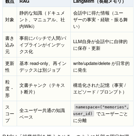
観点
RAG
LangMem（長期メモリ）
静的な知識（ドキュメ
会話中に得た情報（ユー
対象
ント、マニュアル、社
ザーの事実・経験・振る舞
内Wiki）
い）
書き
事前にバッチで人間/パ
LLM自身が会話中に自律的
込み
イプラインがインデッ
に保存・更新
元
クス化
更新
基本 read-only、再イン
write/update/delete が日常的
性
デックスは別ジョブ
に発生
粒
文書チャンク（テキス
構造化された記憶（事実 /
度・
ト断片）
エピソード / プロンプト）
形
ス
namespace=("memories",
全ユーザー共通の知識
コー
でユーザーごと
user_id)
ベース
プ
に分離