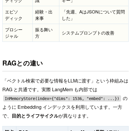
ティック
識
ギー」
エピソ
経験・出
「先週、AはJSONについて質問
ディック
来事
した」
プロシー
振る舞い
システムプロンプトの改善
ジャル
方
RAGとの違い
「ベクトル検索で必要な情報をLLMに渡す」という枠組みは
RAG と共通です。実際 LangMem も内部では
の
InMemoryStore(index={"dims": 1536, "embed": ...})
ように Embedding インデックスを利用しています。一方
で、
目的とライフサイクル
が異なります。