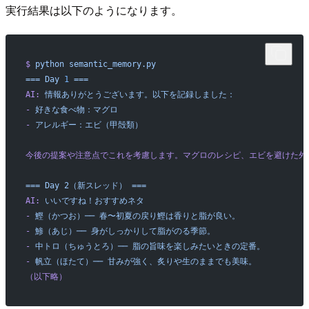
実行結果は以下のようになります。
$
 python
 semantic_memory.py
===
 Day
 1
 ===
AI:
 情報ありがとうございます。以下を記録しました：
-
 好きな食べ物：マグロ
-
 アレルギー：エビ（甲殻類）
今後の提案や注意点でこれを考慮します。マグロのレシピ、エビを避けた外
===
 Day
 2（新スレッド）
 ===
AI:
 いいですね！おすすめネタ
-
 鰹（かつお）──
 春〜初夏の戻り鰹は香りと脂が良い。
-
 鯵（あじ）──
 身がしっかりして脂がのる季節。
-
 中トロ（ちゅうとろ）──
 脂の旨味を楽しみたいときの定番。
-
 帆立（ほたて）──
 甘みが強く、炙りや生のままでも美味。
（以下略）