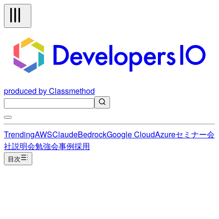
produced by Classmethod
Trending
AWS
Claude
Bedrock
Google Cloud
Azure
セミナー
会
社説明会
勉強会
事例
採用
目次