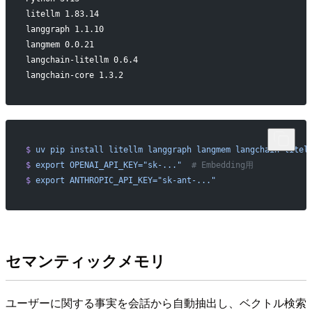
litellm 1.83.14
langgraph 1.1.10
langmem 0.0.21
langchain-litellm 0.6.4
langchain-core 1.3.2
$
 uv
 pip
 install
 litellm
 langgraph
 langmem
 langchain-litel
$
 export
 OPENAI_API_KEY="sk-..."
  # Embedding用
$
 export
 ANTHROPIC_API_KEY="sk-ant-..."
セマンティックメモリ
ユーザーに関する事実を会話から自動抽出し、ベクトル検索