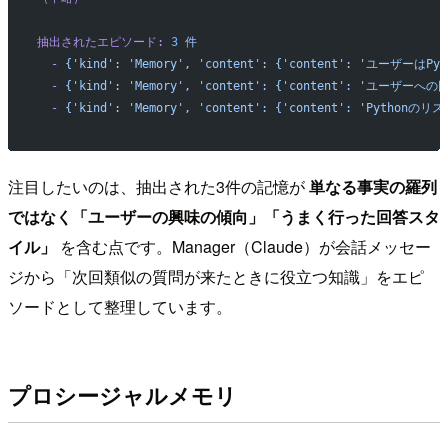
抽出されたエピソード:
 3
 件
  -
 {'kind':
 'Memory',
 'content':
 {'content':
 'ユーザーはP
  -
 {'kind':
 'Memory',
 'content':
 {'content':
 'ユーザーへの
  -
 {'kind':
 'Memory',
 'content':
 {'content':
 'Python
注目したいのは、抽出された3件の記憶が
単なる事実の羅列
ではなく「ユーザーの興味の傾向」「うまく行った回答スタ
イル」
を含む点です。Manager（Claude）が会話メッセー
ジから「次回類似の質問が来たときに役立つ知識」をエピ
ソードとして整理しています。
プロシージャルメモリ