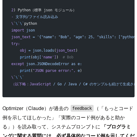
2
) Python（標準 json モジュール）
-
 文字列/ファイル読み込み
\
`
\`\`
python
import
 json
json_text
 =
 '{"name": "Bob", "age": 25, "skills": ["python
try:
    obj
 =
 json.loads
(
json_text
)
    print
(
obj[
'name'
]
)  
# Bob
except
 json.JSONDecodeError
 as
 e:
    print
(
"JSON parse error:"
,
 e
)
\
`
\`\`
（以下略：JavaScript
 /
 Go
 /
 Java
 /
 C#
 のサンプルも続けて生成さ
Optimizer（Claude）が過去の
（「もっとコード
feedback
例を示してほしかった」「実際のコード例があると助か
る」）を読み取って、システムプロンプトに
「プログラミ
ングに関する質問には、必ず具体的なコード例を示してくだ