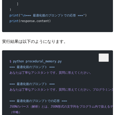
    ]
)
print
(
"
\n
=== 最適化後のプロンプトでの応答 ==="
)
print
(response.content)
実行結果は以下のようになります。
$
 python
 procedural_memory.py
===
 最適化前のプロンプト
 ===
あなたは丁寧なアシスタントです。質問に答えてください。
===
 最適化後のプロンプト
 ===
あなたは丁寧なアシスタントです。質問に答えてください。プログラミング
===
 最適化後のプロンプトでの応答
 ===
JSONのパース（解析）とは、JSON形式の文字列をプログラム内で扱える
（中略）