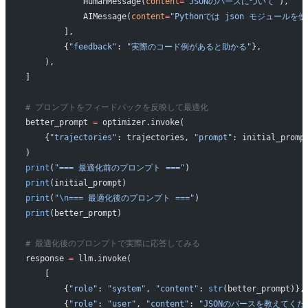
            HumanMessage(
content
=
"JSONのパースについて"
),
            AIMessage(
content
=
"Pythonでは json モジュールを
        ],
        {
"feedback"
: 
"実際のコード例があると助かる"
},
    ),
]
# プロンプトをフィードバックを反映して最適化
better_prompt 
=
 optimizer.invoke(
    {
"trajectories"
: trajectories, 
"prompt"
: initial_promp
)
print
(
"=== 最適化前のプロンプト ==="
)
print
(initial_prompt)
print
(
"
\n
=== 最適化後のプロンプト ==="
)
print
(better_prompt)
# 最適化後のプロンプトで実際に応答してみる
response 
=
 llm.invoke(
    [
        {
"role"
: 
"system"
, 
"content"
: 
str
(better_prompt)},
        {
"role"
: 
"user"
, 
"content"
: 
"JSONのパースを教えてくだ