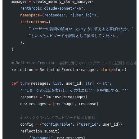
manager 
=
 create_memory_store_manager(
    "anthropic:claude-sonnet-4-6"
,
    namespace
=
(
"episodes"
, 
"
{user_id}
"
),
    instructions
=
(
        "ユーザーの質問の傾向や、どのように答えると喜ばれたか、"
        "といったエピソードを記憶として抽出してください。"
    ),
)
# ReflectionExecutor: 会話の後ろでバックグラウンドに記憶抽出を
reflection 
=
 ReflectionExecutor(manager, 
store
=
store)
def
 turn
(messages: 
list
, user_id: 
str
) -> 
str
:
    """1ターンの会話を実行し、その後エピソードを抽出する。"""
    response 
=
 llm.invoke(messages)
    new_messages 
=
 [
*
messages, response]
    # バックグラウンドでエピソード抽出を依頼
    config 
=
 {
"configurable"
: {
"user_id"
: user_id}}
    reflection.submit(
        {
"messages"
: new_messages},