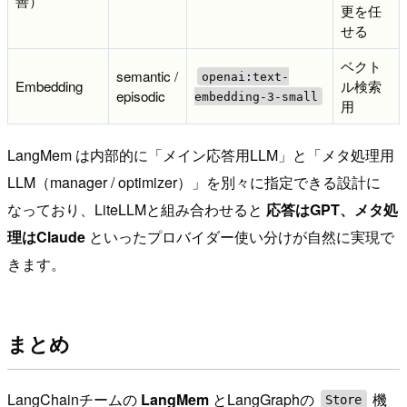
善）
更を任
せる
ベクト
semantic /
openai:text-
Embedding
ル検索
episodic
embedding-3-small
用
LangMem は内部的に「メイン応答用LLM」と「メタ処理用
LLM（manager / optimizer）」を別々に指定できる設計に
なっており、LiteLLMと組み合わせると
応答はGPT、メタ処
理はClaude
といったプロバイダー使い分けが自然に実現で
きます。
まとめ
LangChainチームの
LangMem
とLangGraphの
機
Store