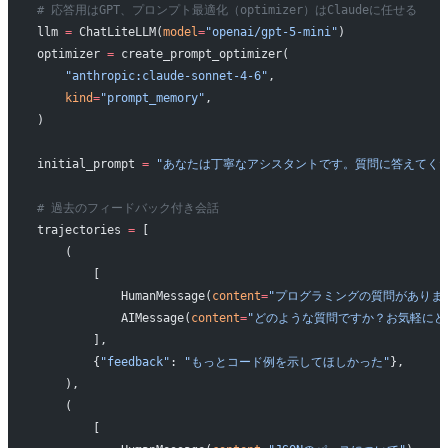
# 応答用はGPT、プロンプト最適化（optimizer）はClaudeに任せる
llm 
=
 ChatLiteLLM(
model
=
"openai/gpt-5-mini"
)
optimizer 
=
 create_prompt_optimizer(
    "anthropic:claude-sonnet-4-6"
,
    kind
=
"prompt_memory"
,
)
initial_prompt 
=
 "あなたは丁寧なアシスタントです。質問に答えてくだ
# 過去のフィードバック付き会話
trajectories 
=
 [
    (
        [
            HumanMessage(
content
=
"プログラミングの質問がありま
            AIMessage(
content
=
"どのような質問ですか？お気軽にど
        ],
        {
"feedback"
: 
"もっとコード例を示してほしかった"
},
    ),
    (
        [