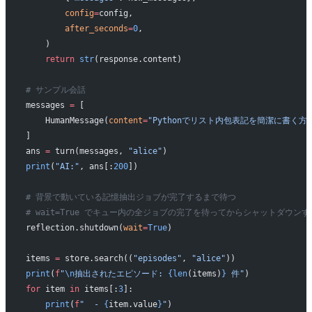
        config
=
config,
        after_seconds
=
0
,
    )
    return
 str
(response.content)
# サンプル会話
messages 
=
 [
    HumanMessage(
content
=
"Pythonでリスト内包表記を簡潔に書く
]
ans 
=
 turn(messages, 
"alice"
)
print
(
"AI:"
, ans[:
200
])
# 背景で動いている記憶抽出ジョブが完了するまで待つ
# wait=True でキュー内の全ジョブの完了を待ってからシャットダウンす
reflection.shutdown(
wait
=
True
)
items 
=
 store.search((
"episodes"
, 
"alice"
))
print
(
f
"
\n
抽出されたエピソード: 
{len
(items)
}
 件"
)
for
 item 
in
 items[:
3
]:
    print
(
f
"  - 
{
item.value
}
"
)