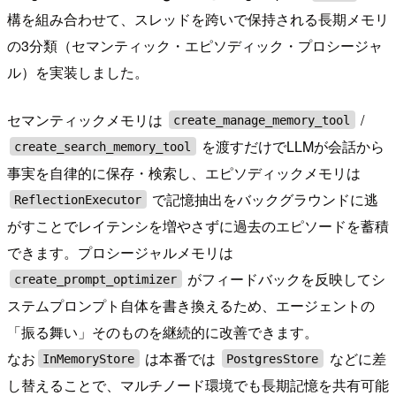
構を組み合わせて、スレッドを跨いで保持される長期メモリ
の3分類（セマンティック・エピソディック・プロシージャ
ル）を実装しました。
セマンティックメモリは
/
create_manage_memory_tool
を渡すだけでLLMが会話から
create_search_memory_tool
事実を自律的に保存・検索し、エピソディックメモリは
で記憶抽出をバックグラウンドに逃
ReflectionExecutor
がすことでレイテンシを増やさずに過去のエピソードを蓄積
できます。プロシージャルメモリは
がフィードバックを反映してシ
create_prompt_optimizer
ステムプロンプト自体を書き換えるため、エージェントの
「振る舞い」そのものを継続的に改善できます。
なお
は本番では
などに差
InMemoryStore
PostgresStore
し替えることで、マルチノード環境でも長期記憶を共有可能