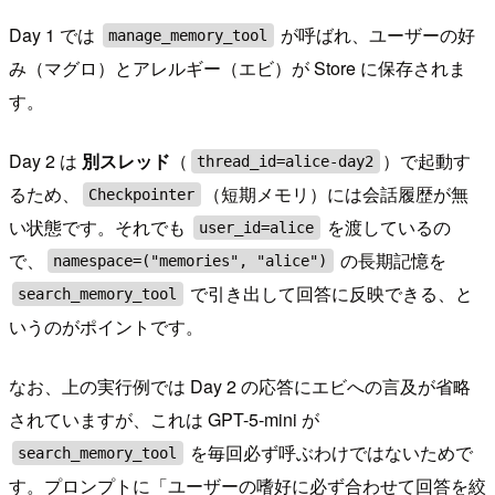
Day 1 では
が呼ばれ、ユーザーの好
manage_memory_tool
み（マグロ）とアレルギー（エビ）が Store に保存されま
す。
Day 2 は
別スレッド
（
）で起動す
thread_id=alice-day2
るため、
（短期メモリ）には会話履歴が無
Checkpointer
い状態です。それでも
を渡しているの
user_id=alice
で、
の長期記憶を
namespace=("memories", "alice")
で引き出して回答に反映できる、と
search_memory_tool
いうのがポイントです。
なお、上の実行例では Day 2 の応答にエビへの言及が省略
されていますが、これは GPT-5-mini が
を毎回必ず呼ぶわけではないためで
search_memory_tool
す。プロンプトに「ユーザーの嗜好に必ず合わせて回答を絞