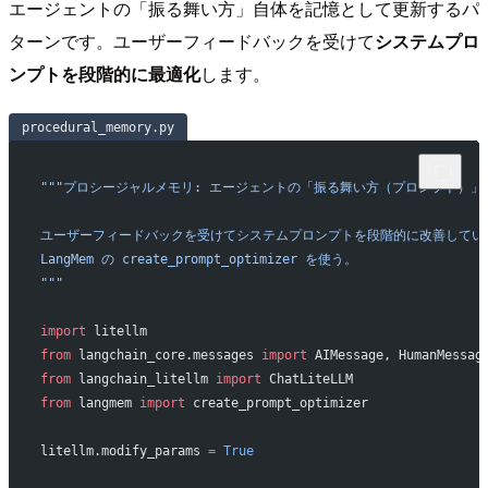
エージェントの「振る舞い方」自体を記憶として更新するパ
ターンです。ユーザーフィードバックを受けて
システムプロ
ンプトを段階的に最適化
します。
procedural_memory.py
"""プロシージャルメモリ: エージェントの「振る舞い方（プロンプト）
ユーザーフィードバックを受けてシステムプロンプトを段階的に改善してい
LangMem の create_prompt_optimizer を使う。
"""
import
 litellm
from
 langchain_core.messages 
import
 AIMessage, HumanMessag
from
 langchain_litellm 
import
 ChatLiteLLM
from
 langmem 
import
 create_prompt_optimizer
litellm.modify_params 
=
 True