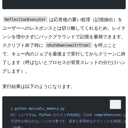
は応答後の重い処理（記憶抽出）を
ReflectionExecutor
ユーザーへのレスポンスとは切り離してくれるため、レイテ
ンシを増やさずにバックグラウンドで記憶を蓄積できます。
スクリプト終了時に
を呼ぶこと
shutdown(wait=True)
で、キュー内のジョブを最後まで実行してからクリーンに終
了します（呼ばないとプロセスが背景スレッドの分だけハン
グします）。
実行結果は以下のようになります。
$
 python
 episodic_memory.py
AI:
 いいですね。Python
 のリスト内包表記（list
 comprehensio
可読性を損なわないことが大事です。基本と実用的なテクニックを簡潔にま
（中略）